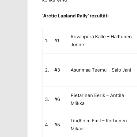
‘Arctic Lapland Rally’ rezultāti
Rovanperä Kalle
–
Halttunen
1.
#1
Jonne
2.
#3
Asunmaa Teemu
–
Salo Jani
Pietarinen Eerik
–
Anttila
3.
#6
Miikka
Lindholm Emil
–
Korhonen
4.
#5
Mikael