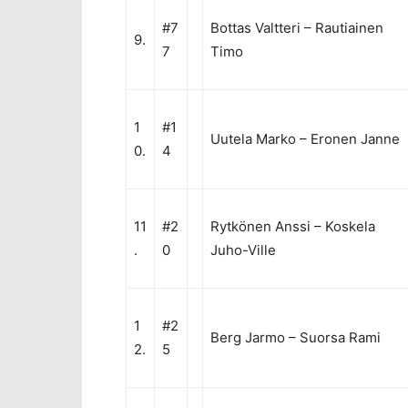
#7
Bottas Valtteri
–
Rautiainen
9.
7
Timo
1
#1
Uutela Marko
–
Eronen Janne
0.
4
11
#2
Rytkönen Anssi
–
Koskela
.
0
Juho-Ville
1
#2
Berg Jarmo
–
Suorsa Rami
2.
5