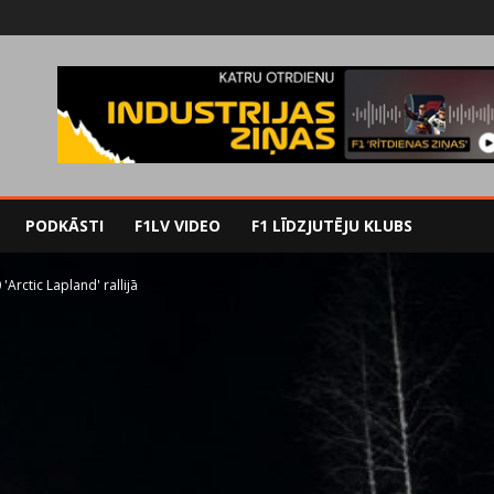
PODKĀSTI
F1LV VIDEO
F1 LĪDZJUTĒJU KLUBS
'Arctic Lapland' rallijā