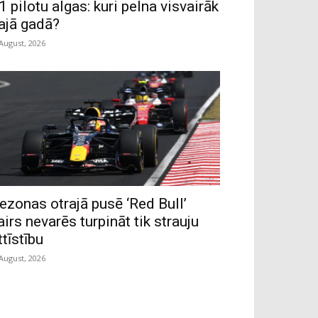
1 pilotu algas: kuri pelna visvairāk
ajā gadā?
 August, 2026
ezonas otrajā pusē ‘Red Bull’
airs nevarēs turpināt tik strauju
ttīstību
 August, 2026