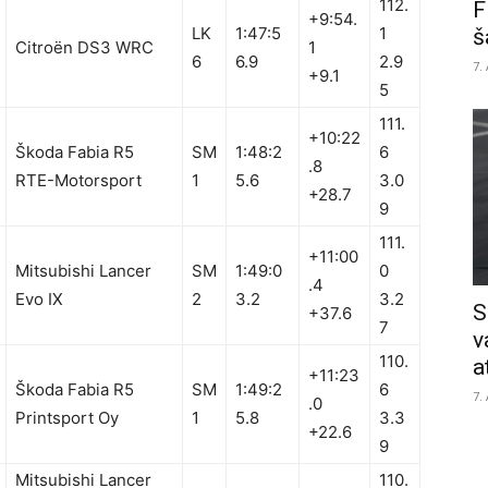
112.
F
+9:54.
LK
1:47:5
1
š
Citroën DS3 WRC
1
6
6.9
2.9
7.
+9.1
5
111.
+10:22
Škoda Fabia R5
SM
1:48:2
6
.8
RTE-Motorsport
1
5.6
3.0
+28.7
9
111.
+11:00
Mitsubishi Lancer
SM
1:49:0
0
.4
Evo IX
2
3.2
3.2
S
+37.6
7
v
110.
a
+11:23
Škoda Fabia R5
SM
1:49:2
6
7.
.0
Printsport Oy
1
5.8
3.3
+22.6
9
Mitsubishi Lancer
110.