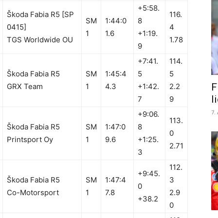
+5:58.
Škoda Fabia R5
[SP
116.
SM
1:44:0
8
0415]
4
1
1.6
+1:19.
TGS Worldwide OU
1.78
9
+7:41.
114.
Škoda Fabia R5
SM
1:45:4
5
5
F
GRX Team
1
4.3
+1:42.
2.2
l
7
9
7.
+9:06.
113.
Škoda Fabia R5
SM
1:47:0
8
0
Printsport Oy
1
9.6
+1:25.
2.71
3
112.
+9:45.
Škoda Fabia R5
SM
1:47:4
3
0
Co-Motorsport
1
7.8
2.9
+38.2
0