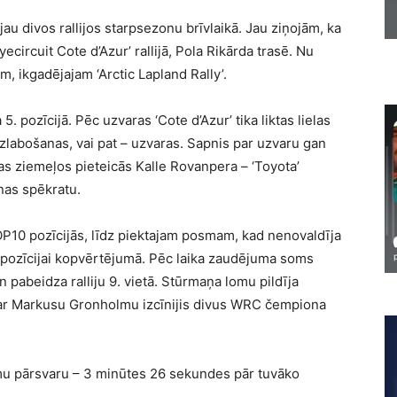
 jau divos rallijos starpsezonu brīvlaikā. Jau ziņojām, ka
circuit Cote d’Azur’ rallijā, Pola Rikārda trasē. Nu
m, ikgadējajam ‘Arctic Lapland Rally’.
5. pozīcijā. Pēc uzvaras ‘Cote d’Azur’ tika liktas lielas
uzlabošanas, vai pat – uzvaras. Sapnis par uzvaru gan
pas ziemeļos pieteicās Kalle Rovanpera – ‘Toyota’
nas spēkratu.
TOP10 pozīcijās, līdz piektajam posmam, kad nenovaldīja
. pozīcijai kopvērtējumā. Pēc laika zaudējuma soms
 pabeidza ralliju 9. vietā. Stūrmaņa lomu pildīja
 ar Markusu Gronholmu izcīnijis divus WRC čempiona
amu pārsvaru – 3 minūtes 26 sekundes pār tuvāko