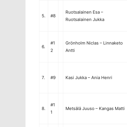
Ruotsalainen Esa
–
5.
#8
Ruotsalainen Jukka
#1
Grönholm Niclas
–
Linnaketo
6.
2
Antti
7.
#9
Kasi Jukka
–
Ania Henri
#1
8.
Metsälä Juuso
–
Kangas Matti
1