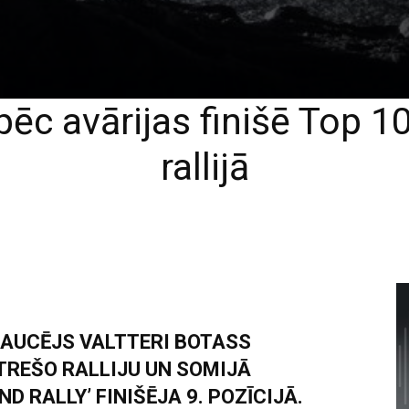
pēc avārijas finišē Top 10
rallijā
RAUCĒJS VALTTERI BOTASS
TREŠO RALLIJU UN SOMIJĀ
 RALLY’ FINIŠĒJA 9. POZĪCIJĀ.