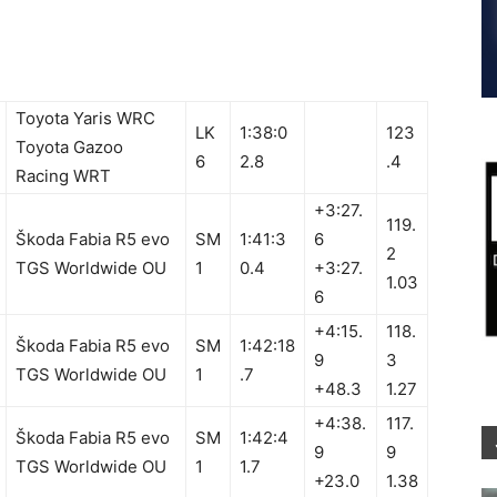
Toyota Yaris WRC
LK
1:38:0
123
Toyota Gazoo
6
2.8
.4
Racing WRT
+3:27.
119.
Škoda Fabia R5 evo
SM
1:41:3
6
2
TGS Worldwide OU
1
0.4
+3:27.
1.03
6
+4:15.
118.
Škoda Fabia R5 evo
SM
1:42:18
9
3
TGS Worldwide OU
1
.7
+48.3
1.27
+4:38.
117.
Škoda Fabia R5 evo
SM
1:42:4
9
9
TGS Worldwide OU
1
1.7
+23.0
1.38