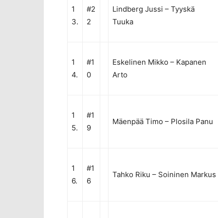
1
#2
Lindberg Jussi
–
Tyyskä
3.
2
Tuuka
1
#1
Eskelinen Mikko
–
Kapanen
4.
0
Arto
1
#1
Mäenpää Timo
–
Plosila Panu
5.
9
1
#1
Tahko Riku
–
Soininen Markus
6.
6