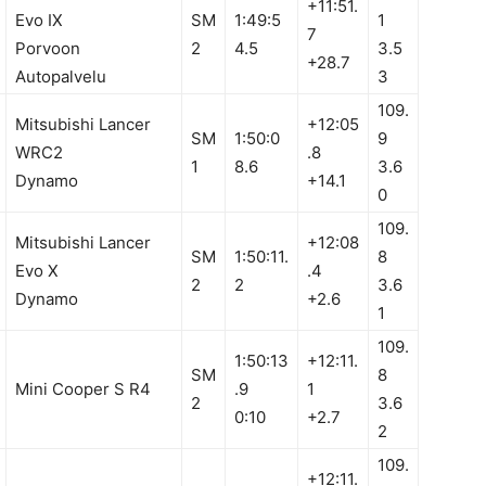
+11:51.
Evo IX
SM
1:49:5
1
7
Porvoon
2
4.5
3.5
+28.7
Autopalvelu
3
109.
Mitsubishi Lancer
+12:05
SM
1:50:0
9
WRC2
.8
1
8.6
3.6
Dynamo
+14.1
0
109.
Mitsubishi Lancer
+12:08
SM
1:50:11.
8
Evo X
.4
2
2
3.6
Dynamo
+2.6
1
109.
1:50:13
+12:11.
SM
8
Mini Cooper S R4
.9
1
2
3.6
0:10
+2.7
2
109.
+12:11.