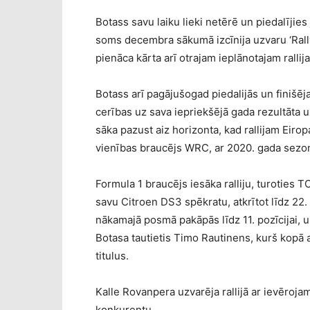
Botass savu laiku lieki netērē un piedalījies
soms decembra sākumā izcīnija uzvaru ‘Rallye
pienāca kārta arī otrajam ieplānotajam rallija
Botass arī pagājušogad piedalijās un finišēja 
cerības uz sava iepriekšējā gada rezultāta 
sāka pazust aiz horizonta, kad rallijam Eiro
vienības braucējs WRC, ar 2020. gada sezo
Formula 1 braucējs iesāka ralliju, turoties 
savu Citroen DS3 spēkratu, atkrītot līdz 22
nākamajā posmā pakāpās līdz 11. pozīcijai, un
Botasa tautietis Timo Rautinens, kurš kopā
titulus.
Kalle Rovanpera uzvarēja rallijā ar ievēroj
konkurentu