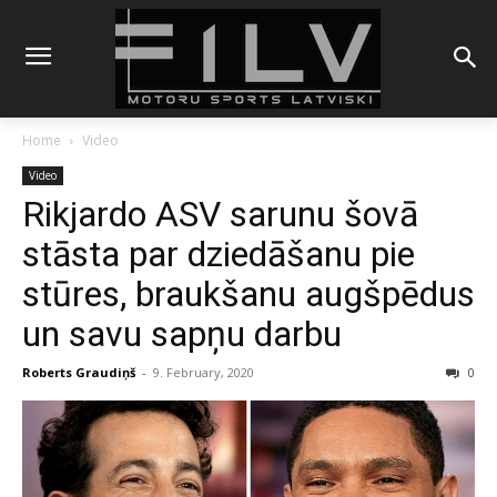
Home
Video
Video
Rikjardo ASV sarunu šovā
stāsta par dziedāšanu pie
stūres, braukšanu augšpēdus
un savu sapņu darbu
Roberts Graudiņš
-
9. February, 2020
0