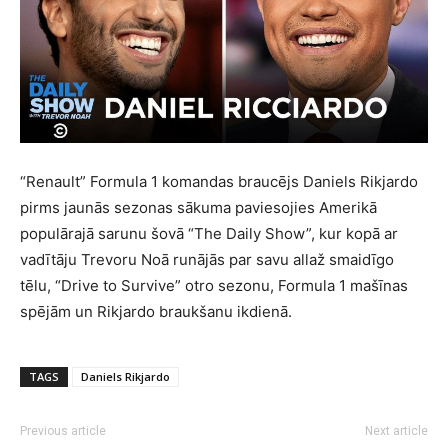
“Renault” Formula 1 komandas braucējs Daniels Rikjardo
pirms jaunās sezonas sākuma paviesojies Amerikā
populārajā sarunu šovā “The Daily Show”, kur kopā ar
vadītāju Trevoru Noā runājās par savu allaž smaidīgo
tēlu, “Drive to Survive” otro sezonu, Formula 1 mašīnas
spējām un Rikjardo braukšanu ikdienā.
TAGS
Daniels Rikjardo
Previous article
Next article