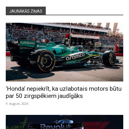
JAUNĀKĀS ZIŅAS
‘Honda’ nepiekrīt, ka uzlabotais motors būtu
par 50 zirgspēkiem jaudīgāks
9. August, 2026