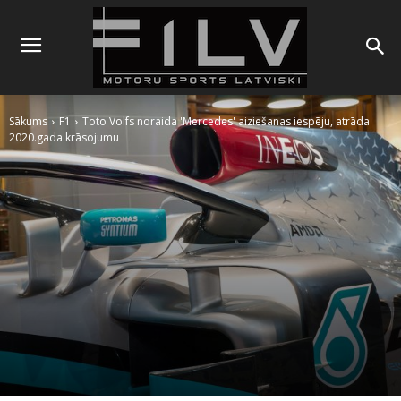
Sākums
F1
Toto Volfs noraida 'Mercedes' aiziešanas iespēju, atrāda
2020.gada krāsojumu