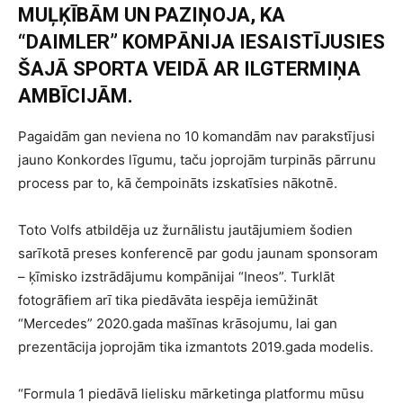
MUĻĶĪBĀM UN PAZIŅOJA, KA
“DAIMLER” KOMPĀNIJA IESAISTĪJUSIES
ŠAJĀ SPORTA VEIDĀ AR ILGTERMIŅA
AMBĪCIJĀM.
Pagaidām gan neviena no 10 komandām nav parakstījusi
jauno Konkordes līgumu, taču joprojām turpinās pārrunu
process par to, kā čempoināts izskatīsies nākotnē.
Toto Volfs atbildēja uz žurnālistu jautājumiem šodien
sarīkotā preses konferencē par godu jaunam sponsoram
– ķīmisko izstrādājumu kompānijai “Ineos”. Turklāt
fotogrāfiem arī tika piedāvāta iespēja iemūžināt
“Mercedes” 2020.gada mašīnas krāsojumu, lai gan
prezentācija joprojām tika izmantots 2019.gada modelis.
“Formula 1 piedāvā lielisku mārketinga platformu mūsu