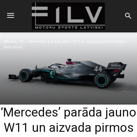
Sākums
F1
'Mercedes' parāda jauno W11 un aizvada pirmos testus
Silverstonā
‘Mercedes’ parāda jauno
W11 un aizvada pirmos