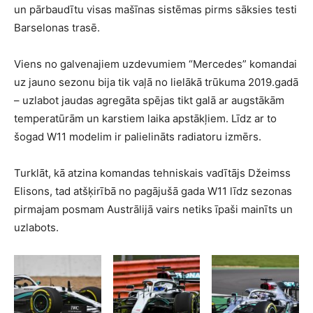
un pārbaudītu visas mašīnas sistēmas pirms sāksies testi
Barselonas trasē.
Viens no galvenajiem uzdevumiem “Mercedes” komandai
uz jauno sezonu bija tik vaļā no lielākā trūkuma 2019.gadā
– uzlabot jaudas agregāta spējas tikt galā ar augstākām
temperatūrām un karstiem laika apstākļiem. Līdz ar to
šogad W11 modelim ir palielināts radiatoru izmērs.
Turklāt, kā atzina komandas tehniskais vadītājs Džeimss
Elisons, tad atšķirībā no pagājušā gada W11 līdz sezonas
pirmajam posmam Austrālijā vairs netiks īpaši mainīts un
uzlabots.