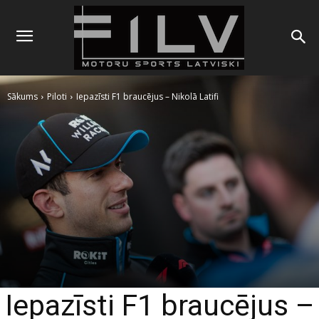
Sākums
Piloti
Iepazīsti F1 braucējus – Nikolā Latifi
Iepazīsti F1 braucējus –