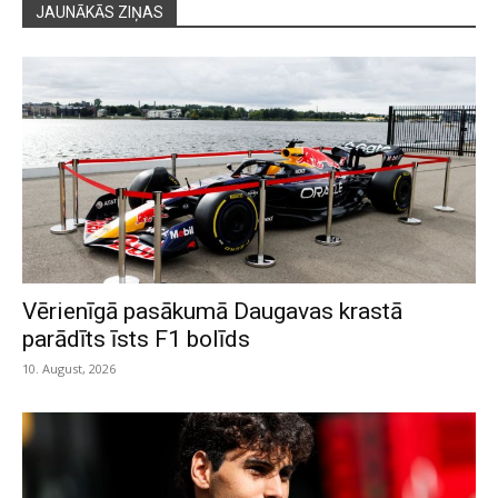
JAUNĀKĀS ZIŅAS
Vērienīgā pasākumā Daugavas krastā
parādīts īsts F1 bolīds
10. August, 2026