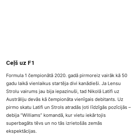
Ceļš uz F1
Formula 1 čempionātā 2020. gadā pirmoreiz vairāk kā 50
gadu laikā vienlaikus startēja divi kanādieši. Ja Lensu
Strolu vairums jau bija iepazinuši, tad Nikolā Latifi uz
Austrāliju devās kā čempionāta vienīgais debitants. Uz
pirmo skatu Latifi un Strols atradās ļoti līdzīgās pozīcijās –
debija “Williams” komandā, kur vietu iekārtojis
superbagāts tēvs un no tās izrietošās zemās
ekspektācijas.