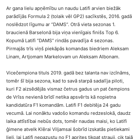
Ar gana lielu apņēmību un naudu Latifi arvien biežāk
parādījās Formula 2 (tolaik vēl GP2) sacīkstēs, 2016. gadā
noslēdzot līgumu ar “DAMS”. Otrā vieta sezonas 1.
braucienā Barselonā bija viņa vienīgais finišs Top 6.
Kopumā Latifi “DAMS” rindās pavadīja 4 sezonas.
Pirmajās trīs viņš piekāpās komandas biedriem Aleksam
Linam, Artjomam Markelovam un Aleksam Albonam.
Vicečempiona tituls 2019. gadā bez talanta nav izcīnāms,
tomēr šī bija sezona, kad to savā starpā sadalīja piloti,
kuri F2 aizsēdējās vismaz četrus gadus un pat čempions
de Vrīss nevienā brīdī netika apsvērts kā nopietna
kandidatūra F1 komandām. Latifi F1 debitēja 24 gadu
vecumā. Lai nonāktu vadošo komandu redzeslokā, daudz
laika attīstībai nebūs dots, tomēr naudas maisi, ko Latifi
ģimene atvelk Klērai Viljamsai šobrīd izskatās pietiekami
lieli, lai Latifi nepazustu no F1 aprites tikpat strauji, cik tajā