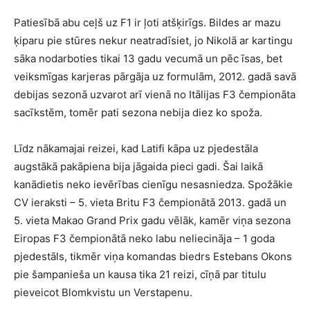
Patiesībā abu ceļš uz F1 ir ļoti atšķirīgs. Bildes ar mazu
ķiparu pie stūres nekur neatradīsiet, jo Nikolā ar kartingu
sāka nodarboties tikai 13 gadu vecumā un pēc īsas, bet
veiksmīgas karjeras pārgāja uz formulām, 2012. gadā savā
debijas sezonā uzvarot arī vienā no Itālijas F3 čempionāta
sacīkstēm, tomēr pati sezona nebija diez ko spoža.
Līdz nākamajai reizei, kad Latifi kāpa uz pjedestāla
augstākā pakāpiena bija jāgaida pieci gadi. Šai laikā
kanādietis neko ievērības cienīgu nesasniedza. Spožākie
CV ieraksti – 5. vieta Britu F3 čempionātā 2013. gadā un
5. vieta Makao Grand Prix gadu vēlāk, kamēr viņa sezona
Eiropas F3 čempionātā neko labu neliecināja – 1 goda
pjedestāls, tikmēr viņa komandas biedrs Estebans Okons
pie šampanieša un kausa tika 21 reizi, cīņā par titulu
pieveicot Blomkvistu un Verstapenu.