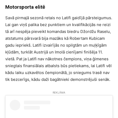
Motorsporta elitē
Savā pirmajā sezonā retais no Latifi gaidījā pārsteigumus.
Lai gan viņš palika bez punktiem un kvalifikācijās ne reizi
tā arī nespēja pieveikt komandas biedru Džordžu Raselu,
atstatums pārsvarā bija mazāks kā Robertam Kubicam
gadu iepriekš. Latifi izvairījās no spilgtām un muļķīgām
kļūdām, turklāt Austrijā un Imolā cienījami finišēja 11.
vietā. Pat ja Latifi nav nākotnes čempions, viņa ģimenes
sniegtais finansiālais atbalsts būs pietiekams, lai Latifi vēl
kādu laiku uzkavētos čempionātā, jo sniegums trasē nav
tik bezcerīgs, kādu daži bagātnieki demonstrējuši senāk.
REKLĀMA