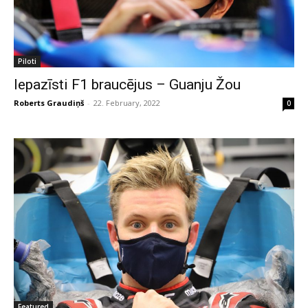
Piloti
Iepazīsti F1 braucējus – Guanju Žou
Roberts Graudiņš
-
22. February, 2022
0
Featured