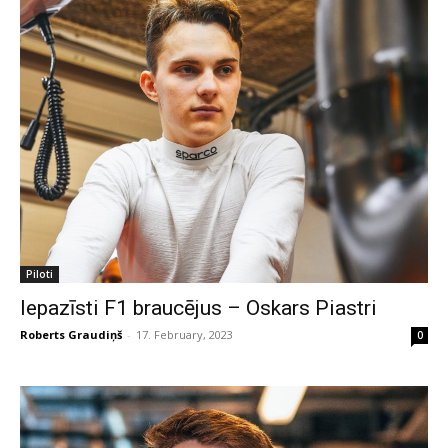
Piloti
Iepazīsti F1 braucējus – Oskars Piastri
Roberts Graudiņš
-
17. February, 2023
0