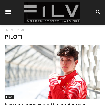
Home
Piloti
PILOTI
Piloti
Iepazīsti braucējus – Olivers Bērmans