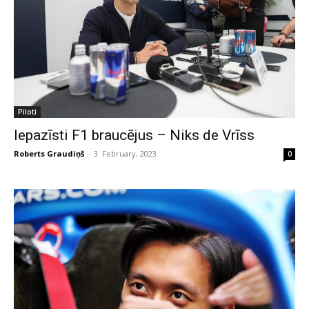
Piloti
Iepazīsti F1 braucējus – Niks de Vrīss
Roberts Graudiņš
-
3. February, 2023
0