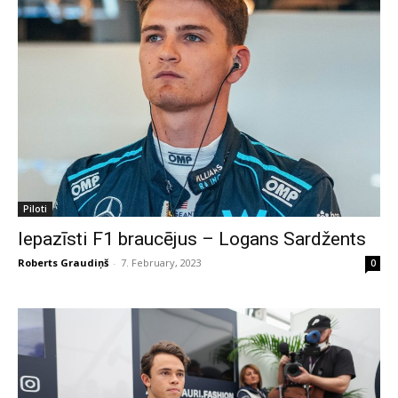
Piloti
Iepazīsti F1 braucējus – Logans Sardžents
Roberts Graudiņš
-
7. February, 2023
0