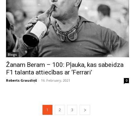
Blogs
Žanam Beram – 100: Pļauka, kas sabeidza
F1 talanta attiecības ar ‘Ferrari’
Roberts Graudiņš
-
16. February, 2021
0
1
2
3