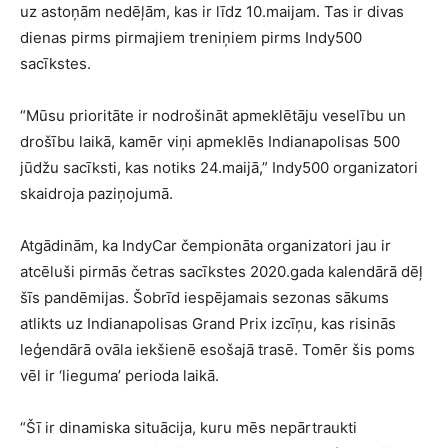
uz astoņām nedēļām, kas ir līdz 10.maijam. Tas ir divas
dienas pirms pirmajiem treniņiem pirms Indy500
sacīkstes.
“Mūsu prioritāte ir nodrošināt apmeklētāju veselību un
drošību laikā, kamēr viņi apmeklēs Indianapolisas 500
jūdžu sacīksti, kas notiks 24.maijā,” Indy500 organizatori
skaidroja paziņojumā.
Atgādinām, ka IndyCar čempionāta organizatori jau ir
atcēluši pirmās četras sacīkstes 2020.gada kalendārā dēļ
šīs pandēmijas. Šobrīd iespējamais sezonas sākums
atlikts uz Indianapolisas Grand Prix izcīņu, kas risinās
leģendārā ovāla iekšienē esošajā trasē. Tomēr šis poms
vēl ir ‘lieguma’ perioda laikā.
“Šī ir dinamiska situācija, kuru mēs nepārtraukti