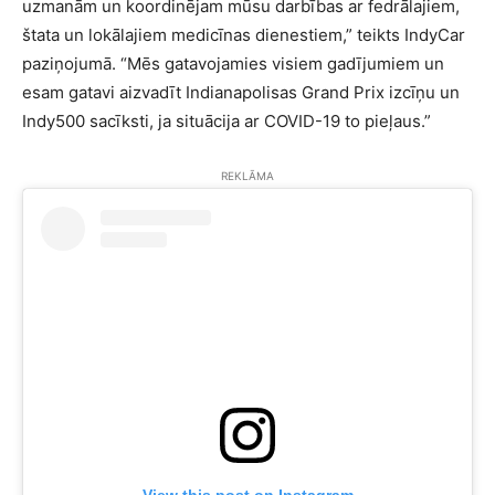
uzmanām un koordinējam mūsu darbības ar fedrālajiem,
štata un lokālajiem medicīnas dienestiem,” teikts IndyCar
paziņojumā. “Mēs gatavojamies visiem gadījumiem un
esam gatavi aizvadīt Indianapolisas Grand Prix izcīņu un
Indy500 sacīksti, ja situācija ar COVID-19 to pieļaus.”
REKLĀMA