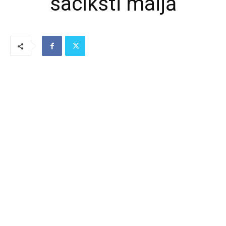
sacīksti maijā