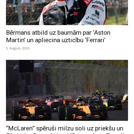
Bērmans atbild uz baumām par ‘Aston
Martin’ un apliecina uzticību ‘Ferrari’
5. August, 2026
“McLaren” spēruši milzu soli uz priekšu un