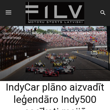
Sākums
Formulas
IndyCar
IndyCar plāno aizvadīt leģendāro Indy500
sacīksti maijā
IndyCar plāno aizvadīt
leģendāro Indy500