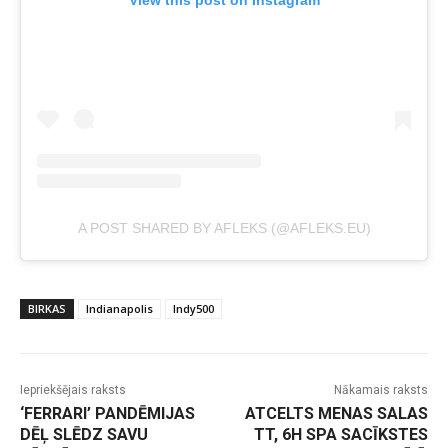
View this post on Instagram
A POST SHARED BY AFLEKS (@AFLEKS.EU)
BIRKAS
Indianapolis
Indy500
Iepriekšējais raksts
Nākamais raksts
‘FERRARI’ PANDĒMIJAS
ATCELTS MENAS SALAS
DĒĻ SLĒDZ SAVU
TT, 6H SPA SACĪKSTES