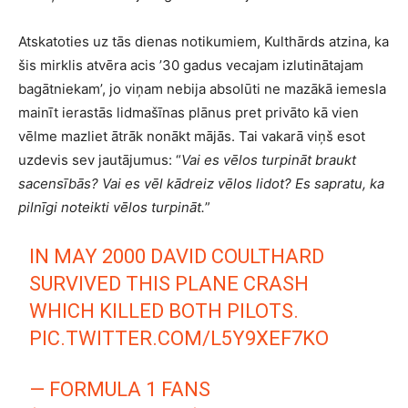
Atskatoties uz tās dienas notikumiem, Kulthārds atzina, ka
šis mirklis atvēra acis ’30 gadus vecajam izlutinātajam
bagātniekam’, jo viņam nebija absolūti ne mazākā iemesla
mainīt ierastās lidmašīnas plānus pret privāto kā vien
vēlme mazliet ātrāk nonākt mājās. Tai vakarā viņš esot
uzdevis sev jautājumus: “
Vai es vēlos turpināt braukt
sacensībās? Vai es vēl kādreiz vēlos lidot? Es sapratu, ka
pilnīgi noteikti vēlos turpināt.
”
IN MAY 2000 DAVID COULTHARD
SURVIVED THIS PLANE CRASH
WHICH KILLED BOTH PILOTS.
PIC.TWITTER.COM/L5Y9XEF7KO
— FORMULA 1 FANS