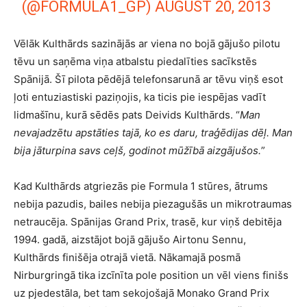
(@FORMULA1_GP)
AUGUST 20, 2013
Vēlāk Kulthārds sazinājās ar viena no bojā gājušo pilotu
tēvu un saņēma viņa atbalstu piedalīties sacīkstēs
Spānijā. Šī pilota pēdējā telefonsarunā ar tēvu viņš esot
ļoti entuziastiski paziņojis, ka ticis pie iespējas vadīt
lidmašīnu, kurā sēdēs pats Deivids Kulthārds. “
Man
nevajadzētu apstāties tajā, ko es daru, traģēdijas dēļ. Man
bija jāturpina savs ceļš, godinot mūžībā aizgājušos.
”
Kad Kulthārds atgriezās pie Formula 1 stūres, ātrums
nebija pazudis, bailes nebija piezagušās un mikrotraumas
netraucēja. Spānijas Grand Prix, trasē, kur viņš debitēja
1994. gadā, aizstājot bojā gājušo Airtonu Sennu,
Kulthārds finišēja otrajā vietā. Nākamajā posmā
Nirburgringā tika izcīnīta pole position un vēl viens finišs
uz pjedestāla, bet tam sekojošajā Monako Grand Prix