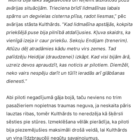
avārijas situācijām. Trieciena brīdī lidmašīnas labais
spārns un degvielas cisterna plīsa, radot liesmas
,” pēc
avārijas stāsta Kulthārds. “
Kad lidmašīna apstājās, kokpita
priekšējā puse bija pilnībā atdalījusies. Kļuva skaidrs, ka
vienīgā izeja ir caur priekšu. Sekoju Endijam (trenerim).
Atlūzu dēļ atradāmies kādu metru virs zemes. Tad
palīdzēju Heidijai (draudzenei) izkāpt. Kad visi bijām ārā,
uzreiz devos apraudzīt, kas noticis ar pilotiem. Diemžēl,
neko vairs nespēju darīt un tūlīt ieradās arī glābšanas
dienesti.
”
Abi piloti negadījumā gāja bojā, taču neviens no trim
pasažieriem nopietnas traumas neguva, ja neskaita pāris
lauztas ribas, tomēr Kulthārds to neredzēja kā šķērsli
sēsties pie stūres. Izmeklēšana vēlāk pierādīja, ka piloti
bija piezemējušies maksimāli drošā veidā, lai Kulthārds
un viņa līdzbraucēji negūtu savainojumus.