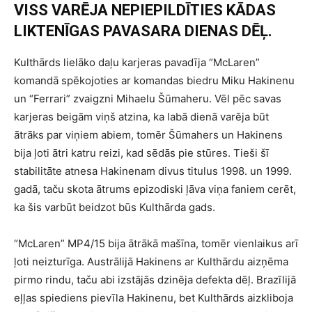
VISS VARĒJA NEPIEPILDĪTIES KĀDAS
LIKTENĪGAS PAVASARA DIENAS DĒĻ.
Kulthārds lielāko daļu karjeras pavadīja “McLaren”
komandā spēkojoties ar komandas biedru Miku Hakinenu
un “Ferrari” zvaigzni Mihaelu Šūmaheru. Vēl pēc savas
karjeras beigām viņš atzina, ka labā dienā varēja būt
ātrāks par viņiem abiem, tomēr Šūmahers un Hakinens
bija ļoti ātri katru reizi, kad sēdās pie stūres. Tieši šī
stabilitāte atnesa Hakinenam divus titulus 1998. un 1999.
gadā, taču skota ātrums epizodiski ļāva viņa faniem cerēt,
ka šis varbūt beidzot būs Kulthārda gads.
“McLaren” MP4/15 bija ātrākā mašīna, tomēr vienlaikus arī
ļoti neizturīga. Austrālijā Hakinens ar Kulthārdu aizņēma
pirmo rindu, taču abi izstājās dzinēja defekta dēļ. Brazīlijā
eļļas spiediens pievīla Hakinenu, bet Kulthārds aizkliboja