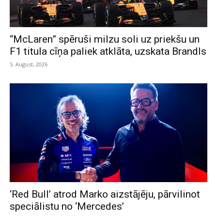
“McLaren” spēruši milzu soli uz priekšu un
F1 titula cīņa paliek atklāta, uzskata Brandls
5. August, 2026
‘Red Bull’ atrod Marko aizstājēju, pārvilinot
speciālistu no ‘Mercedes’