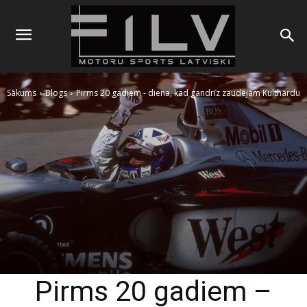
Sākums
Blogs
Pirms 20 gadiem - diena, kad gandrīz zaudējām Kulthārdu
Pirms 20 gadiem –