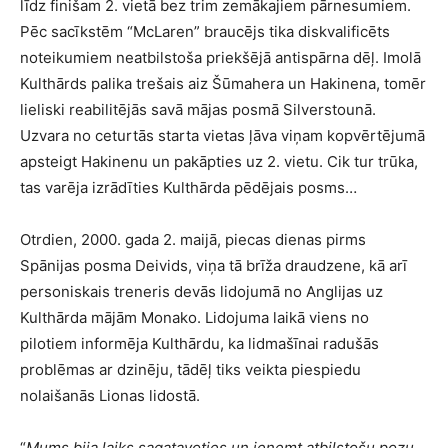
līdz finišam 2. vietā bez trim zemākajiem pārnesumiem.
Pēc sacīkstēm “McLaren” braucējs tika diskvalificēts
noteikumiem neatbilstoša priekšējā antispārna dēļ. Imolā
Kulthārds palika trešais aiz Šūmahera un Hakinena, tomēr
lieliski reabilitējās savā mājas posmā Silverstounā.
Uzvara no ceturtās starta vietas ļāva viņam kopvērtējumā
apsteigt Hakinenu un pakāpties uz 2. vietu. Cik tur trūka,
tas varēja izrādīties Kulthārda pēdējais posms…
Otrdien, 2000. gada 2. maijā, piecas dienas pirms
Spānijas posma Deivids, viņa tā brīža draudzene, kā arī
personiskais treneris devās lidojumā no Anglijas uz
Kulthārda mājām Monako. Lidojuma laikā viens no
pilotiem informēja Kulthārdu, ka lidmašīnai radušās
problēmas ar dzinēju, tādēļ tiks veikta piespiedu
nolaišanās Lionas lidostā.
“
Mums bija laiks sagatavoties un ieņemt atbilstošu pozu