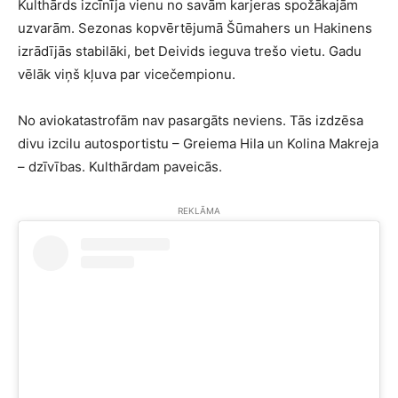
Kulthārds izcīnīja vienu no savām karjeras spožākajām
uzvarām. Sezonas kopvērtējumā Šūmahers un Hakinens
izrādījās stabilāki, bet Deivids ieguva trešo vietu. Gadu
vēlāk viņš kļuva par vicečempionu.
No aviokatastrofām nav pasargāts neviens. Tās izdzēsa
divu izcilu autosportistu – Greiema Hila un Kolina Makreja
– dzīvības. Kulthārdam paveicās.
REKLĀMA