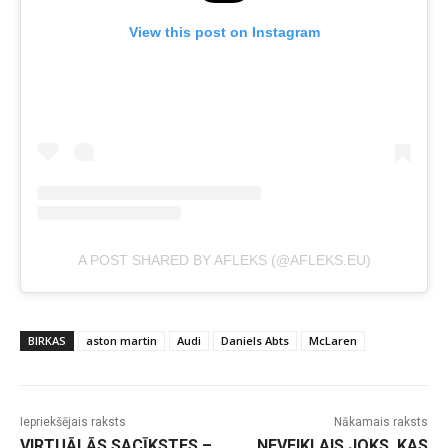
View this post on Instagram
A POST SHARED BY AFLEKS (@AFLEKS.EU)
BIRKAS
aston martin
Audi
Daniels Abts
McLaren
Iepriekšējais raksts
Nākamais raksts
VIRTUĀLĀS SACĪKSTES –
NEVEIKLAIS JOKS, KAS