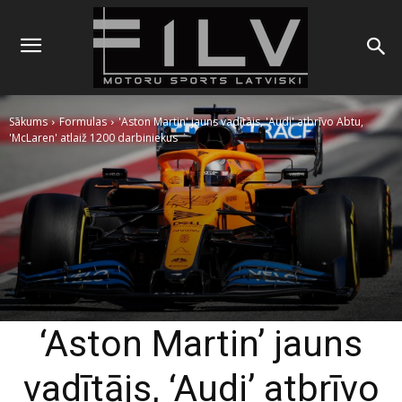
Sākums
Formulas
'Aston Martin' jauns vadītājs, 'Audi' atbrīvo Abtu,
'McLaren' atlaiž 1200 darbiniekus
‘Aston Martin’ jauns
vadītājs, ‘Audi’ atbrīvo