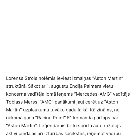
Lorenss Strols nolēmis ieviest izmaiņas “Aston Martin”
struktūrā. Sākot ar 1. augustu Endija Palmera vietu
koncerna vadītāja lomā ieņems “Mercedes-AMG” vadītājs
Tobiass Merss. “AMG” panākumi ļauj cerēt uz “Aston
Martin” uzplaukumu tuvāko gadu laikā. Kā zināms, no
nākamā gada “Racing Point” F1 komanda pārtaps par
“Aston Martin”. Leģendārais britu sporta auto ražotājs
aktīvi piedalās arī izturības sacīkstēs, ieņemot vadību