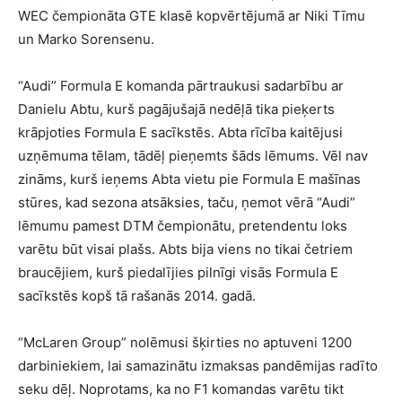
WEC čempionāta GTE klasē kopvērtējumā ar Niki Tīmu
un Marko Sorensenu.
“Audi” Formula E komanda pārtraukusi sadarbību ar
Danielu Abtu, kurš pagājušajā nedēļā tika pieķerts
krāpjoties Formula E sacīkstēs. Abta rīcība kaitējusi
uzņēmuma tēlam, tādēļ pieņemts šāds lēmums. Vēl nav
zināms, kurš ieņems Abta vietu pie Formula E mašīnas
stūres, kad sezona atsāksies, taču, ņemot vērā “Audi”
lēmumu pamest DTM čempionātu, pretendentu loks
varētu būt visai plašs. Abts bija viens no tikai četriem
braucējiem, kurš piedalījies pilnīgi visās Formula E
sacīkstēs kopš tā rašanās 2014. gadā.
“McLaren Group” nolēmusi šķirties no aptuveni 1200
darbiniekiem, lai samazinātu izmaksas pandēmijas radīto
seku dēļ. Noprotams, ka no F1 komandas varētu tikt