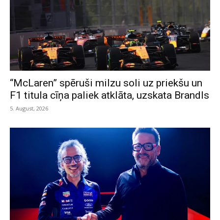
“McLaren” spēruši milzu soli uz priekšu un
F1 titula cīņa paliek atklāta, uzskata Brandls
5. August, 2026