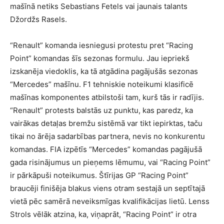
mašīnā netiks Sebastians Fetels vai jaunais talants
Džordžs Rasels.
“Renault” komanda iesniegusi protestu pret “Racing
Point” komandas šīs sezonas formulu. Jau iepriekš
izskanēja viedoklis, ka tā atgādina pagājušās sezonas
“Mercedes” mašīnu. F1 tehniskie noteikumi klasificē
mašīnas komponentes atbilstoši tam, kurš tās ir radījis.
“Renault” protests balstās uz punktu, kas paredz, ka
vairākas detaļas bremžu sistēmā var tikt iepirktas, taču
tikai no ārēja sadarbības partnera, nevis no konkurentu
komandas. FIA izpētīs “Mercedes” komandas pagājušā
gada risinājumus un pieņems lēmumu, vai “Racing Point”
ir pārkāpuši noteikumus. Štīrijas GP “Racing Point”
braucēji finišēja blakus viens otram sestajā un septītajā
vietā pēc samērā neveiksmīgas kvalifikācijas lietū. Lenss
Strols vēlāk atzina, ka, viņaprāt, “Racing Point” ir otra