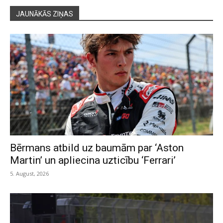
JAUNĀKĀS ZIŅAS
Bērmans atbild uz baumām par ‘Aston
Martin’ un apliecina uzticību ‘Ferrari’
5. August, 2026