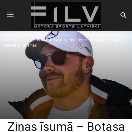
Sākums
F1
Ziņas īsumā - Botasa līgums, Protests pret 'Racing Point',
'Renault' problēmas
Ziņas īsumā – Botasa