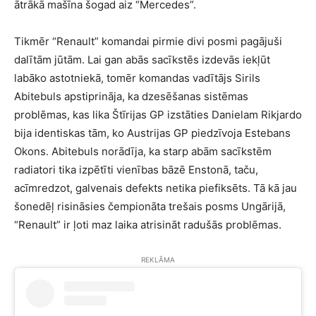
ātrākā mašīna šogad aiz “Mercedes”.
Tikmēr “Renault” komandai pirmie divi posmi pagājuši
dalītām jūtām. Lai gan abās sacīkstēs izdevās iekļūt
labāko astotniekā, tomēr komandas vadītājs Sirils
Abitebuls apstiprināja, ka dzesēšanas sistēmas
problēmas, kas lika Štīrijas GP izstāties Danielam Rikjardo
bija identiskas tām, ko Austrijas GP piedzīvoja Estebans
Okons. Abitebuls norādīja, ka starp abām sacīkstēm
radiatori tika izpētīti vienības bāzē Enstonā, taču,
acīmredzot, galvenais defekts netika piefiksēts. Tā kā jau
šonedēļ risināsies čempionāta trešais posms Ungārijā,
“Renault” ir ļoti maz laika atrisināt radušās problēmas.
REKLĀMA