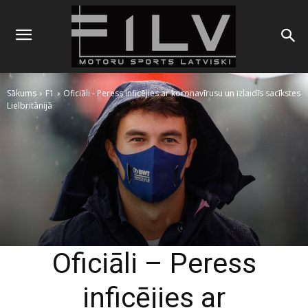
Sākums
F1
Oficiāli - Peress inficējies ar koronavīrusu un izlaidīs sacīkstes
Lielbritānijā
Oficiāli – Peress
inficējies ar