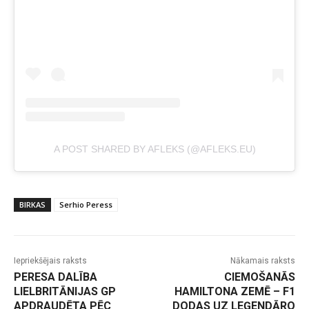
A POST SHARED BY AFLEKS (@AFLEKS.EU)
BIRKAS
Serhio Peress
Iepriekšējais raksts
Nākamais raksts
PERESA DALĪBA
CIEMOŠANĀS
LIELBRITĀNIJAS GP
HAMILTONA ZEMĒ – F1
APDRAUDĒTA PĒC
DODAS UZ LEĢENDĀRO