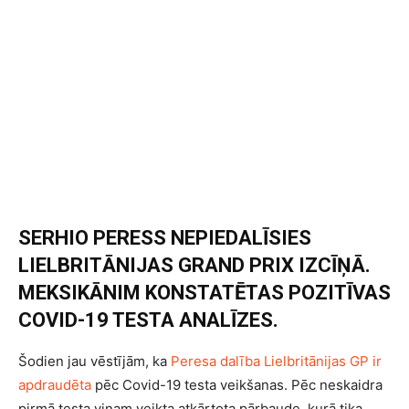
SERHIO PERESS NEPIEDALĪSIES
LIELBRITĀNIJAS GRAND PRIX IZCĪŅĀ.
MEKSIKĀNIM KONSTATĒTAS POZITĪVAS
COVID-19 TESTA ANALĪZES.
Šodien jau vēstījām, ka
Peresa dalība Lielbritānijas GP ir
apdraudēta
pēc Covid-19 testa veikšanas. Pēc neskaidra
pirmā testa viņam veikta atkārtota pārbaude, kurā tika