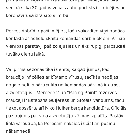
secināts, ka 30 gadus vecais autosportists ir inficējies ar
koronavīrusa izraisīto slimību.
Peress šobrīd ir pašizolējies, taču vakardien viņš nonāca
kontaktā ar nelielu skaitu komandas darbiniekiem. Arī šie
vienības pārstāvji pašizolējušies un tiks rūpīgi pārbaudīti
tuvāko dienu laikā.
Vēl pirms sezonas tika izlemts, ka gadījumos, kad
braucējs inficējies ar bīstamo vīrusu, sacīkšu nedēļas
nogale netiks pārtraukta un komandas pārziņā ir atrast
aizvietotājus. “Mercedes” un “Racing Point” rezerves
braucēji ir Estebans Gutjeress un Stofels Vandūrns, taču
tiekot apsvērta arī Niko Hulkenberga kandidatūra. Oficiāls
paziņojums par viņa aizvietotāju vēl nav izplatīts. Pastāv
liela varbūtība, ka Peresam nāksies izlaist arī posmu
nākamnedēļ.