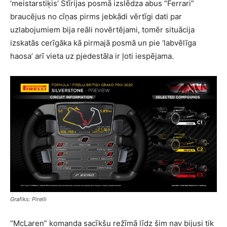
‘meistarstiķis’ Štīrijas posmā izslēdza abus “Ferrari”
braucējus no cīņas pirms jebkādi vērtīgi dati par
uzlabojumiem bija reāli novērtējami, tomēr situācija
izskatās cerīgāka kā pirmajā posmā un pie ‘labvēlīga
haosa’ arī vieta uz pjedestāla ir ļoti iespējama.
Grafiks: Pirelli
“McLaren” komanda sacīkšu režīmā līdz šim nav bijusi tik