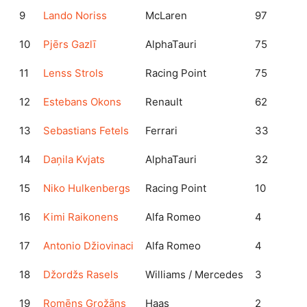
9
Lando Noriss
McLaren
97
10
Pjērs Gazlī
AlphaTauri
75
11
Lenss Strols
Racing Point
75
12
Estebans Okons
Renault
62
13
Sebastians Fetels
Ferrari
33
14
Daņila Kvjats
AlphaTauri
32
15
Niko Hulkenbergs
Racing Point
10
16
Kimi Raikonens
Alfa Romeo
4
17
Antonio Džiovinaci
Alfa Romeo
4
18
Džordžs Rasels
Williams / Mercedes
3
19
Romēns Grožāns
Haas
2