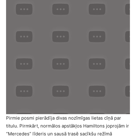
Pirmie posmi pierādīja divas nozīmīgas lietas cīņā par
titulu. Pirmkārt, normālos apstākļos Hamiltons joprojām ir
“Mercedes” līderis un sausā trasē sacīkšu režīmā