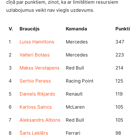
cīņā par punktiem, zinot, ka ar limitētiem resursiem
uzlabojumus veikt nav viegls uzdevums.
V.
Braucējs
Komanda
Punkti
1
Luiss Hamiltons
Mercedes
347
2
Valteri Botass
Mercedes
223
3
Makss Verstapens
Red Bull
214
4
Serhio Peress
Racing Point
125
5
Daniels Rikjardo
Renault
119
6
Karloss Saincs
McLaren
105
7
Aleksandrs Albons
Red Bull
105
8
Šarls Leklērs
Ferrari
98