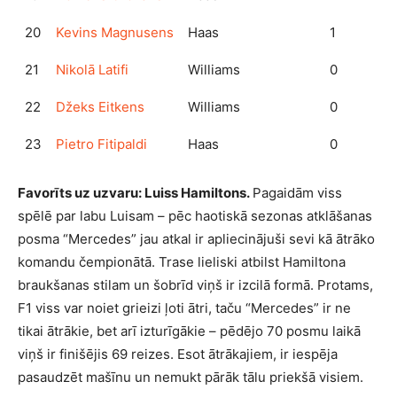
20
Kevins Magnusens
Haas
1
21
Nikolā Latifi
Williams
0
22
Džeks Eitkens
Williams
0
23
Pietro Fitipaldi
Haas
0
Favorīts uz uzvaru: Luiss Hamiltons.
Pagaidām viss
spēlē par labu Luisam – pēc haotiskā sezonas atklāšanas
posma “Mercedes” jau atkal ir apliecinājuši sevi kā ātrāko
komandu čempionātā. Trase lieliski atbilst Hamiltona
braukšanas stilam un šobrīd viņš ir izcilā formā. Protams,
F1 viss var noiet grieizi ļoti ātri, taču “Mercedes” ir ne
tikai ātrākie, bet arī izturīgākie – pēdējo 70 posmu laikā
viņš ir finišējis 69 reizes. Esot ātrākajiem, ir iespēja
pasaudzēt mašīnu un nemukt pārāk tālu priekšā visiem.