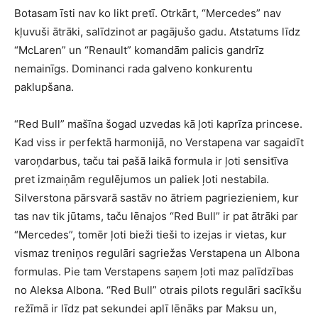
Botasam īsti nav ko likt pretī. Otrkārt, “Mercedes” nav
kļuvuši ātrāki, salīdzinot ar pagājušo gadu. Atstatums līdz
“McLaren” un “Renault” komandām palicis gandrīz
nemainīgs. Dominanci rada galveno konkurentu
paklupšana.
“Red Bull” mašīna šogad uzvedas kā ļoti kaprīza princese.
Kad viss ir perfektā harmonijā, no Verstapena var sagaidīt
varoņdarbus, taču tai pašā laikā formula ir ļoti sensitīva
pret izmaiņām regulējumos un paliek ļoti nestabila.
Silverstona pārsvarā sastāv no ātriem pagriezieniem, kur
tas nav tik jūtams, taču lēnajos “Red Bull” ir pat ātrāki par
“Mercedes”, tomēr ļoti bieži tieši to izejas ir vietas, kur
vismaz treniņos regulāri sagriežas Verstapena un Albona
formulas. Pie tam Verstapens saņem ļoti maz palīdzības
no Aleksa Albona. “Red Bull” otrais pilots regulāri sacīkšu
režīmā ir līdz pat sekundei aplī lēnāks par Maksu un,