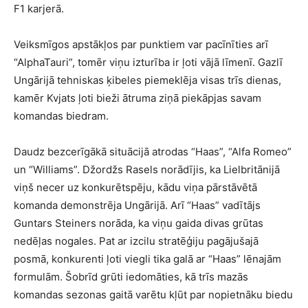
F1 karjerā.
Veiksmīgos apstākļos par punktiem var pacīnīties arī
“AlphaTauri”, tomēr viņu izturība ir ļoti vājā līmenī. Gazlī
Ungārijā tehniskas ķibeles piemeklēja visas trīs dienas,
kamēr Kvjats ļoti bieži ātruma ziņā piekāpjas savam
komandas biedram.
Daudz bezcerīgākā situācijā atrodas “Haas”, “Alfa Romeo”
un “Williams”. Džordžs Rasels norādījis, ka Lielbritānijā
viņš necer uz konkurētspēju, kādu viņa pārstāvētā
komanda demonstrēja Ungārijā. Arī “Haas” vadītājs
Guntars Steiners norāda, ka viņu gaida divas grūtas
nedēļas nogales. Pat ar izcilu stratēģiju pagājušajā
posmā, konkurenti ļoti viegli tika galā ar “Haas” lēnajām
formulām. Šobrīd grūti iedomāties, kā trīs mazās
komandas sezonas gaitā varētu kļūt par nopietnāku biedu