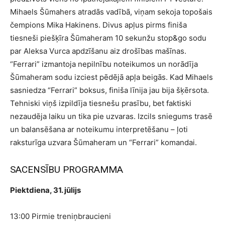
Mihaels Šūmahers atradās vadībā, viņam sekoja topošais
čempions Mika Hakinens. Divus apļus pirms finiša
tiesneši piešķīra Šūmaheram 10 sekunžu stop&go sodu
par Aleksa Vurca apdzīšanu aiz drošības mašīnas.
“Ferrari” izmantoja nepilnību noteikumos un norādīja
Šūmaheram sodu izciest pēdējā apļa beigās. Kad Mihaels
sasniedza “Ferrari” boksus, finiša līnija jau bija šķērsota.
Tehniski viņš izpildīja tiesnešu prasību, bet faktiski
nezaudēja laiku un tika pie uzvaras. Izcils sniegums trasē
un balansēšana ar noteikumu interpretēšanu – ļoti
raksturīga uzvara Šūmaheram un “Ferrari” komandai.
SACENSĪBU PROGRAMMA
Piektdiena, 31. jūlijs
13:00 Pirmie treniņbraucieni