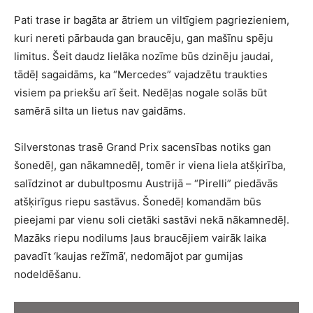
Pati trase ir bagāta ar ātriem un viltīgiem pagriezieniem,
kuri nereti pārbauda gan braucēju, gan mašīnu spēju
limitus. Šeit daudz lielāka nozīme būs dzinēju jaudai,
tādēļ sagaidāms, ka “Mercedes” vajadzētu traukties
visiem pa priekšu arī šeit. Nedēļas nogale solās būt
samērā silta un lietus nav gaidāms.
Silverstonas trasē Grand Prix sacensības notiks gan
šonedēļ, gan nākamnedēļ, tomēr ir viena liela atšķirība,
salīdzinot ar dubultposmu Austrijā – “Pirelli” piedāvās
atšķirīgus riepu sastāvus. Šonedēļ komandām būs
pieejami par vienu soli cietāki sastāvi nekā nākamnedēļ.
Mazāks riepu nodilums ļaus braucējiem vairāk laika
pavadīt ‘kaujas režīmā’, nedomājot par gumijas
nodeldēšanu.