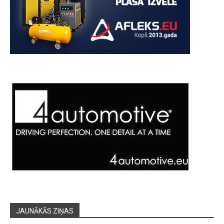
JAUNĀKĀS ZIŅAS