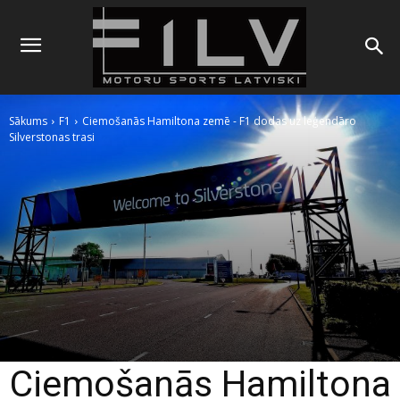
Sākums
F1
Ciemošanās Hamiltona zemē - F1 dodas uz leģendāro
Silverstonas trasi
Ciemošanās Hamiltona