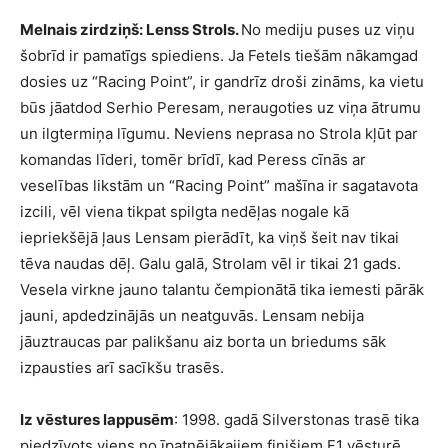
Melnais zirdziņš: Lenss Strols.
No mediju puses uz viņu
šobrīd ir pamatīgs spiediens. Ja Fetels tiešām nākamgad
dosies uz “Racing Point”, ir gandrīz droši zināms, ka vietu
būs jāatdod Serhio Peresam, neraugoties uz viņa ātrumu
un ilgtermiņa līgumu. Neviens neprasa no Strola kļūt par
komandas līderi, tomēr brīdī, kad Peress cīnās ar
veselības likstām un “Racing Point” mašīna ir sagatavota
izcili, vēl viena tikpat spilgta nedēļas nogale kā
iepriekšējā ļaus Lensam pierādīt, ka viņš šeit nav tikai
tēva naudas dēļ. Galu galā, Strolam vēl ir tikai 21 gads.
Vesela virkne jauno talantu čempionātā tika iemesti pārāk
jauni, apdedzinājās un neatguvās. Lensam nebija
jāuztraucas par palikšanu aiz borta un briedums sāk
izpausties arī sacīkšu trasēs.
Iz vēstures lappusēm
: 1998. gadā Silverstonas trasē tika
piedzīvots viens no īpatnējākajiem finišiem F1 vēsturē.