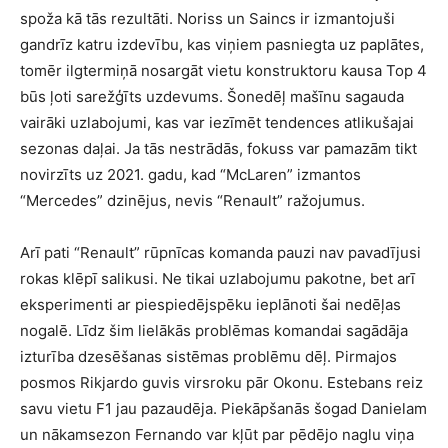
spoža kā tās rezultāti. Noriss un Saincs ir izmantojuši
gandrīz katru izdevību, kas viņiem pasniegta uz paplātes,
tomēr ilgtermiņā nosargāt vietu konstruktoru kausa Top 4
būs ļoti sarežģīts uzdevums. Šonedēļ mašīnu sagauda
vairāki uzlabojumi, kas var iezīmēt tendences atlikušajai
sezonas daļai. Ja tās nestrādās, fokuss var pamazām tikt
novirzīts uz 2021. gadu, kad “McLaren” izmantos
“Mercedes” dzinējus, nevis “Renault” ražojumus.
Arī pati “Renault” rūpnīcas komanda pauzi nav pavadījusi
rokas klēpī salikusi. Ne tikai uzlabojumu pakotne, bet arī
eksperimenti ar piespiedējspēku ieplānoti šai nedēļas
nogalē. Līdz šim lielākās problēmas komandai sagādāja
izturība dzesēšanas sistēmas problēmu dēļ. Pirmajos
posmos Rikjardo guvis virsroku pār Okonu. Estebans reiz
savu vietu F1 jau pazaudēja. Piekāpšanās šogad Danielam
un nākamsezon Fernando var kļūt par pēdējo naglu viņa