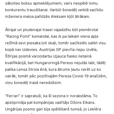
sākoties boksu apmeklējumiem, vairs nespēlē lomu
konkurentu traucēšanai. Varbūt šonedēļ veiktā sacīkšu
inženiera maiņa palīdzēs Aleksam kļūt ātrākam.
Ātrajai un pludenajai trasei vajadzētu būt piemērotai
“Racing Point” komandai, kas ik pa laikam viena apļa
režīmā sevi piesaka ļoti skaļi, tomēr sacīkstēs salikt visu
kopā nav izdevies. Austrijas GP pievīla riepu izvēle,
Štīrijas posmā varoņdarbu izjauca fiasko lietainā
kvalifikācijā, bet Hungaroringā Peress nejutās labi, tādēļ
palika Lensa Strola ēnā, kura ātrums ļautu cerēt uz ko
vairāk, tomēr pēc pozitīvajām Peresa Covid-19 analīzēm,
viņu šonedēļ trasē neredzēsim.
“Ferrari” ir sapratuši, ka šī sezona ir norakstāma. To
apstiprināja pat kompānijas vadītājs Džons Elkans.
Ungārijas posms gan bija spēlēšanš tumsā, jo Leklēra