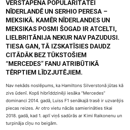
VERSTAPENA POPULARITĀTEI
NĪDERLANDĒ UN SERHIO PERESA –
MEKSIKĀ. KAMĒR NĪDERLANDES UN
MEKSIKAS POSMI ŠOGAD IR ATCELTI,
LIELBRITĀNIJA NEKUR NAV PAZUDUSI.
TIESA GAN, TĀ IZSKATĪSIES DAUDZ
CITĀDĀK BEZ TŪKSTOŠIEM
“MERCEDES” FANU ATRIBŪTIKĀ
TĒRPTIEM LĪDZJUTĒJIEM.
Nav nekāds noslēpums, ka Hamiltons Silverstonā jūtas kā
zivs ūdenī. Kopš hibrīddzinēji iesāka “Mercedes”
dominanci 2014. gadā, Luiss F1 senākajā trasē ir uzvarējis
piecas reizes. Ar otro vietu nācās samierināties tikai
2018. gadā, kad 1. aplī viņš sadūrās ar Kimi Raikonenu un
turpināja cīņu no beigām.