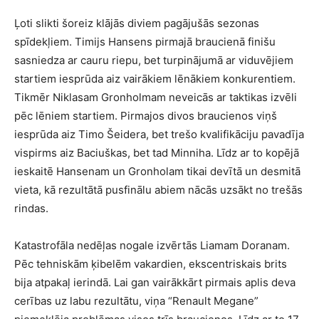
Ļoti slikti šoreiz klājās diviem pagājušās sezonas
spīdekļiem. Timijs Hansens pirmajā braucienā finišu
sasniedza ar cauru riepu, bet turpinājumā ar viduvējiem
startiem iesprūda aiz vairākiem lēnākiem konkurentiem.
Tikmēr Niklasam Gronholmam neveicās ar taktikas izvēli
pēc lēniem startiem. Pirmajos divos braucienos viņš
iesprūda aiz Timo Šeidera, bet trešo kvalifikāciju pavadīja
vispirms aiz Baciuškas, bet tad Minniha. Līdz ar to kopējā
ieskaitē Hansenam un Gronholam tikai devītā un desmitā
vieta, kā rezultātā pusfinālu abiem nācās uzsākt no trešās
rindas.
Katastrofāla nedēļas nogale izvērtās Liamam Doranam.
Pēc tehniskām ķibelēm vakardien, ekscentriskais brits
bija atpakaļ ierindā. Lai gan vairākkārt pirmais aplis deva
cerības uz labu rezultātu, viņa “Renault Megane”