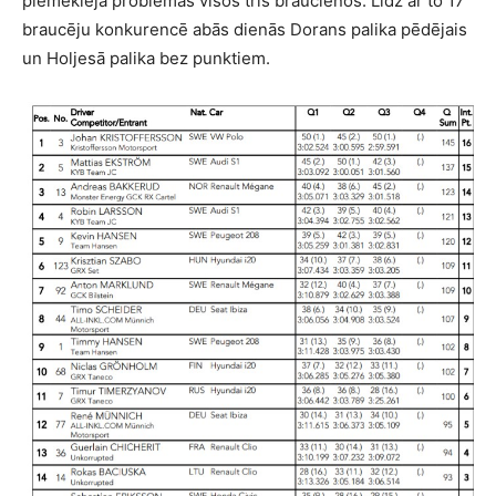
piemeklēja problēmas visos trīs braucienos. Līdz ar to 17
braucēju konkurencē abās dienās Dorans palika pēdējais
un Holjesā palika bez punktiem.