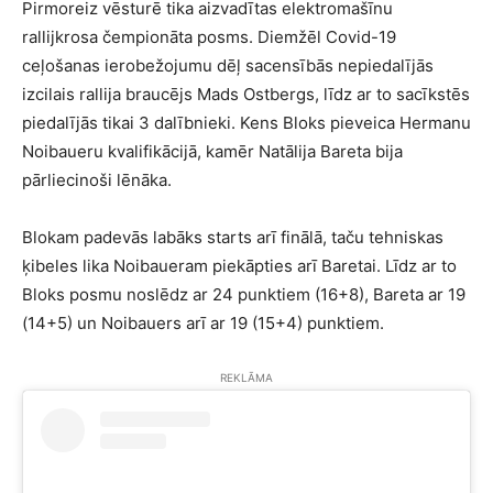
Pirmoreiz vēsturē tika aizvadītas elektromašīnu
rallijkrosa čempionāta posms. Diemžēl Covid-19
ceļošanas ierobežojumu dēļ sacensībās nepiedalījās
izcilais rallija braucējs Mads Ostbergs, līdz ar to sacīkstēs
piedalījās tikai 3 dalībnieki. Kens Bloks pieveica Hermanu
Noibaueru kvalifikācijā, kamēr Natālija Bareta bija
pārliecinoši lēnāka.
Blokam padevās labāks starts arī finālā, taču tehniskas
ķibeles lika Noibaueram piekāpties arī Baretai. Līdz ar to
Bloks posmu noslēdz ar 24 punktiem (16+8), Bareta ar 19
(14+5) un Noibauers arī ar 19 (15+4) punktiem.
REKLĀMA