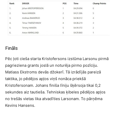
Fināls
Pēc ļoti cieša starta Kristofersons izstūma Larsonu pirmā
pagrieziena grants joslā un noturēja pirmo pozīciju.
Matiass Ekstroms devās džokerī. Tā izrādījās pareizā
taktika, jo pēdējos apļos viņš nonāca priekšā
Kristofersonam. Johans finiša līniju šķērsoja tikai 0,2
sekundes aiz tautieša. Tehniskas ķibeles pēdējos apļos
no trešās vietas lika atvadīties Larsonam. To pārņēma
Kevins Hansens.