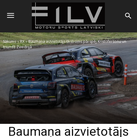
Sākums
RX
Baumaņa aizvietotājs Ekstroms pārspēj Kristofersonu un
triumfē Zviedrijā
Baumaņa aizvietotājs