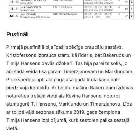
Pusfināli
Pirmajā pusfinālā bija īpaši spēcīgs braucēju sastāvs.
Kristofersons izbrauca startu kā līderis, bet Bakeruds un
Timijs Hansens devās džokerī. Tas bija pareizs solis, jo
abi šādā veidā tika garām Timerzjanovam un Marklundam.
Priekšpēdējā aplī abi pagājušā gada titula kandidāti
piedzīvoja kontaktu. Ar bojātu mašīnu Bakerudam izdevās
noturēties trešajā vietā aiz Kevina Hansena, noturot
aizmugurē T. Hansenu, Marklundu un Timerzjanovu. Līdz
ar to ļoti vājš sezonas sākums 2019. gada čempiona
Timija Hansena izpildījumā, kurš sestdien palika sestajā
vietā.