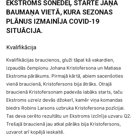
EKSTROMS ŠONEDĒĻ STARTĒ JĀŅA
BAUMAŅA VIETĀ, KURA SEZONAS
PLĀNUS IZMAINĪJA COVID-19
SITUĀCIJA.
Kvalifikācija
Kvalifikācijas braucienos, gluži tāpat kā vakardien,
izpaudās čempionu Johana Kristofersona un Matiasa
Ekstroma pārākums. Pirmajā kārtā, abiem sacenšoties
vienā braucienā, Kristofersons bija ātrāks. Otrajā
braucienā Kristofersonam padevās labāks starts, taču
Ekstroms uzreiz devās džokerī, kamēr viņa komandas
biedrs Robins Larsons uzbruka Kristofersona pozīcijai.
Tas deva cerēto rezultātu un Ekstroms izcīnīja uzvaru Q2.
Trešajā braucienā jau atkal pārāks bija Kristofersons,
uzvarot arī kopējā ieskaitē.