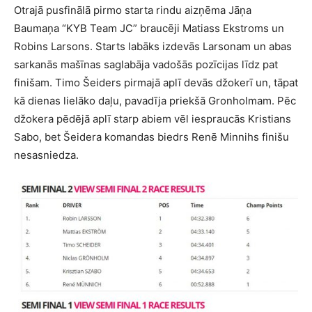
Otrajā pusfinālā pirmo starta rindu aizņēma Jāņa
Baumaņa “KYB Team JC” braucēji Matiass Ekstroms un
Robins Larsons. Starts labāks izdevās Larsonam un abas
sarkanās mašīnas saglabāja vadošās pozīcijas līdz pat
finišam. Timo Šeiders pirmajā aplī devās džokerī un, tāpat
kā dienas lielāko daļu, pavadīja priekšā Gronholmam. Pēc
džokera pēdējā aplī starp abiem vēl iespraucās Kristians
Sabo, bet Šeidera komandas biedrs Renē Minnihs finišu
nesasniedza.