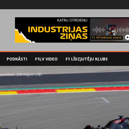
PODKĀSTI
F1LV VIDEO
F1 LĪDZJUTĒJU KLUBS
rentiem 200 miljoni USD