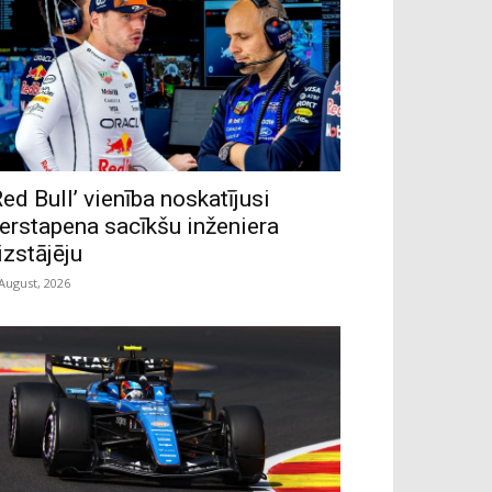
Red Bull’ vienība noskatījusi
erstapena sacīkšu inženiera
izstājēju
 August, 2026