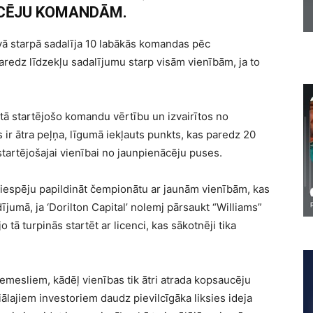
CĒJU KOMANDĀM.
ā starpā sadalīja 10 labākās komandas pēc
aredz līdzekļu sadalījumu starp visām vienībām, ja to
ātā startējošo komandu vērtību un izvairītos no
s ir ātra peļņa, līgumā iekļauts punkts, kas paredz 20
artējošajai vienībai no jaunpienācēju puses.
z iespēju papildināt čempionātu ar jaunām vienībām, kas
umā, ja ‘Dorilton Capital’ nolemj pārsaukt “Williams”
ā turpinās startēt ar licenci, kas sākotnēji tika
 iemesliem, kādēļ vienības tik ātri atrada kopsaucēju
ālajiem investoriem daudz pievilcīgāka liksies ideja