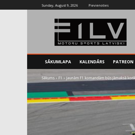
Sunday, August 9, 2026
Pievienoties
SĀKUMLAPA
KALENDĀRS
PATREON
Sākums
F1
Jaunām F1 komandām būs jāmaksā konku