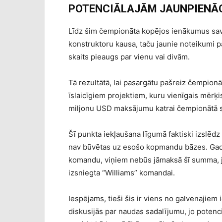
POTENCIĀLAJĀM JAUNPIENĀ
Līdz šim čempionāta kopējos ienākumus sav
konstruktoru kausa, taču jaunie noteikumi p
skaits pieaugs par vienu vai divām.
Tā rezultātā, lai pasargātu pašreiz čempion
īslaicīgiem projektiem, kuru vienīgais mērķi
miljonu USD maksājumu katrai čempionātā st
Šī punkta iekļaušana līgumā faktiski izslēd
nav būvētas uz esošo kopmandu bāzes. Gadīj
komandu, viņiem nebūs jāmaksā šī summa, jo t
izsniegta “Williams” komandai.
Iespējams, tieši šis ir viens no galvenajiem
diskusijās par naudas sadalījumu, jo potenci