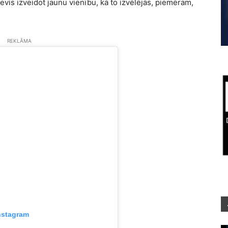
is izveidot jaunu vienību, kā to izvēlējās, piemēram,
REKLĀMA
nstagram