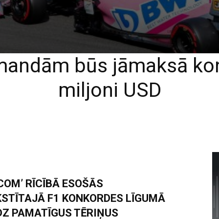
andām būs jāmaksā ko
miljoni USD
COM’ RĪCĪBĀ ESOŠĀS
KSTĪTAJĀ F1 KONKORDES LĪGUMĀ
DZ PAMATĪGUS TĒRIŅUS