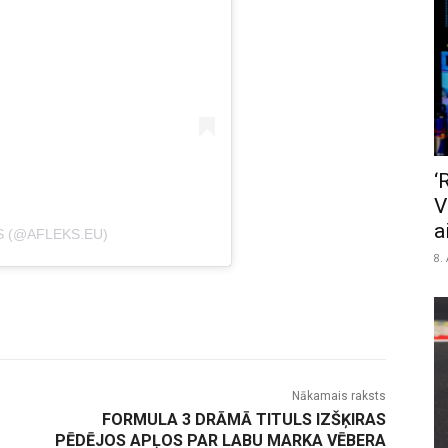
‘
V
a
S (@AFLEKS.EU)
8.
Nākamais raksts
FORMULA 3 DRĀMĀ TITULS IZŠĶIRAS
PĒDĒJOS APĻOS PAR LABU MARKA VĒBERA