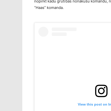
nopirkt kādu grūtībās nonākušu komandu, nev
“Haas” komanda.
View this post on I