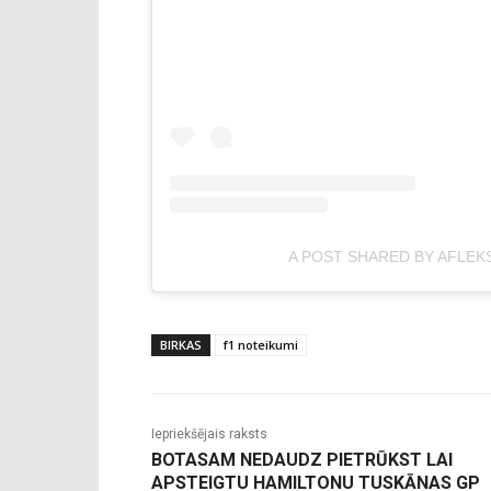
A POST SHARED BY AFLEK
BIRKAS
f1 noteikumi
Iepriekšējais raksts
BOTASAM NEDAUDZ PIETRŪKST LAI
APSTEIGTU HAMILTONU TUSKĀNAS GP