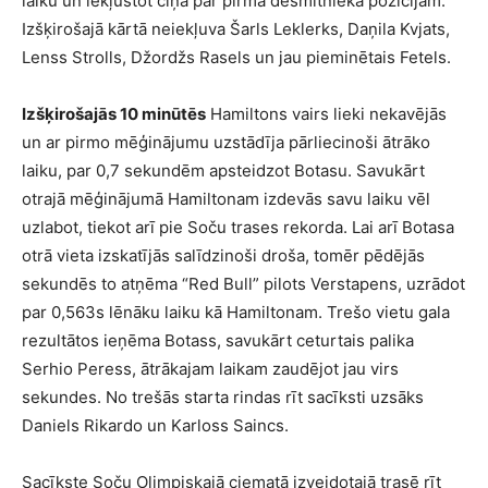
laiku un iekļūstot cīņā par pirmā desmitnieka pozīcijām.
Izšķirošajā kārtā neiekļuva Šarls Leklerks, Daņila Kvjats,
Lenss Strolls, Džordžs Rasels un jau pieminētais Fetels.
Izšķirošajās 10 minūtēs
Hamiltons vairs lieki nekavējās
un ar pirmo mēģinājumu uzstādīja pārliecinoši ātrāko
laiku, par 0,7 sekundēm apsteidzot Botasu. Savukārt
otrajā mēģinājumā Hamiltonam izdevās savu laiku vēl
uzlabot, tiekot arī pie Soču trases rekorda. Lai arī Botasa
otrā vieta izskatījās salīdzinoši droša, tomēr pēdējās
sekundēs to atņēma “Red Bull” pilots Verstapens, uzrādot
par 0,563s lēnāku laiku kā Hamiltonam. Trešo vietu gala
rezultātos ieņēma Botass, savukārt ceturtais palika
Serhio Peress, ātrākajam laikam zaudējot jau virs
sekundes. No trešās starta rindas rīt sacīksti uzsāks
Daniels Rikardo un Karloss Saincs.
Sacīkste Soču Olimpiskajā ciematā izveidotajā trasē rīt