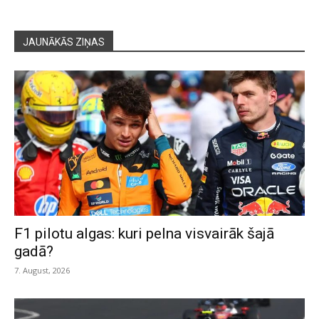
JAUNĀKĀS ZIŅAS
F1 pilotu algas: kuri pelna visvairāk šajā
gadā?
7. August, 2026