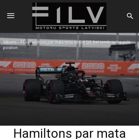
Sākums
F1
Hamiltons par mata tiesu iekļūst Q3, bet tomēr izcīna pole
position
Hamiltons par mata