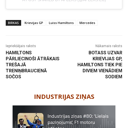
BIRKAS
Krievijas GP
Luiss Hamiltons
Mercedes
Iepriekšējais raksts
Nākamais raksts
HAMILTONS
BOTASS UZVAR
PĀRLIECINOŠI ĀTRĀKAIS
KRIEVIJAS GP,
TREŠAJĀ
HAMILTONS TIEK PIE
TRENIŅBRAUCIENĀ
DIVIEM VIENĀDIEM
SOČOS
SODIEM
-
INDUSTRIJAS ZIŅAS