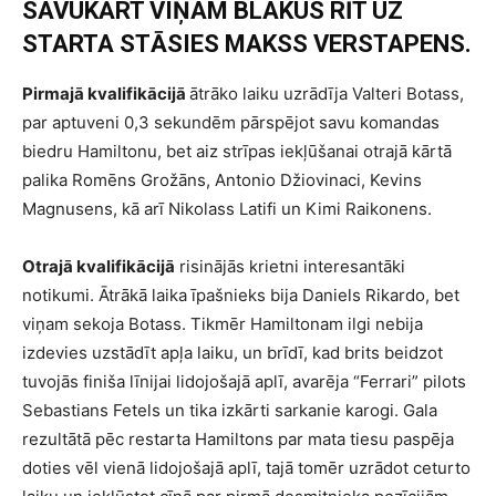
SAVUKĀRT VIŅAM BLAKUS RĪT UZ
STARTA STĀSIES MAKSS VERSTAPENS.
Pirmajā kvalifikācijā
ātrāko laiku uzrādīja Valteri Botass,
par aptuveni 0,3 sekundēm pārspējot savu komandas
biedru Hamiltonu, bet aiz strīpas iekļūšanai otrajā kārtā
palika Romēns Grožāns, Antonio Džiovinaci, Kevins
Magnusens, kā arī Nikolass Latifi un Kimi Raikonens.
Otrajā kvalifikācijā
risinājās krietni interesantāki
notikumi. Ātrākā laika īpašnieks bija Daniels Rikardo, bet
viņam sekoja Botass. Tikmēr Hamiltonam ilgi nebija
izdevies uzstādīt apļa laiku, un brīdī, kad brits beidzot
tuvojās finiša līnijai lidojošajā aplī, avarēja “Ferrari” pilots
Sebastians Fetels un tika izkārti sarkanie karogi. Gala
rezultātā pēc restarta Hamiltons par mata tiesu paspēja
doties vēl vienā lidojošajā aplī, tajā tomēr uzrādot ceturto