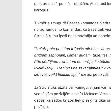
un izbrauca ārpus tās robežām. Atbilstoši i
karogus.
Tikmēr aizmugurē Peresa komandas biedrs L
norādījumus no komandas, ka trasē tiek vicinā
Strols ātrumu īpaši nesamazināja un pabeidza
“
Izcīnīt pole position ir īpašs mirklis – vi
brīžiem sapņojam, kamēr augam, tādēļ tas ir
Pēc pēdējiem treniņiem necerēju, ka būsim t
kvalifikāciju. Treniņos neizskatījāmies tik 
izdevās veikt lielisku apli,
” uzreiz pēc kvalifi
Ja Strols tiks atzīts par vainīgu, viņam var n
vadošajām pozīcijām startēt Maksam Verst
gadās, ka šādos brīžos tiek piešķirts tikai 
pozīciju.