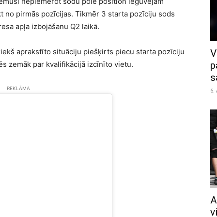
lēmuši nepiemērot sodu pole position ieguvējam
 no pirmās pozīcijas. Tikmēr 3 starta pozīciju sods
sa apļa izbojāšanu Q2 laikā.
ekš aprakstīto situāciju piešķirts piecu starta pozīciju
V
s zemāk par kvalifikācijā izcīnīto vietu.
p
s
REKLĀMA
6.
A
v