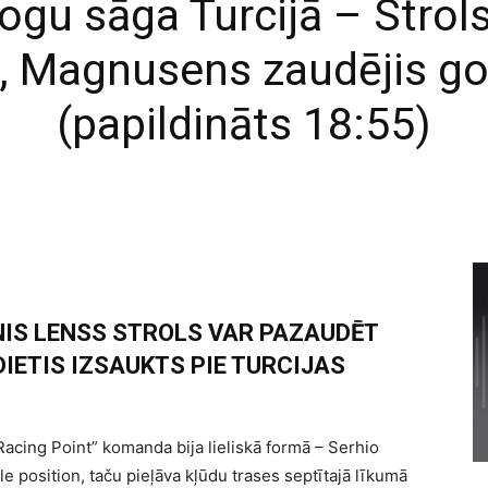
ogu sāga Turcijā – Strols
, Magnusens zaudējis g
(papildināts 18:55)
NIS LENSS STROLS VAR PAZAUDĒT
IETIS IZSAUKTS PIE TURCIJAS
Racing Point” komanda bija lieliskā formā – Serhio
le position, taču pieļāva kļūdu trases septītajā līkumā