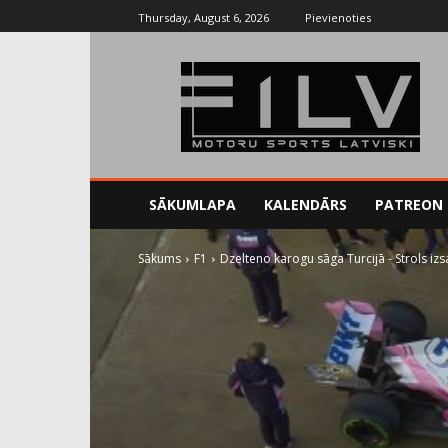
Thursday, August 6, 2026
Pievienoties
SĀKUMLAPA
KALENDĀRS
PATREON
Sākums
F1
Dzelteno karogu sāga Turcijā - Strols iz