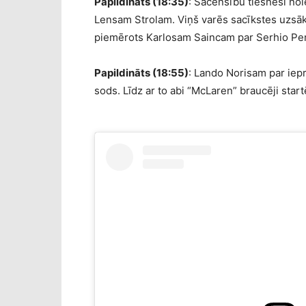
Papildināts (18:35)
: Sacensību tiesneši no
Lensam Strolam. Viņš varēs sacīkstes uzsākt
piemērots Karlosam Saincam par Serhio Pere
Papildināts (18:55)
: Lando Norisam par iepri
sods. Līdz ar to abi “McLaren” braucēji startē