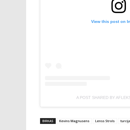
View this post on I
A POST SHARED BY AFLEK
BIRKAS
Kevins Magnusens
Lenss Strols
turcij