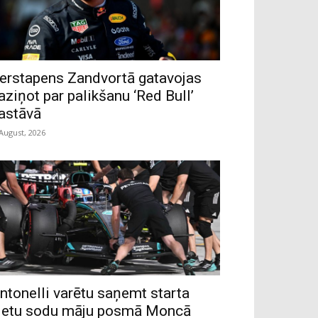
erstapens Zandvortā gatavojas
aziņot par palikšanu ‘Red Bull’
astāvā
 August, 2026
ntonelli varētu saņemt starta
ietu sodu māju posmā Moncā