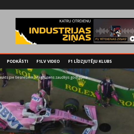
PODKĀSTI
F1LV VIDEO
F1 LĪDZJUTĒJU KLUBS
saukts pie tiesnešiem, Magnusens zaudējis godīguma...