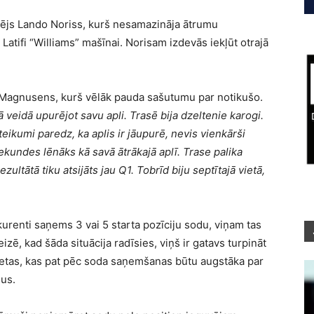
cējs Lando Noriss, kurš nesamazināja ātrumu
Latifi “Williams” mašīnai. Norisam izdevās iekļūt otrajā
s Magnusens, kurš vēlāk pauda sašutumu par notikušo.
veidā upurējot savu apli. Trasē bija dzeltenie karogi.
eikumi paredz, ka aplis ir jāupurē, nevis vienkārši
 sekundes lēnāks kā savā ātrākajā aplī. Trase palika
zultātā tiku atsijāts jau Q1. Tobrīd biju septītajā vietā,
renti saņems 3 vai 5 starta pozīciju sodu, viņam tas
zē, kad šāda situācija radīsies, viņš ir gatavs turpināt
 vietas, kas pat pēc soda saņemšanas būtu augstāka par
mus.