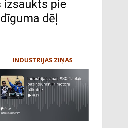
 izsaukts pie
odīguma dēļ
INDUSTRIJAS ZIŅAS