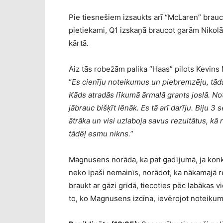
Pie tiesnešiem izsaukts arī “McLaren” brau
pietiekami, Q1 izskaņā braucot garām Nikolā 
kārtā.
Aiz tās robežām palika “Haas” pilots Kevin
“
Es cienīju noteikumus un piebremzēju, tādā 
Kāds atradās līkumā ārmalā grants joslā. Not
jābrauc bišķīt lēnāk. Es tā arī darīju. Biju 3
ātrāka un visi uzlaboja savus rezultātus, kā re
tādēļ esmu nikns.
”
Magnusens norāda, ka pat gadījumā, ja konku
neko īpaši nemainīs, norādot, ka nākamajā rei
braukt ar gāzi grīdā, tiecoties pēc labākas
to, ko Magnusens izcīna, ievērojot noteiku