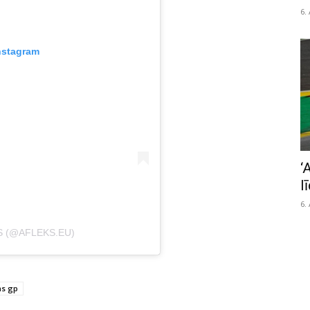
6.
nstagram
‘
l
6.
S (@AFLEKS.EU)
as gp