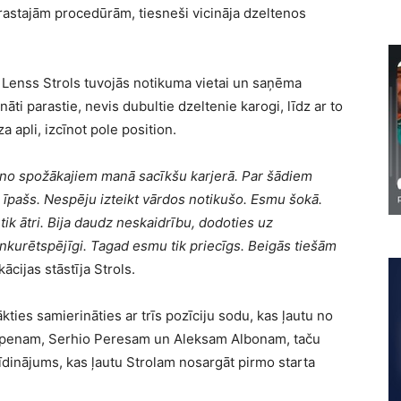
erastajām procedūrām, tiesneši vicināja dzeltenos
enss Strols tuvojās notikuma vietai un saņēma
ti parastie, nevis dubultie dzeltenie karogi, līdz ar to
 apli, izcīnot pole position.
ens no spožākajiem manā sacīkšu karjerā. Par šādiem
 īpašs. Nespēju izteikt vārdos notikušo. Esmu šokā.
ik ātri. Bija daudz neskaidrību, dodoties uz
konkurētspējīgi. Tagad esmu tik priecīgs. Beigās tiešām
kācijas stāstīja Strols.
ākties samierināties ar trīs pozīciju sodu, kas ļautu no
apenam, Serhio Peresam un Aleksam Albonam, taču
brīdinājums, kas ļautu Strolam nosargāt pirmo starta