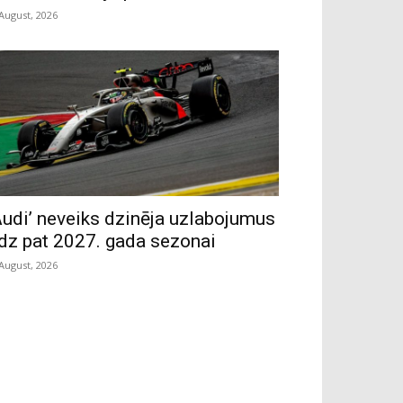
 August, 2026
Audi’ neveiks dzinēja uzlabojumus
īdz pat 2027. gada sezonai
 August, 2026