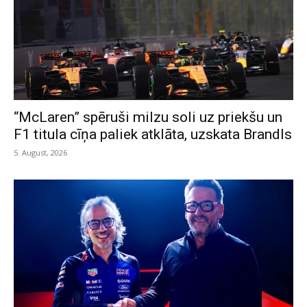
“McLaren” spēruši milzu soli uz priekšu un
F1 titula cīņa paliek atklāta, uzskata Brandls
5. August, 2026