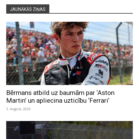
JAUNĀKĀS ZIŅAS
Bērmans atbild uz baumām par ‘Aston
Martin’ un apliecina uzticību ‘Ferrari’
5. August, 2026