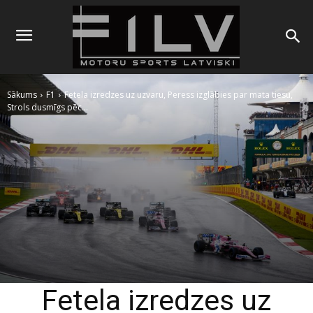
Sākums
F1
Fetela izredzes uz uzvaru, Peress izglābies par mata tiesu,
Strols dusmīgs pēc...
Fetela izredzes uz