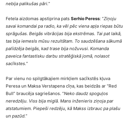
nebija palikušas pāri.
”
Fetela aizdomas apstiprina pats
Serhio Peress
: “
Ziņoju
savai komandai pa radio, ka vēl pēc viena apļa riepas būtu
sprāgušas. Beigās vibrācijas bija ekstrēmas. Tai pat laikā,
tas bija iemesls mūsu rezultātam. To saudzēšana sākumā
palīdzēja beigās, kad trase bija nožuvusi. Komanda
paveica fantastisku darbu stratēģiskā jomā, nolasot
sacīkstes.
”
Par vienu no spilgtākajiem mirkļiem sacīkstēs kļuva
Peresa un Maksa Verstapena cīņa, kas beidzās ar “Red
Bull” braucēja sagriešanos. “
Neko daudz spoguļos
neredzēju. Viss bija miglā. Mans inženieris ziņoja par
atstatumiem. Piepeši redzēju, kā Makss izbrauc pa plašu
un pazūd.
”