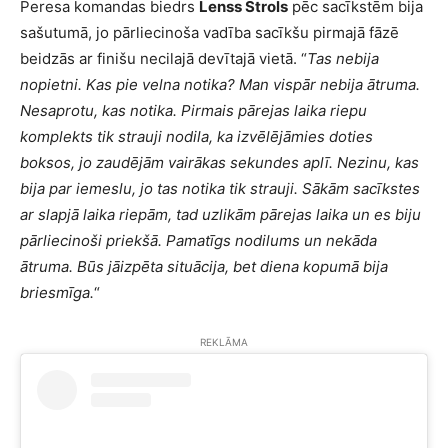
Peresa komandas biedrs
Lenss Strols
pēc sacīkstēm bija
sašutumā, jo pārliecinoša vadība sacīkšu pirmajā fāzē
beidzās ar finišu necilajā devītajā vietā. “
Tas nebija
nopietni. Kas pie velna notika? Man vispār nebija ātruma.
Nesaprotu, kas notika. Pirmais pārejas laika riepu
komplekts tik strauji nodila, ka izvēlējāmies doties
boksos, jo zaudējām vairākas sekundes aplī. Nezinu, kas
bija par iemeslu, jo tas notika tik strauji. Sākām sacīkstes
ar slapjā laika riepām, tad uzlikām pārejas laika un es biju
pārliecinoši priekšā. Pamatīgs nodilums un nekāda
ātruma. Būs jāizpēta situācija, bet diena kopumā bija
briesmīga.
“
REKLĀMA