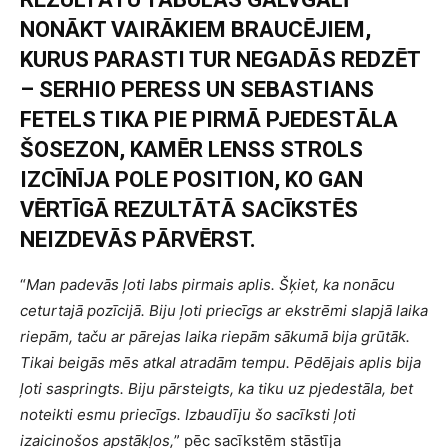
NONĀKT VAIRĀKIEM BRAUCĒJIEM,
KURUS PARASTI TUR NEGADĀS REDZĒT
– SERHIO PERESS UN SEBASTIANS
FETELS TIKA PIE PIRMĀ PJEDESTĀLA
ŠOSEZON, KAMĒR LENSS STROLS
IZCĪNĪJA POLE POSITION, KO GAN
VĒRTĪGĀ REZULTĀTĀ SACĪKSTĒS
NEIZDEVĀS PĀRVĒRST.
“
Man padevās ļoti labs pirmais aplis. Šķiet, ka nonācu
ceturtajā pozīcijā. Biju ļoti priecīgs ar ekstrēmi slapjā laika
riepām, taču ar pārejas laika riepām sākumā bija grūtāk.
Tikai beigās mēs atkal atradām tempu. Pēdējais aplis bija
ļoti saspringts. Biju pārsteigts, ka tiku uz pjedestāla, bet
noteikti esmu priecīgs. Izbaudīju šo sacīksti ļoti
izaicinošos apstākļos,
” pēc sacīkstēm stāstīja