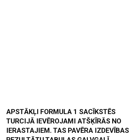
APSTĀKĻI FORMULA 1 SACĪKSTĒS
TURCIJĀ IEVĒROJAMI ATŠĶĪRĀS NO
IERASTAJIEM. TAS PAVĒRA IZDEVĪBAS
REZULTĀTU TABULAS GALVGALĪ