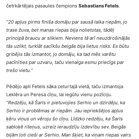
četrkārtējais pasaules čempions
Sebastians Fetels
.
“
20 apļus pirms finiša domāju par sausā laika riepām, jo
trase žuva, bet manas riepas bija nolietotas, tādēļ
principā braucu ar slikiem. Neviens tā arī neuzdrošinājās
tās uzlikt, turklāt sacīkšu beigās bija lietus risks. Es būtu
gribējis tās izmantot, jo domāju, ka tad mēs varētu
pacīnīties par uzvaru, taču vienalga esmu priecīgs par
trešo vietu.
”
Pēdējo apli Fetels sāka ceturtajā vietā, taču izmantoja
Leklēra un Peresa cīņu, lai iegūtu vienu pozīciju.
“
Redzēju, kā Šarls ir pietuvojies Serhio un dzirdēju, ka
Serhio ir problēmas ar riepām. Jau iepriekšējos apļus
ķēru viņus un vēroju šo cīņu. Līdzko redzēju, ka Šarls
sabloķē riteņus, uzreiz ieraudzīju izdevību sev. Beigās
bijām ļoti cieši ar Serhio. Man šķiet, ka viņam riepas vairs