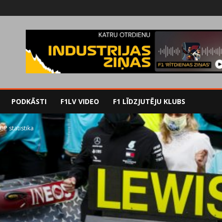
PODKĀSTI
F1LV VIDEO
F1 LĪDZJUTĒJU KLUBS
GP statistika