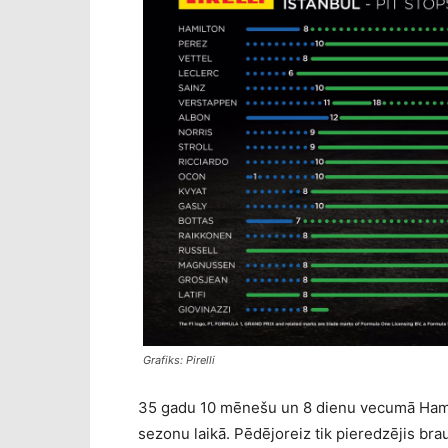
Grafiks: Pirelli
35 gadu 10 mēnešu un 8 dienu vecumā Hami
sezonu laikā. Pēdējoreiz tik pieredzējis bra