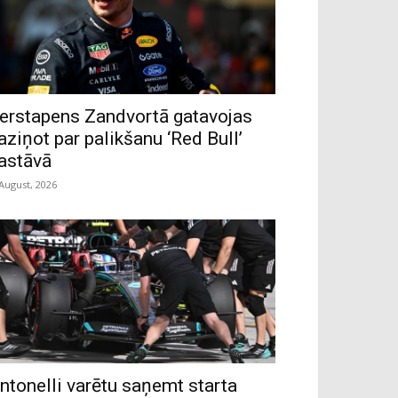
erstapens Zandvortā gatavojas
aziņot par palikšanu ‘Red Bull’
astāvā
 August, 2026
ntonelli varētu saņemt starta