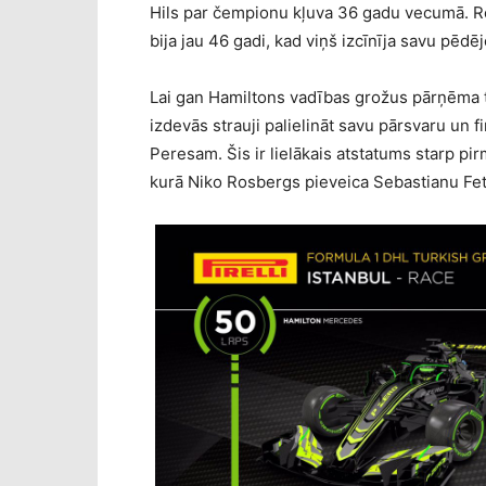
Hils par čempionu kļuva 36 gadu vecumā. Re
bija jau 46 gadi, kad viņš izcīnīja savu pēdēj
Lai gan Hamiltons vadības grožus pārņēma t
izdevās strauji palielināt savu pārsvaru un 
Peresam. Šis ir lielākais atstatums starp pi
kurā Niko Rosbergs pieveica Sebastianu Fe