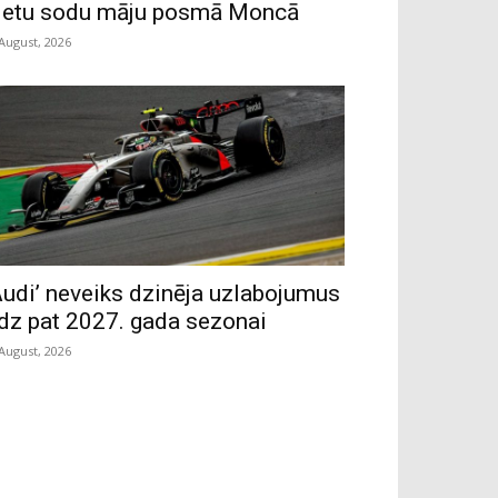
ietu sodu māju posmā Moncā
 August, 2026
Audi’ neveiks dzinēja uzlabojumus
īdz pat 2027. gada sezonai
 August, 2026