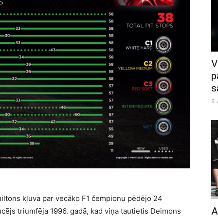
V
p
s
6.
ltons kļuva par vecāko F1 čempionu pēdējo 24
A
ucējs triumfēja 1996. gadā, kad viņa tautietis Deimons