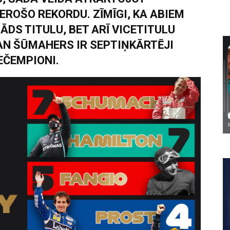
OŠO REKORDU. ZĪMĪGI, KA ABIEM
NĀDS TITULU, BET ARĪ VICETITULU
AN ŠŪMAHERS IR SEPTIŅKĀRTĒJI
EČEMPIONI.