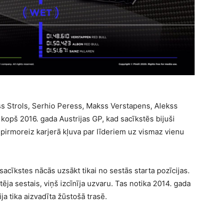
nss Strols, Serhio Peress, Makss Verstapens, Alekss
 kopš 2016. gada Austrijas GP, kad sacīkstēs bijuši
s pirmoreiz karjerā kļuva par līderiem uz vismaz vienu
acīkstes nācās uzsākt tikai no sestās starta pozīcijas.
tēja sestais, viņš izcīnīja uzvaru. Tas notika 2014. gada
cija tika aizvadīta žūstošā trasē.