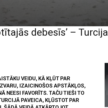
tītajās debesīs’ – Turcija
AISTĀKU VEIDU, KĀ KĻŪT PAR
ZVARU, IZAICINOŠOS APSTĀKĻOS,
 NEESI FAVORĪTS. TAČU TIEŠI TO
TURCIJĀ PAVEICA, KĻŪSTOT PAR
, ŠĀDĀ VEIDĀ ATKĀRTOJOT