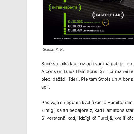
Grafiks: Pirelli
Sacīkšu laikā kaut uz apli vadībā pabija Le
Albons un Luiss Hamiltons. Šī ir pirmā reize
pieci dažādi līderi. Pie tam Strols un Albon
apli.
Pēc vāja snieguma kvalifikācijā Hamiltonam s
Zīmīgi, ka arī pēdējoreiz, kad Hamiltons star
Silverstonā, kad, līdzīgi kā Turcijā, kvalifikā