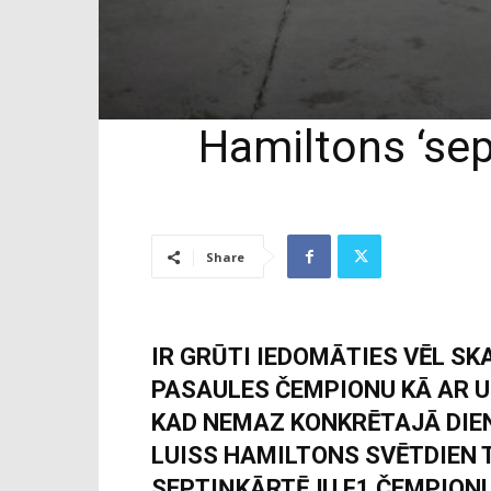
Hamiltons ‘sep
Share
IR GRŪTI IEDOMĀTIES VĒL SK
PASAULES ČEMPIONU KĀ AR U
KAD NEMAZ KONKRĒTAJĀ DIENĀ
LUISS HAMILTONS SVĒTDIEN 
SEPTIŅKĀRTĒJU F1 ČEMPIONU