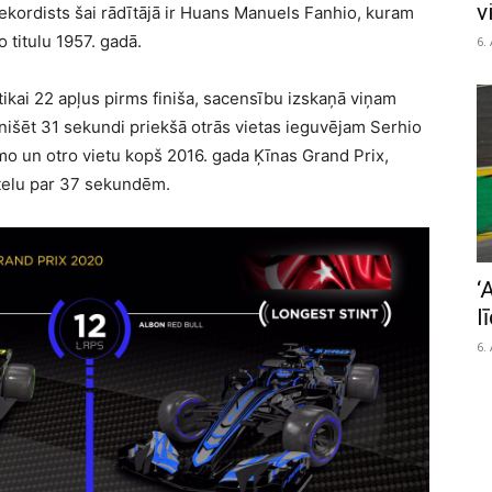
v
kordists šai rādītājā ir Huans Manuels Fanhio, kuram
o titulu 1957. gadā.
6.
ikai 22 apļus pirms finiša, sacensību izskaņā viņam
finišēt 31 sekundi priekšā otrās vietas ieguvējam Serhio
rmo un otro vietu kopš 2016. gada Ķīnas Grand Prix,
telu par 37 sekundēm.
‘
l
6.