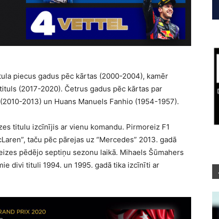
itula piecus gadus pēc kārtas (2000-2004), kamēr
s tituls (2017-2020). Četrus gadus pēc kārtas par
s (2010-2013) un Huans Manuels Fanhio (1954-1957).
zes titulu izcīnījis ar vienu komandu. Pirmoreiz F1
cLaren”, taču pēc pārejas uz “Mercedes” 2013. gadā
 reizes pēdējo septiņu sezonu laikā. Mihaels Šūmahers
mie divi tituli 1994. un 1995. gadā tika izcīnīti ar