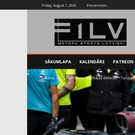
Friday, August 7, 2026
Pievienoties
SĀKUMLAPA
KALENDĀRS
PATREON
Sākums
F1
Hamiltons 'septītajās debesīs' - Turcijas 