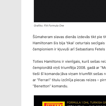
Grafiks: FIA Formula One
Šūmaheram slavas dienās izdevās tikt pie t
Hamiltonam šis bija ‘tikai’ ceturtais secīgai
čempioniem ir kļuvuši arī Sebastians Fetel
Toties Hamiltons ir vienīgais, kurš sešas rei
čempionātā viņš triumfēja 2008. gadā ar “M
tieši šī komanda ļāva viņam triumfēt sešas
ar “Ferrari” titulu izcīnīja piecas reizes – pir
“Benetton” komandu.