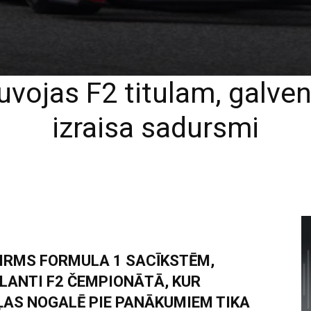
vojas F2 titulam, galve
izraisa sadursmi
PIRMS FORMULA 1 SACĪKSTĒM,
LANTI F2 ČEMPIONĀTĀ, KUR
ĻAS NOGALĒ PIE PANĀKUMIEM TIKA