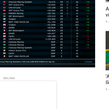
A
v
6.
‘
REKLĀMA
l
6.