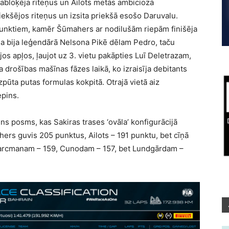
sabloķēja riteņus un Ailots metās ambiciozā
iekšējos riteņus un izsita priekšā esošo Daruvalu.
punktiem, kamēr Šūmahers ar nodilušām riepām finišēja
tāla bija leģendārā Nelsona Pikē dēlam Pedro, taču
jos apļos, ļaujot uz 3. vietu pakāpties Luī Deletrazam,
a drošības mašīnas fāzes laikā, ko izraisīja debitants
ūta putas formulas kokpitā. Otrajā vietā aiz
epins.
ens posms, kas Sakiras trases ‘ovāla’ konfigurācijā
rs guvis 205 punktus, Ailots – 191 punktu, bet cīņā
Švarcmanam – 159, Cunodam – 157, bet Lundgārdam –