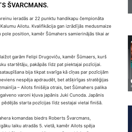
RTS ŠVARCMANS.
reinu ieradās ar 22 punktu handikapu čempionāta
alumu Ailotu. Kvalifikācija gan izrādījās medusmaize
šu pole position, kamēr Šūmahers samierinājās tikai ar
alaižot garām Felipi Drugoviču, kamēr Šūmaers, kurš
sku startētāju, pakāpās līdz pat piektajai pozīcijai.
o sataupīšana bija tikpat svarīga kā cīņas par pozīcijām
neviens nespēja apdraudēt, bet atšķirīgas stratēģijas
zmainīja – Ailots finišēja otrais, bet Šūmahers palika
 galveno varoni kļuva japānis Juki Cunoda. Japānis
 pēdējās starta pozīcijas līdz sestajai vietai finišā.
mahera komandas biedrs Roberts Švarcmans,
āku laiku atradās 5. vietā, kamēr Ailots spēja