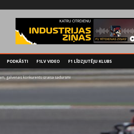
PODKĀSTI
F1LV VIDEO
F1 LĪDZJUTĒJU KLUBS
am, galvenais konkurents izraisa sadursmi