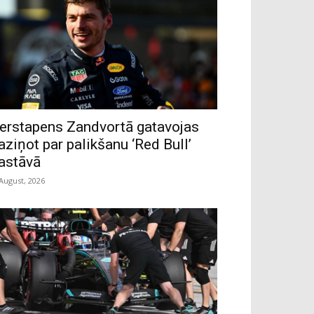
erstapens Zandvortā gatavojas
aziņot par palikšanu ‘Red Bull’
astāvā
 August, 2026