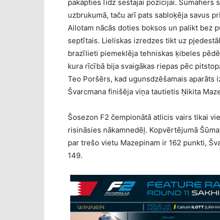
pakāpties līdz sestajai pozīcijai. Šūmahers 
uzbrukumā, taču arī pats sabloķēja savus pr
Ailotam nācās doties boksos un palikt bez 
septītais. Lieliskas izredzes tikt uz pjedes
brazīlieti piemeklēja tehniskas ķibeles pēdē
kura rīcībā bija svaigākas riepas pēc pitstop
Teo Poršērs, kad ugunsdzēšamais aparāts izp
Švarcmana finišēja viņa tautietis Ņikita Maz
Šosezon F2 čempionātā atlicis vairs tikai vi
risināsies nākamnedēļ. Kopvērtējumā Šūmahe
par trešo vietu Mazepinam ir 162 punkti, 
149.