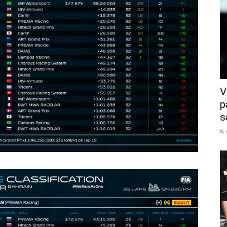
V
p
s
6.