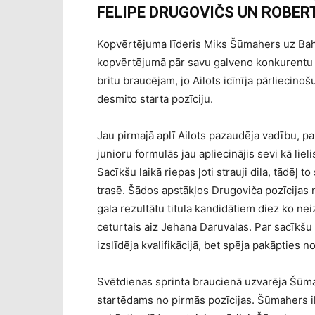
FELIPE DRUGOVIČS UN ROBE
Kopvērtējuma līderis Miks Šūmahers uz Bah
kopvērtējumā pār savu galveno konkurentu K
britu braucējam, jo Ailots icīnīja pārliecino
desmito starta pozīciju.
Jau pirmajā aplī Ailots pazaudēja vadību, p
junioru formulās jau apliecinājis sevi kā lieli
Sacīkšu laikā riepas ļoti strauji dila, tādēļ t
trasē. Šādos apstākļos Drugoviča pozīcijas 
gala rezultātu titula kandidātiem diez ko nei
ceturtais aiz Jehana Daruvalas. Par sacīkšu
izslīdēja kvalifikācijā, bet spēja pakāpties no
Svētdienas sprinta braucienā uzvarēja Šū
startēdams no pirmās pozīcijas. Šūmahers ilg