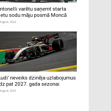
ntonelli varētu saņemt starta
ietu sodu māju posmā Moncā
 August, 2026
Audi’ neveiks dzinēja uzlabojumus
īdz pat 2027. gada sezonai
 August, 2026