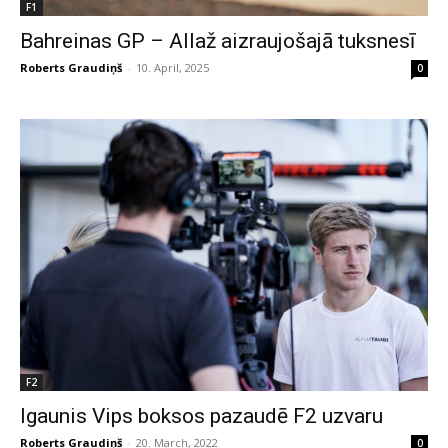
F1
Bahreinas GP – Allaž aizraujošajā tuksnesī
Roberts Graudiņš
-
10. April, 2025
0
F2
Igaunis Vips boksos pazaudē F2 uzvaru
Roberts Graudiņš
-
20. March, 2022
0