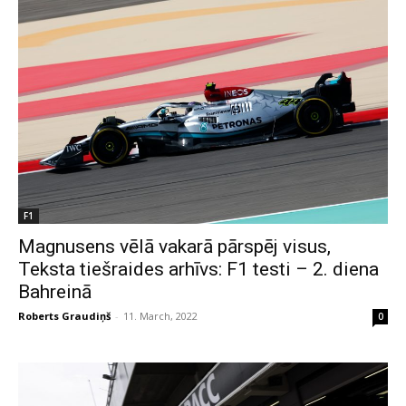
F1
Magnusens vēlā vakarā pārspēj visus,
Teksta tiešraides arhīvs: F1 testi – 2. diena
Bahreinā
Roberts Graudiņš
-
11. March, 2022
0