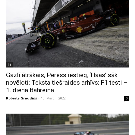
F1
Gazlī ātrākais, Peress iestieg, ‘Haas’ sāk
novēloti; Teksta tiešraides arhīvs: F1 testi –
1. diena Bahreinā
Roberts Graudiņš
-
10. March, 2022
0