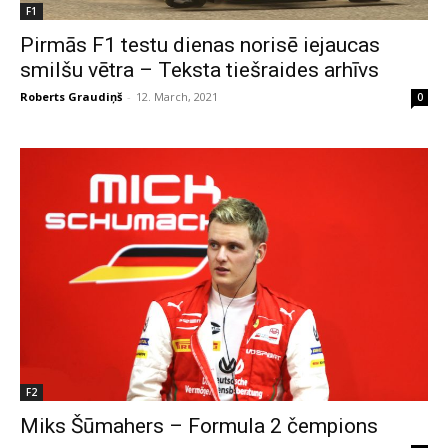
F1
Pirmās F1 testu dienas norisē iejaucas
smilšu vētra – Teksta tiešraides arhīvs
Roberts Graudiņš
-
12. March, 2021
0
F2
Miks Šūmahers – Formula 2 čempions