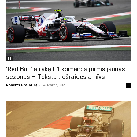
F1
‘Red Bull’ ātrākā F1 komanda pirms jaunās
sezonas – Teksta tiešraides arhīvs
Roberts Graudiņš
-
14. March, 2021
0