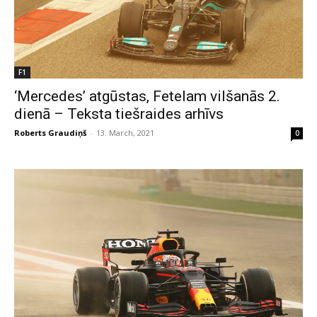
F1
‘Mercedes’ atgūstas, Fetelam vilšanās 2.
dienā – Teksta tiešraides arhīvs
Roberts Graudiņš
-
13. March, 2021
0