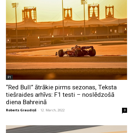
F1
“Red Bull” ātrākie pirms sezonas, Teksta
tiešraides arhīvs: F1 testi – noslēdzošā
diena Bahreinā
Roberts Graudiņš
-
12. March, 2022
0