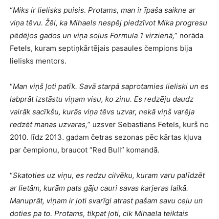
“
Miks ir lielisks puisis. Protams, man ir īpaša saikne ar
viņa tēvu. Žēl, ka Mihaels nespēj piedzīvot Mika progresu
pēdējos gados un viņa soļus Formula 1 virzienā,
” norāda
Fetels, kuram septiņkārtējais pasaules čempions bija
lielisks mentors.
“
Man viņš ļoti patīk. Savā starpā saprotamies lieliski un es
labprāt izstāstu viņam visu, ko zinu. Es redzēju daudz
vairāk sacīkšu, kurās viņa tēvs uzvar, nekā viņš varēja
redzēt manas uzvaras,
” uzsver Sebastians Fetels, kurš no
2010. līdz 2013. gadam četras sezonas pēc kārtas kļuva
par čempionu, braucot “Red Bull” komandā.
“
Skatoties uz viņu, es redzu cilvēku, kuram varu palīdzēt
ar lietām, kurām pats gāju cauri savas karjeras laikā.
Manuprāt, viņam ir ļoti svarīgi atrast pašam savu ceļu un
doties pa to. Protams, tikpat ļoti, cik Mihaela teiktais