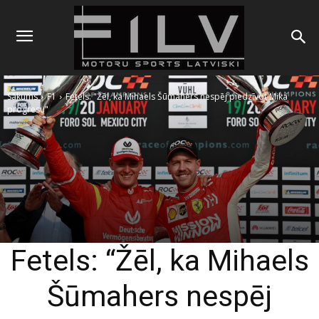
Sākums
F1
Fetels: "Žēl, ka Mihaels Šūmahers nespēj piedzīvot Mika
progresu"
Fetels: “Žēl, ka Mihaels
Šūmahers nespēj