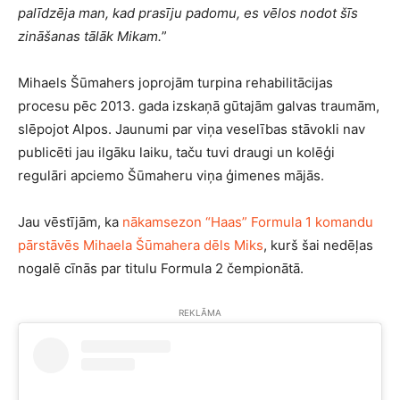
palīdzēja man, kad prasīju padomu, es vēlos nodot šīs
zināšanas tālāk Mikam.
”
Mihaels Šūmahers joprojām turpina rehabilitācijas
procesu pēc 2013. gada izskaņā gūtajām galvas traumām,
slēpojot Alpos. Jaunumi par viņa veselības stāvokli nav
publicēti jau ilgāku laiku, taču tuvi draugi un kolēģi
regulāri apciemo Šūmaheru viņa ģimenes mājās.
Jau vēstījām, ka
nākamsezon “Haas” Formula 1 komandu
pārstāvēs Mihaela Šūmahera dēls Miks
, kurš šai nedēļas
nogalē cīnās par titulu Formula 2 čempionātā.
REKLĀMA