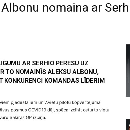
’ Albonu nomaina ar Ser
 LĪGUMU AR SERHIO PERESU UZ
AR TO NOMAINĪS ALEKSU ALBONU,
ĪT KONKURENCI KOMANDAS LĪDERIM
iem pjedestāliem un 7.vietu pilotu kopvērtējumā,
divus posmus COVID19 dēļ, spēca izcīnīt ceturto vietu
varu Sakiras GP izcīņā.