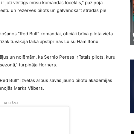
ir ļoti vērtīgs mūsu komandas loceklis,” paziņoja
testu un rezerves pilots un galvenokārt strādās pie
šanos “Red Bull” komandai, oficiāli brīva pilota vieta
īzāk tuvākajā laikā apstiprinās Luisu Hamiltonu.
jus un nolēmām, ka Serhio Peress ir īstais pilots, kuru
ezonā,” turpināja Horners.
“Red Bull” izvēlas ārpus savas jauno pilotu akadēmijas
ienojās Marks Vēbers.
REKLĀMA