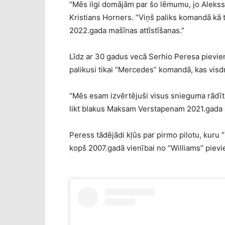
“Mēs ilgi domājām par šo lēmumu, jo Alekss 
Kristians Horners. “Viņš paliks komandā kā 
2022.gada mašīnas attīstīšanas.”
Līdz ar 30 gadus vecā Serhio Peresa pievieno
palikusi tikai “Mercedes” komandā, kas visdr
“Mēs esam izvērtējuši visus snieguma rādītā
likt blakus Maksam Verstapenam 2021.gada s
Peress tādējādi kļūs par pirmo pilotu, kuru 
kopš 2007.gadā vienībai no “Williams” piev