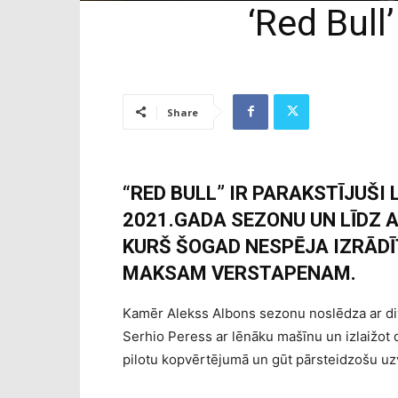
‘Red Bull
Share
“RED BULL” IR PARAKSTĪJUŠI
2021.GADA SEZONU UN LĪDZ 
KURŠ ŠOGAD NESPĒJA IZRĀD
MAKSAM VERSTAPENAM.
Kamēr Alekss Albons sezonu noslēdza ar div
Serhio Peress ar lēnāku mašīnu un izlaižot 
pilotu kopvērtējumā un gūt pārsteidzošu uz