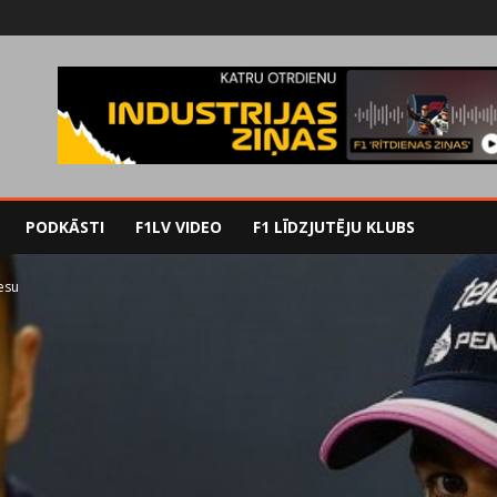
PODKĀSTI
F1LV VIDEO
F1 LĪDZJUTĒJU KLUBS
esu