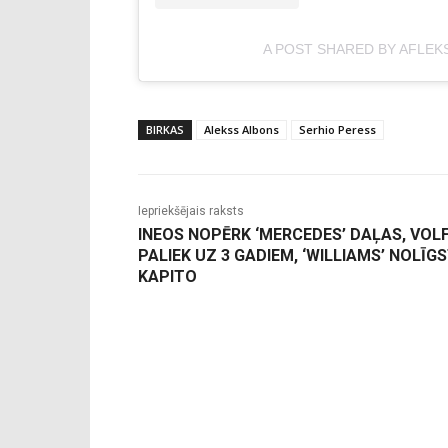
A POST SHARED BY AFLEK
BIRKAS
Alekss Albons
Serhio Peress
Iepriekšējais raksts
INEOS NOPĒRK ‘MERCEDES’ DAĻAS, VOL
PALIEK UZ 3 GADIEM, ‘WILLIAMS’ NOLĪG
KAPITO
-