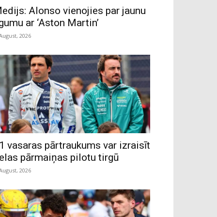
edijs: Alonso vienojies par jaunu
īgumu ar ‘Aston Martin’
 August, 2026
1 vasaras pārtraukums var izraisīt
ielas pārmaiņas pilotu tirgū
 August, 2026