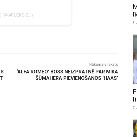
M
l
S (@AFLEKS.EU)
8.
Nākamais raksts
FS
‘ALFA ROMEO’ BOSS NEIZPRATNĒ PAR MIKA
ST
ŠŪMAHERA PIEVIENOŠANOS ‘HAAS’
F
l
7.