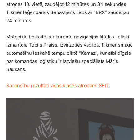
atrodas 10. vietā, zaudējot 12 minūtes un 34 sekundes.
Tikmēr leģendārais Sebastjēns Lēbs ar “BRX” zaudē jau
24 minūtes.
Motociklu ieskaitē konkurentu navigācijas kļūdas lieliski
izmantoja Tobijs Praiss, izvirzoties vadībā. Tikmēr smago
automašīnu ieskaitē tempu diktē “Kamaz”, kur atbildīgais
par komandas loģistiku ir latviešu speciālists Māris
Saukāns.
Sacensību rezultāti visās klasēs atrodami ŠEIT
.