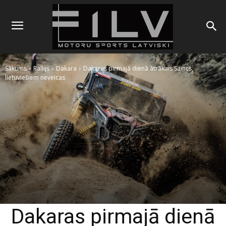
Sākums
Rallijs
Dakara
Dakaras pirmajā dienā ātrākais Saincs,
lietuviešiem neveicas
Dakaras pirmajā dienā