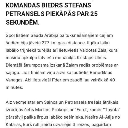
KOMANDAS BIEDRS STEFANS
PETRANSELS PIEKĀPĀS PAR 25
SEKUNDĒM.
Sportistiem Saūda Arābijā pa tuksnešainajiem ceļiem
šodien bija jāveic 277 km gara distance. Ilgāku laiku
labāko trijniekā turējās arī lietuvietis Vaidotas Žala, kura
mašīnu apkalpo latviešu mehāniķis Kristaps Ulmis.
Diemžēl ātrumposma izskaņā Žalam radās problēmas ar
sajūgu. Līdz finišam viņu aizvilka tautietis Benediktas
Vanagas. Abi lietuvieši līderiem zaudē jau vairāk kā 40
minūtes.
Aiz vecmeistariem Sainca un Petransela trešais ātrākais
izrādījās čehs Martins Prokops ar “Ford”, kamēr “Toyota”
pārstāvji palika ārpus labāko sešinieka. Nasīrs Al-Atija no
Kataras, kurš rallijreidā uzvarējis 3 reizes, pagaidām