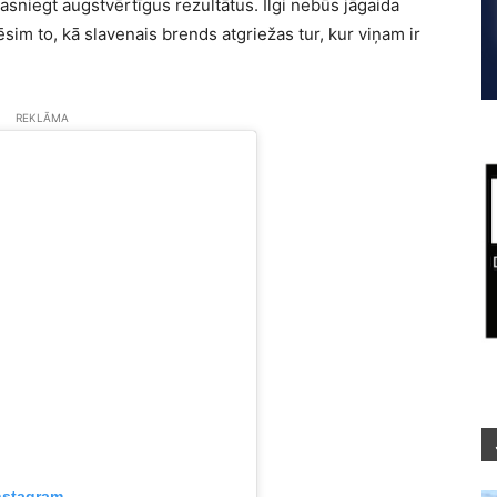
niegt augstvērtīgus rezultātus. Ilgi nebūs jāgaida
im to, kā slavenais brends atgriežas tur, kur viņam ir
REKLĀMA
nstagram