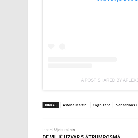
A POST SHARED BY AFLEK
BIRKAS
Astona Martin
Cognizant
Sebastians F
Iepriekšējais raksts
DE VILJĒ UZVAR 5.ĀTRUMPOSMĀ,