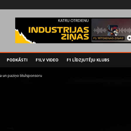
PODKĀSTI
F1LV VIDEO
F1 LĪDZJUTĒJU KLUBS
a un paziņo titulsponsoru