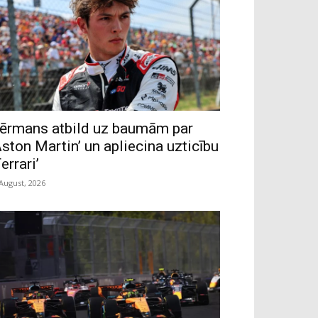
ērmans atbild uz baumām par
Aston Martin’ un apliecina uzticību
Ferrari’
 August, 2026