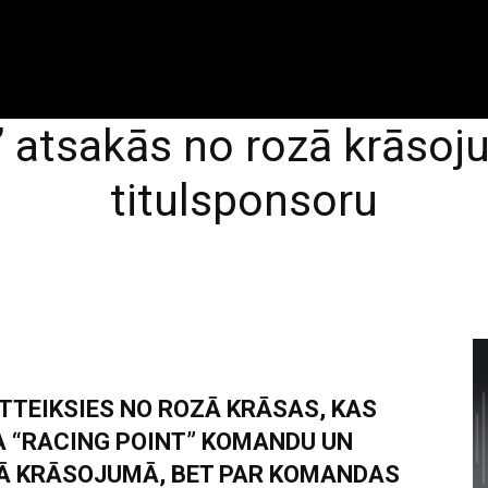
’ atsakās no rozā krāso
titulsponsoru
TEIKSIES NO ROZĀ KRĀSAS, KAS
 “RACING POINT” KOMANDU UN
ĻĀ KRĀSOJUMĀ, BET PAR KOMANDAS