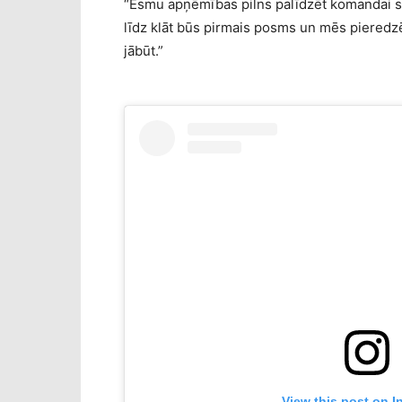
“Esmu apņēmības pilns palīdzēt komandai sas
līdz klāt būs pirmais posms un mēs pieredzēs
jābūt.”
View this post on I