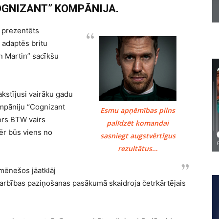
OGNIZANT
” KOMPĀNIJA.
i prezentēts
a adaptēs britu
on Martin” sacīkšu
rakstījusi vairāku gadu
mpāniju “
Cognizant
Esmu apņēmības pilns
sors BTW vairs
palīdzēt komandai
mēr būs viens no
sasniegt augstvērtīgus
rezultātus…
mēnešos jāatklāj
darbības paziņošanas pasākumā skaidroja četrkārtējais