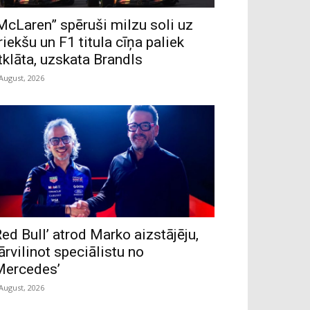
McLaren” spēruši milzu soli uz
riekšu un F1 titula cīņa paliek
tklāta, uzskata Brandls
 August, 2026
Red Bull’ atrod Marko aizstājēju,
ārvilinot speciālistu no
Mercedes’
 August, 2026