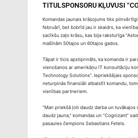
TITULSPONSORU KĻUVUSI “
C
Komandas jaunais krāsojums tiks pilnvērtīg
februārī, bet šobrīd jau ir skaidrs, ka vienīb
sacīkšu zaļo krāsu, kas bija raksturīga “Ast
mašīnām 50tajos un 60tajos gados.
Tāpat ir ticis apstiprināts, ka komanda ir pa
vienošanos ar amerikāņu IT konsultāciju ko
Technology Solutions
”. Iepriekšējais spon
neturpinās finansiāli atbalstīt komandu, to
vienības partneriem.
“Man priekšā ļoti daudz darba un tuvākajos 
daudz jauna,” komandas un “
Cognizant
” sa
pasaules čempions Sebastians Fetels.