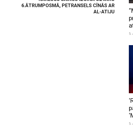
6.ĀTRUMPOSMĀ, PETRANSELS CĪNĀS AR
“
AL-ATIJU
p
a
5.
‘
p
‘
5.