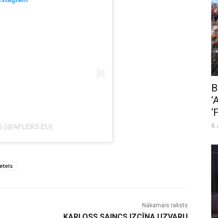
B
‘
‘
5.
S (@AFLEKS.EU)
etels
Nākamais raksts
KARLOSS SAINCS IZCĪNA UZVARU