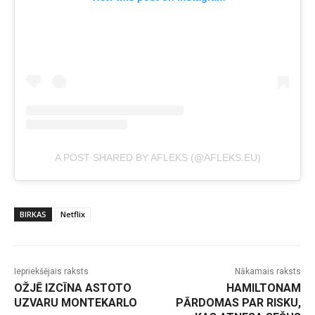
A POST SHARED BY AFLEKS (@AFLEKS.EU)
BIRKAS
Netflix
Iepriekšējais raksts
Nākamais raksts
OŽJĒ IZCĪNA ASTOTO
HAMILTONAM
UZVARU MONTEKARLO
PĀRDOMAS PAR RISKU,