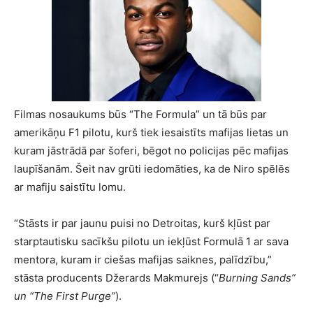
Filmas nosaukums būs “The Formula” un tā būs par
amerikāņu F1 pilotu, kurš tiek iesaistīts mafijas lietas un
kuram jāstrādā par šoferi, bēgot no policijas pēc mafijas
laupīšanām. Šeit nav grūti iedomāties, ka de Niro spēlēs
ar mafiju saistītu lomu.
“Stāsts ir par jaunu puisi no Detroitas, kurš kļūst par
starptautisku sacīkšu pilotu un iekļūst Formulā 1 ar sava
mentora, kuram ir ciešas mafijas saiknes, palīdzību,”
stāsta producents Džerards Makmurejs (“
Burning Sands”
un “The First Purge”
).