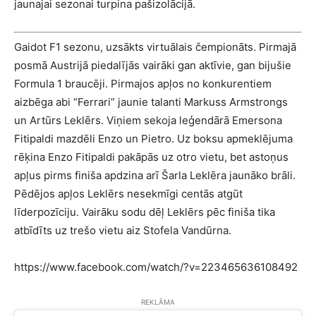
jaunajai sezonai turpina pašizolācijā.
Gaidot F1 sezonu, uzsākts virtuālais čempionāts. Pirmajā
posmā Austrijā piedalījās vairāki gan aktīvie, gan bijušie
Formula 1 braucēji. Pirmajos apļos no konkurentiem
aizbēga abi “Ferrari” jaunie talanti Markuss Armstrongs
un Artūrs Leklērs. Viņiem sekoja leģendārā Emersona
Fitipaldi mazdēli Enzo un Pietro. Uz boksu apmeklējuma
rēķina Enzo Fitipaldi pakāpās uz otro vietu, bet astoņus
apļus pirms finiša apdzina arī Šarla Leklēra jaunāko brāli.
Pēdējos apļos Leklērs nesekmīgi centās atgūt
līderpozīciju. Vairāku sodu dēļ Leklērs pēc finiša tika
atbīdīts uz trešo vietu aiz Stofela Vandūrna.
https://www.facebook.com/watch/?v=223465636108492
REKLĀMA