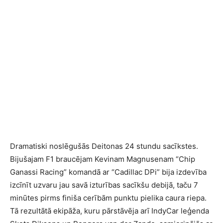
Dramatiski noslēgušās Deitonas 24 stundu sacīkstes.
Bijušajam F1 braucējam Kevinam Magnusenam “Chip
Ganassi Racing” komandā ar “Cadillac DPi” bija izdevība
izcīnīt uzvaru jau savā izturības sacīkšu debijā, taču 7
minūtes pirms finiša cerībām punktu pielika caura riepa.
Tā rezultātā ekipāža, kuru pārstāvēja arī IndyCar leģenda