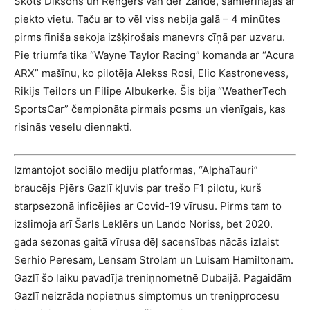
Skots Diksons un Rengers van der Zande, samierinājās ar
piekto vietu. Taču ar to vēl viss nebija galā – 4 minūtes
pirms finiša sekoja izšķirošais manevrs cīņā par uzvaru.
Pie triumfa tika “Wayne Taylor Racing” komanda ar “Acura
ARX” mašīnu, ko pilotēja Alekss Rosi, Elio Kastronevess,
Rikijs Teilors un Filipe Albukerke. Šis bija “WeatherTech
SportsCar” čempionāta pirmais posms un vienīgais, kas
risinās veselu diennakti.
Izmantojot sociālo mediju platformas, “AlphaTauri”
braucējs Pjērs Gazlī kļuvis par trešo F1 pilotu, kurš
starpsezonā inficējies ar Covid-19 vīrusu. Pirms tam to
izslimoja arī Šarls Leklērs un Lando Noriss, bet 2020.
gada sezonas gaitā vīrusa dēļ sacensības nācās izlaist
Serhio Peresam, Lensam Strolam un Luisam Hamiltonam.
Gazlī šo laiku pavadīja treniņnometnē Dubaijā. Pagaidām
Gazlī neizrāda nopietnus simptomus un treniņprocesu