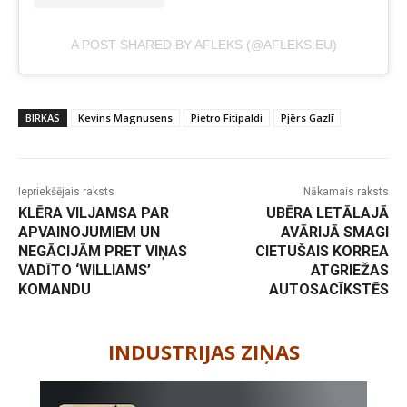
A POST SHARED BY AFLEKS (@AFLEKS.EU)
BIRKAS
Kevins Magnusens
Pietro Fitipaldi
Pjērs Gazlī
Iepriekšējais raksts
Nākamais raksts
KLĒRA VILJAMSA PAR
UBĒRA LETĀLAJĀ
APVAINOJUMIEM UN
AVĀRIJĀ SMAGI
NEGĀCIJĀM PRET VIŅAS
CIETUŠAIS KORREA
VADĪTO ‘WILLIAMS’
ATGRIEŽAS
KOMANDU
AUTOSACĪKSTĒS
-
INDUSTRIJAS ZIŅAS