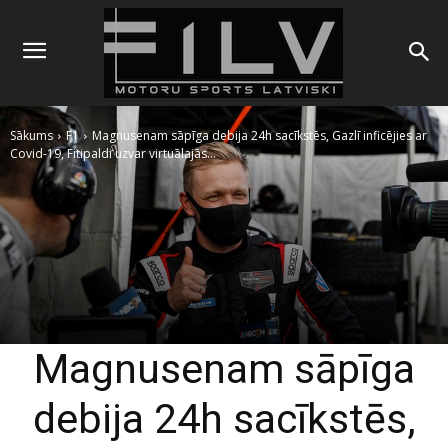
Sākums
F1
Magnusenam sāpīga debija 24h sacīkstēs, Gazlī inficējies ar
Covid-19, Fitipaldi uzvar virtuālajās...
Magnusenam sāpīga
debija 24h sacīkstēs,