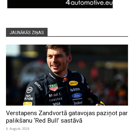
JAUNĀKĀS ZIŅAS
Verstapens Zandvortā gatavojas paziņot par
palikšanu ‘Red Bull’ sastāvā
6. August, 2026