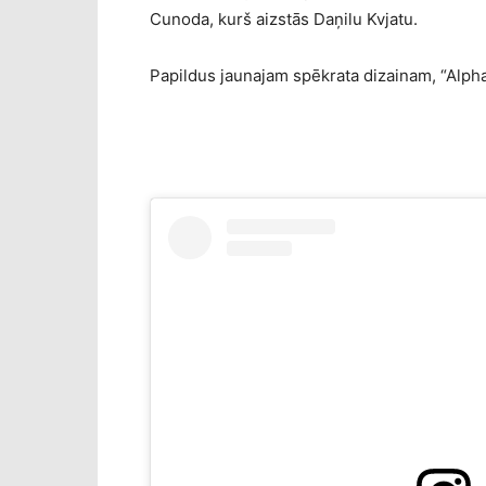
Cunoda, kurš aizstās Daņilu Kvjatu.
Papildus jaunajam spēkrata dizainam, “Alpha T