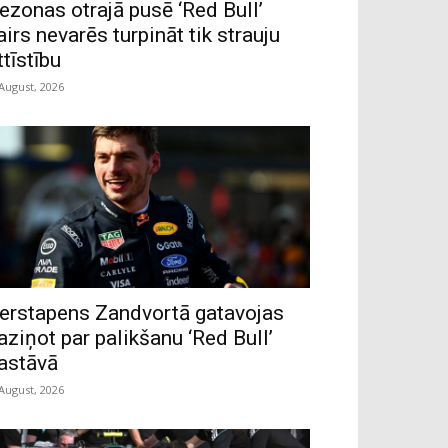
ezonas otrajā pusē ‘Red Bull’
airs nevarēs turpināt tik strauju
ttīstību
 August, 2026
erstapens Zandvortā gatavojas
aziņot par palikšanu ‘Red Bull’
astāvā
 August, 2026