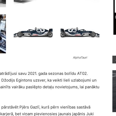
AlphaTauri
 atrādījusi savu 2021. gada sezonas bolīdu AT02.
Džodijs Egintons uzsver, ka veikti lieli uzlabojumi un
ainīts vairāku paslēpto detaļu novietojums, lai panāktu
pārstāvēt Pjērs Gazlī, kurš pērn vienības sastāvā
karjerā, bet viņam pievienosies jaunais japānis Juki