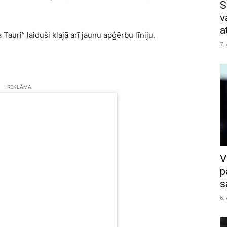
S
v
a
auri” laiduši klajā arī jaunu apģērbu līniju.
7.
REKLĀMA
V
p
s
6.