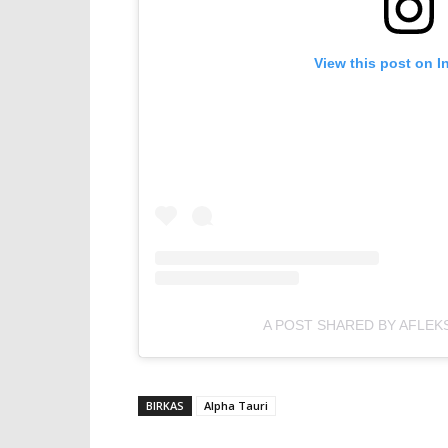
View this post on I
A POST SHARED BY AFLEK
BIRKAS
Alpha Tauri