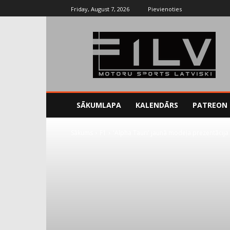
Friday, August 7, 2026
Pievienoties
SĀKUMLAPA
KALENDĀRS
PATREON
Sākums
F1
'Alpha Tauri' jaunā modeļa prezentācija