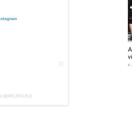
nstagram
A
v
6.
S (@AFLEKS.EU)