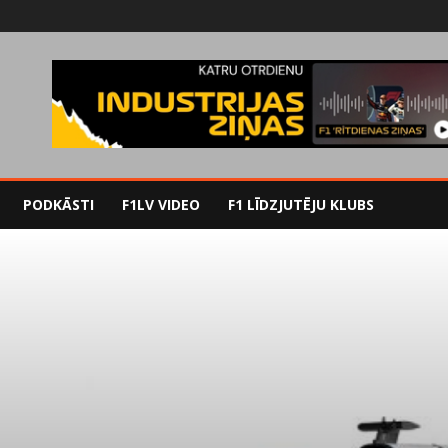
PODKĀSTI
F1LV VIDEO
F1 LĪDZJUTĒJU KLUBS