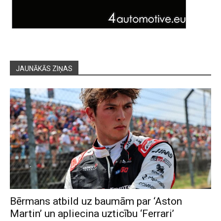
JAUNĀKĀS ZIŅAS
Bērmans atbild uz baumām par ‘Aston
Martin’ un apliecina uzticību ‘Ferrari’