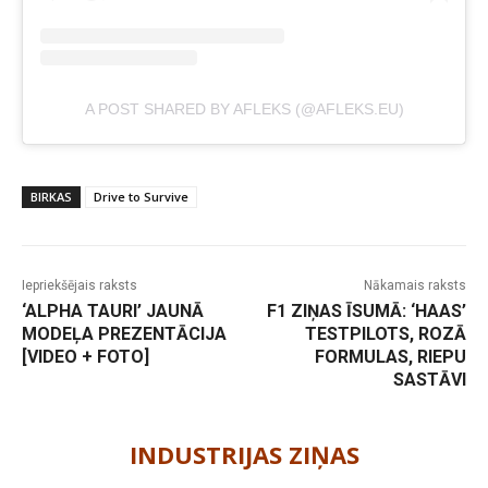
A POST SHARED BY AFLEKS (@AFLEKS.EU)
BIRKAS
Drive to Survive
Iepriekšējais raksts
Nākamais raksts
‘ALPHA TAURI’ JAUNĀ
F1 ZIŅAS ĪSUMĀ: ‘HAAS’
MODEĻA PREZENTĀCIJA
TESTPILOTS, ROZĀ
[VIDEO + FOTO]
FORMULAS, RIEPU
SASTĀVI
-
INDUSTRIJAS ZIŅAS