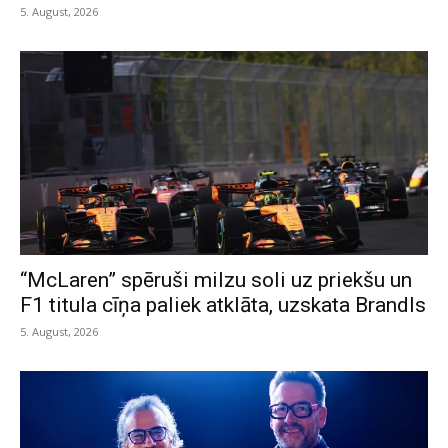
5. August, 2026
“McLaren” spēruši milzu soli uz priekšu un
F1 titula cīņa paliek atklāta, uzskata Brandls
5. August, 2026