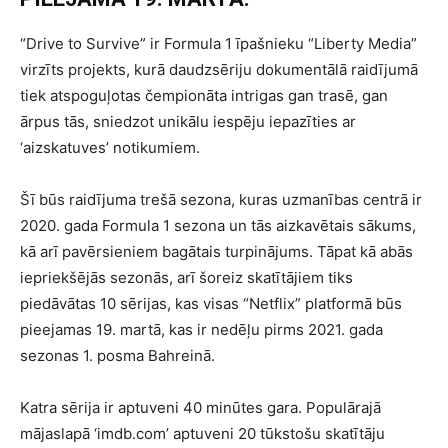
“Drive to Survive” ir Formula 1 īpašnieku “Liberty Media”
virzīts projekts, kurā daudzsēriju dokumentālā raidījumā
tiek atspoguļotas čempionāta intrigas gan trasē, gan
ārpus tās, sniedzot unikālu iespēju iepazīties ar
‘aizskatuves’ notikumiem.
Šī būs raidījuma trešā sezona, kuras uzmanības centrā ir
2020. gada Formula 1 sezona un tās aizkavētais sākums,
kā arī pavērsieniem bagātais turpinājums. Tāpat kā abās
iepriekšējās sezonās, arī šoreiz skatītājiem tiks
piedāvātas 10 sērijas, kas visas “Netflix” platformā būs
pieejamas 19. martā, kas ir nedēļu pirms 2021. gada
sezonas 1. posma Bahreinā.
Katra sērija ir aptuveni 40 minūtes gara. Populārajā
mājaslapā ‘imdb.com’ aptuveni 20 tūkstošu skatītāju