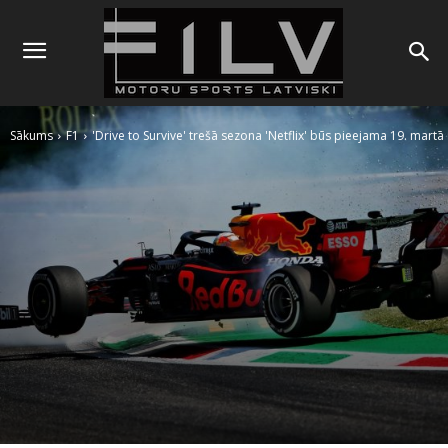
Sākums
F1
'Drive to Survive' trešā sezona 'Netflix' būs pieejama 19. martā