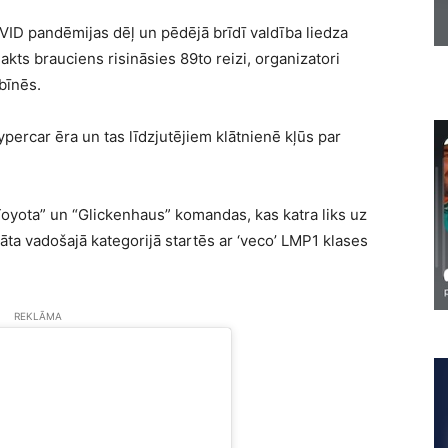
VID pandēmijas dēļ un pēdējā brīdī valdība liedza
akts brauciens risināsies 89to reizi, organizatori
ibīnēs.
percar ēra un tas līdzjutējiem klātnienē kļūs par
oyota” un “Glickenhaus” komandas, kas katra liks uz
ta vadošajā kategorijā startēs ar ‘veco’ LMP1 klases
REKLĀMA