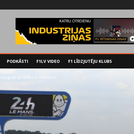
PODKĀSTI
F1LV VIDEO
F1 LĪDZJUTĒJU KLUBS
z augustu ar cerību uz skatītājiem