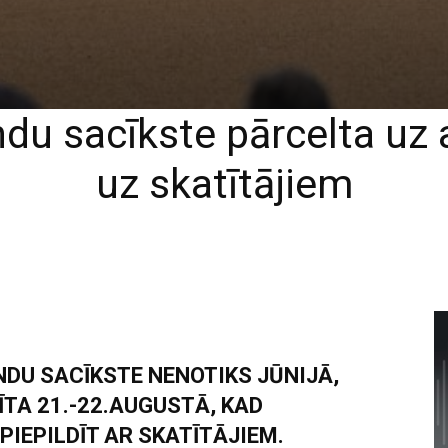
u sacīkste pārcelta uz 
uz skatītājiem
DU SACĪKSTE NENOTIKS JŪNIJĀ,
ĪTA 21.-22.AUGUSTĀ, KAD
PIEPILDĪT AR SKATĪTĀJIEM.