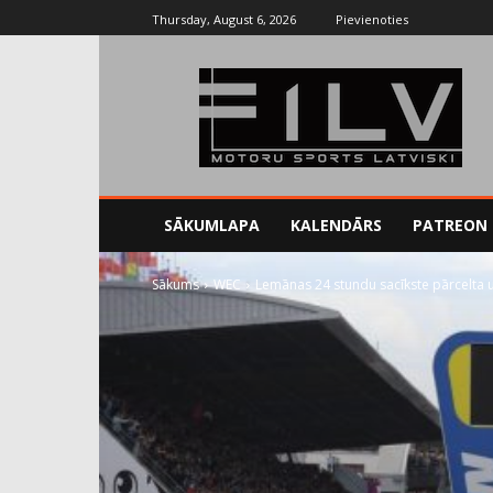
Thursday, August 6, 2026
Pievienoties
SĀKUMLAPA
KALENDĀRS
PATREON
Sākums
WEC
Lemānas 24 stundu sacīkste pārcelta u