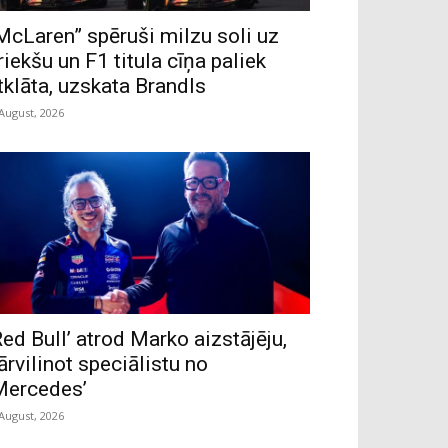
McLaren” spēruši milzu soli uz
riekšu un F1 titula cīņa paliek
tklāta, uzskata Brandls
 August, 2026
Red Bull’ atrod Marko aizstājēju,
ārvilinot speciālistu no
Mercedes’
 August, 2026