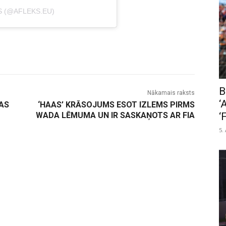
S (@AFLEKS.EU)
B
Nākamais raksts
‘
AS
‘HAAS’ KRĀSOJUMS ESOT IZLEMS PIRMS
‘
WADA LĒMUMA UN IR SASKAŅOTS AR FIA
5.