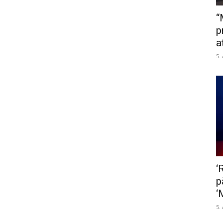
“
p
a
5.
‘
p
‘
5.