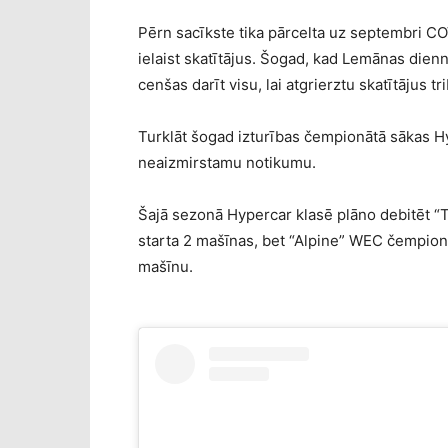
Pērn sacīkste tika pārcelta uz septembri CO
ielaist skatītājus. Šogad, kad Lemānas dienn
cenšas darīt visu, lai atgrierztu skatītājus tr
Turklāt šogad izturības čempionātā sākas Hy
neaizmirstamu notikumu.
Šajā sezonā Hypercar klasē plāno debitēt “T
starta 2 mašīnas, bet “Alpine” WEC čempionā
mašīnu.