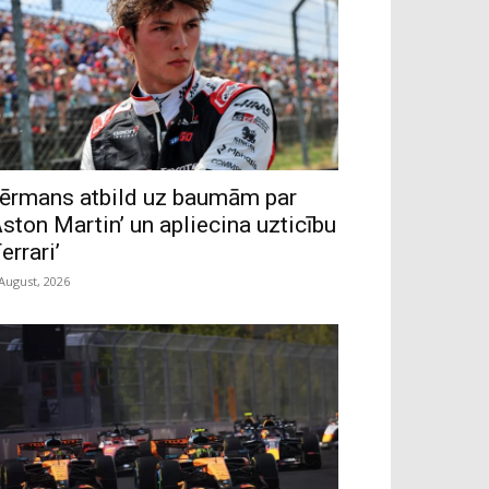
ērmans atbild uz baumām par
Aston Martin’ un apliecina uzticību
Ferrari’
 August, 2026