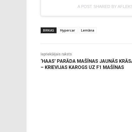
A POST SHARED BY AFLEK
BIRKAS
Hypercar
Lemāna
Iepriekšējais raksts
‘HAAS’ PARĀDA MAŠĪNAS JAUNĀS KRĀS
– KRIEVIJAS KAROGS UZ F1 MAŠĪNAS
-