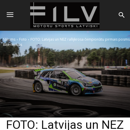
Sākums
Foto
FOTO: Latvijas un NEZ rallijkrosa čempionātu pirmais posms
Biķerniekos
FOTO: Latvijas un NEZ