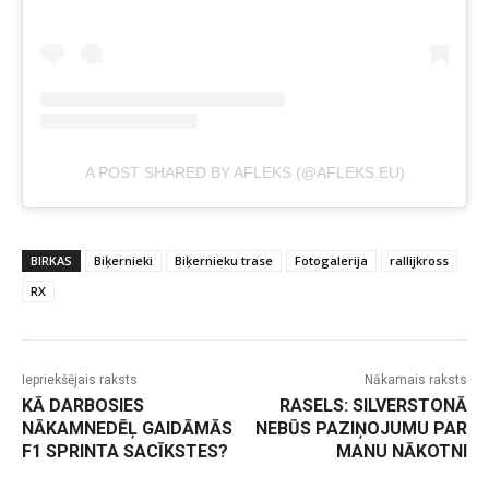
A POST SHARED BY AFLEKS (@AFLEKS.EU)
BIRKAS
Biķernieki
Biķernieku trase
Fotogalerija
rallijkross
RX
Iepriekšējais raksts
Nākamais raksts
KĀ DARBOSIES
RASELS: SILVERSTONĀ
NĀKAMNEDĒĻ GAIDĀMĀS
NEBŪS PAZIŅOJUMU PAR
F1 SPRINTA SACĪKSTES?
MANU NĀKOTNI
-