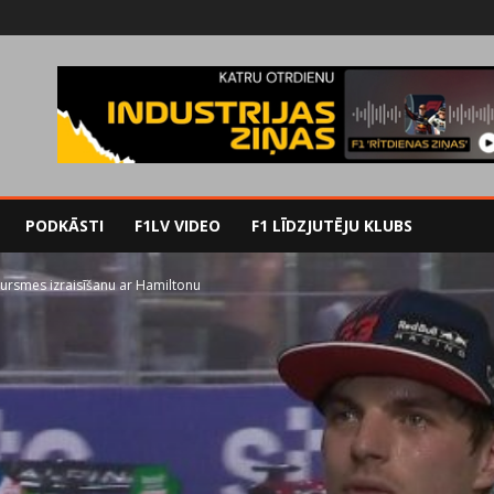
PODKĀSTI
F1LV VIDEO
F1 LĪDZJUTĒJU KLUBS
ursmes izraisīšanu ar Hamiltonu