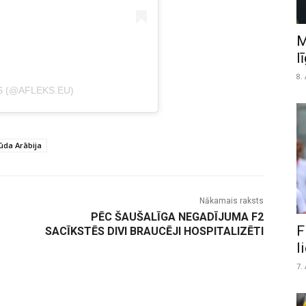
M
l
8.
S (@AFLEKS.EU)
ūda Arābija
Nākamais raksts
PĒC ŠAUŠALĪGA NEGADĪJUMA F2
F
SACĪKSTĒS DIVI BRAUCĒJI HOSPITALIZĒTI
l
7.