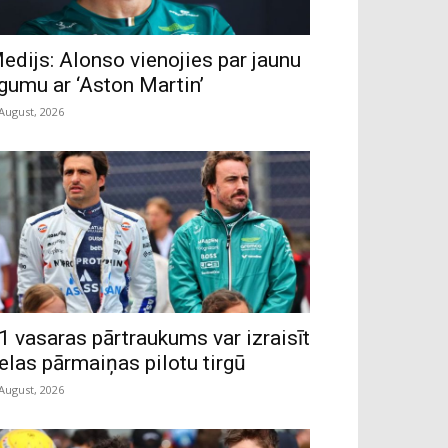
edijs: Alonso vienojies par jaunu
īgumu ar ‘Aston Martin’
 August, 2026
1 vasaras pārtraukums var izraisīt
ielas pārmaiņas pilotu tirgū
 August, 2026