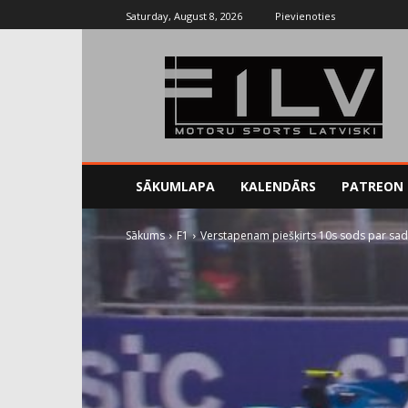
Saturday, August 8, 2026
Pievienoties
SĀKUMLAPA
KALENDĀRS
PATREON
Sākums
F1
Verstapenam piešķirts 10s sods par sad