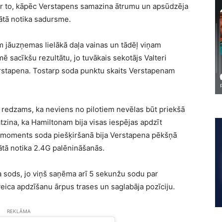
ar to, kāpēc Verstapens samazina ātrumu un apsūdzēja
ātā notika sadursme.
m jāuzņemas lielākā daļa vainas un tādēļ viņam
 sacīkšu rezultātu, jo tuvākais sekotājs Valteri
erstapena. Tostarp soda punktu skaits Verstapenam
i redzams, ka neviens no pilotiem nevēlas būt priekšā
atzina, ka Hamiltonam bija visas iespējas apdzīt
is moments soda piešķiršanā bija Verstapena pēkšņā
ātā notika 2.4G palēnināšanās.
ka sods, jo viņš saņēma arī 5 sekunžu sodu par
veica apdzīšanu ārpus trases un saglabāja pozīciju.
REKLĀMA