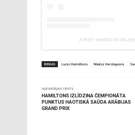
A POST SHARED BY AFLEK
BIRKAS
Luiss Hamiltons
Makss Verstapens
Sa
Iepriekšējais raksts
HAMILTONS IZLĪDZINA ČEMPIONĀTA
PUNKTUS HAOTISKĀ SAŪDA ARĀBIJAS
GRAND PRIX
-