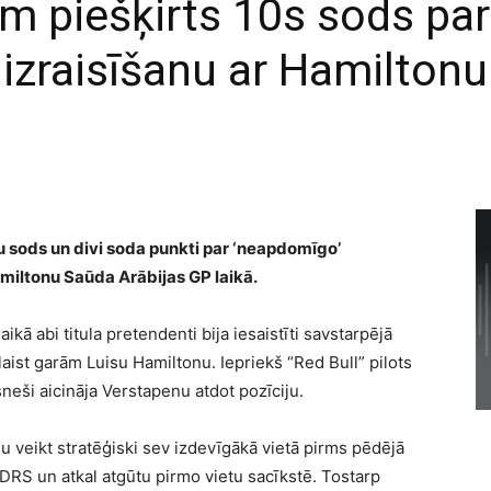
m piešķirts 10s sods pa
izraisīšanu ar Hamiltonu
sods un divi soda punkti par ‘neapdomīgo’
miltonu Saūda Arābijas GP laikā.
ikā abi titula pretendenti bija iesaistīti savstarpējā
ist garām Luisu Hamiltonu. Iepriekš “Red Bull” pilots
esneši aicināja Verstapenu atdot pozīciju.
 veikt stratēģiski sev izdevīgākā vietā pirms pēdējā
u DRS un atkal atgūtu pirmo vietu sacīkstē. Tostarp