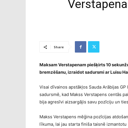
Verstapena
Share
Maksam Verstapenam piešķirts 10 sekunžu 
bremzēšanu, izraidot sadursmi ar Luisu Ha
Visai dīvainos apstākļos Sauda Arābijas GP la
sadursmē, kad Makss Verstapens centās pala
bija agresīvi aizsargājis savu pozīciju un ti
Makss Verstapens mēģina pozīcijas atdošanu
līkuma, lai jau starta finiša taisnē izmantot