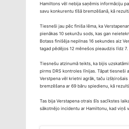
Hamiltons vēl nebija saņēmis informāciju p
savu konkurentu tīšā bremzēšanā, kā rezult
Tiesneši jau pēc finiša lēma, ka Verstapena
pienākas 10 sekunžu sods, kas gan neietekmē
Botass finišēja nepilnas 16 sekundes aiz V
tagad pēdējos 12 mēnešos pieaudzis līdz 7.
Tiesnešu atzinumā teikts, ka bijis uzskatām
pirms DRS kontroles līnijas. Tāpat tiesneši 
Verstpena vēl krietni agrāk, taču izšķiroša
bremzēšana ar 69 bāru spiedienu, kā rezult
Tas bija Verstapena otrais šīs sacīkstes lai
sākotnējo incidentu ar Hamiltonu, kad viņš 