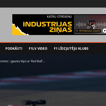
PODKĀSTI
F1LV VIDEO
F1 LĪDZJUTĒJU KLUBS
meo', igaunis Vips ar 'Red Bull'...