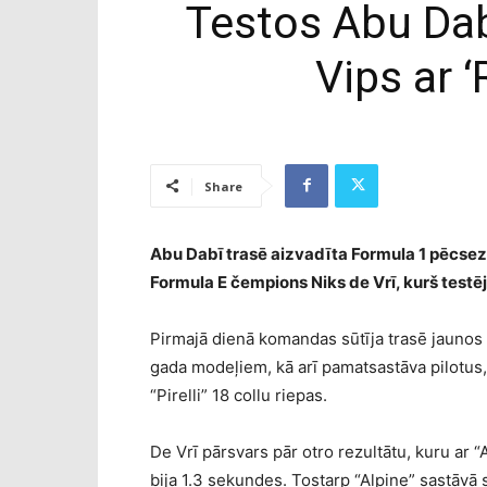
Testos Abu Dab
Vips ar 
Share
Abu Dabī trasē aizvadīta Formula 1 pēcsezo
Formula E čempions Niks de Vrī, kurš testē
Pirmajā dienā komandas sūtīja trasē jaunos p
gada modeļiem, kā arī pamatsastāva pilotus, 
“Pirelli” 18 collu riepas.
De Vrī pārsvars pār otro rezultātu, kuru ar 
bija 1.3 sekundes. Tostarp “Alpine” sastāvā 