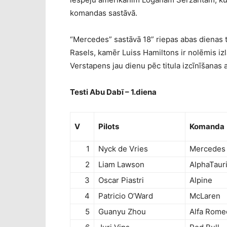
komandas sastāvā.
“Mercedes” sastāvā 18” riepas abas dienas 
Rasels, kamēr Luiss Hamiltons ir nolēmis izl
Verstapens jau dienu pēc titula izcīnīšanas 
Testi Abu Dabī – 1.diena
V
Pilots
Komanda
1
Nyck de Vries
Mercedes
2
Liam Lawson
AlphaTaur
3
Oscar Piastri
Alpine
4
Patricio O’Ward
McLaren
5
Guanyu Zhou
Alfa Rome