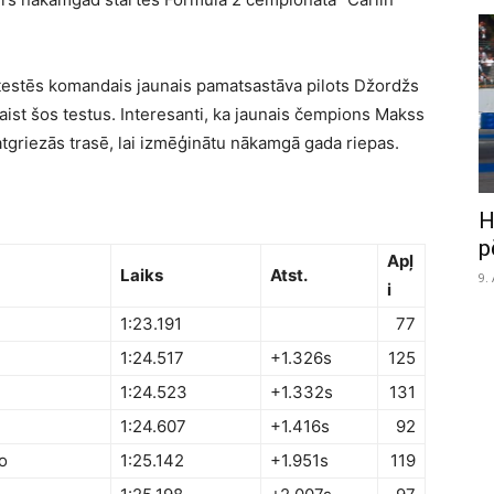
testēs komandais jaunais pamatsastāva pilots Džordžs
aist šos testus. Interesanti, ka jaunais čempions Makss
atgriezās trasē, lai izmēģinātu nākamgā gada riepas.
H
p
Apļ
Laiks
Atst.
9.
i
1:23.191
77
i
1:24.517
+1.326s
125
1:24.523
+1.332s
131
1:24.607
+1.416s
92
o
1:25.142
+1.951s
119