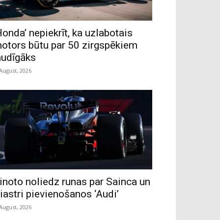
Honda’ nepiekrīt, ka uzlabotais
otors būtu par 50 zirgspēkiem
audīgāks
 August, 2026
inoto noliedz runas par Sainca un
iastri pievienošanos ‘Audi’
 August, 2026