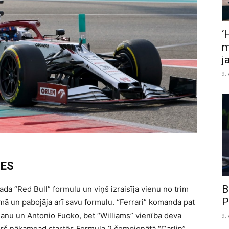
‘
m
j
9.
IES
B
gada “Red Bull” formulu un viņš izraisīja vienu no trim
P
mā un pabojāja arī savu formulu. “Ferrari” komanda pat
anu un Antonio Fuoko, bet “Williams” vienība deva
9.
rš nākamgad startēs Formula 2 čempionātā “Carlin”