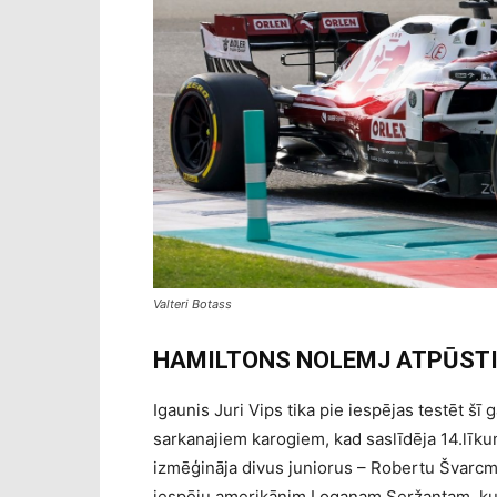
Valteri Botass
HAMILTONS NOLEMJ ATPŪST
Igaunis Juri Vips tika pie iespējas testēt šī 
sarkanajiem karogiem, kad saslīdēja 14.līku
izmēģināja divus juniorus – Robertu Švarcm
iespēju amerikānim Loganam Seržantam, ku