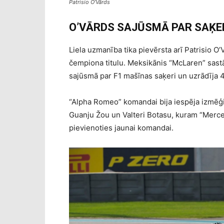
Patrisio O’Vārds
O’VĀRDS SAJŪSMĀ PAR SAĶE
Liela uzmanība tika pievērsta arī Patrisio O’
čempiona titulu. Meksikānis “McLaren” sastāv
sajūsmā par F1 mašīnas saķeri un uzrādīja 4.
“Alpha Romeo” komandai bija iespēja izmēģ
Guanju Žou un Valteri Botasu, kuram “Merce
pievienoties jaunai komandai.