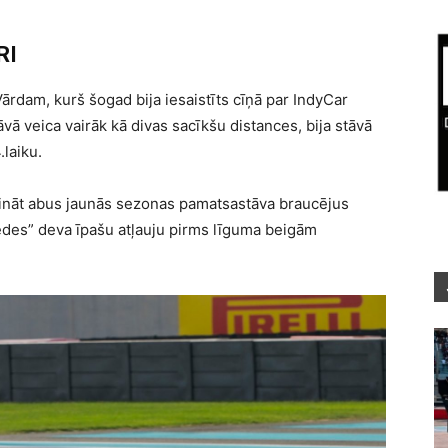
RI
Vārdam, kurš šogad bija iesaistīts cīņā par IndyCar
ā veica vairāk kā divas sacīkšu distances, bija stāvā
laiku.
ināt abus jaunās sezonas pamatsastāva braucējus
des” deva īpašu atļauju pirms līguma beigām