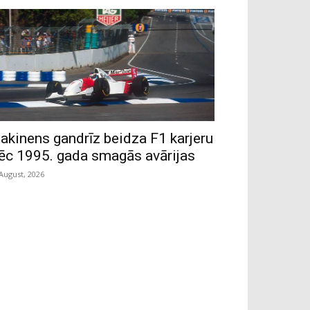
akinens gandrīz beidza F1 karjeru
ēc 1995. gada smagās avārijas
 August, 2026