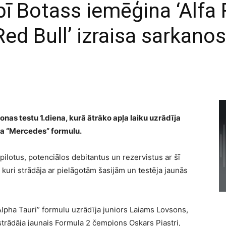
ī Botass iemēģina ‘Alfa 
‘Red Bull’ izraisa sarkano
nas testu 1.diena, kurā ātrāko apļa laiku uzrādīja
ja “Mercedes” formulu.
ilotus, potenciālos debitantus un rezervistus ar šī
kuri strādāja ar pielāgotām šasijām un testēja jaunās
“Alpha Tauri” formulu uzrādīja juniors Laiams Lovsons,
strādāja jaunais Formula 2 čempions Oskars Piastri,