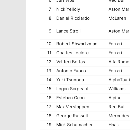
6
Juri Vips
Red Bull
7
Nick Yelloly
Aston Mar
8
Daniel Ricciardo
McLaren
9
Lance Stroll
Aston Mar
10
Robert Shwartzman
Ferrari
11
Charles Leclerc
Ferrari
12
Valtteri Bottas
Alfa Rome
13
Antonio Fuoco
Ferrari
14
Yuki Tsunoda
AlphaTaur
15
Logan Sargeant
Williams
16
Esteban Ocon
Alpine
17
Max Verstappen
Red Bull
18
George Russell
Mercedes
19
Mick Schumacher
Haas