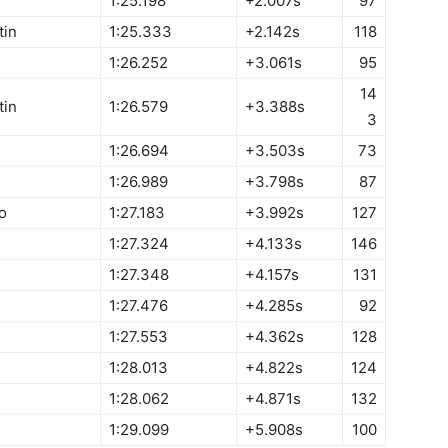
1:25.198
+2.007s
97
tin
1:25.333
+2.142s
118
1:26.252
+3.061s
95
14
tin
1:26.579
+3.388s
3
1:26.694
+3.503s
73
1:26.989
+3.798s
87
o
1:27.183
+3.992s
127
1:27.324
+4.133s
146
i
1:27.348
+4.157s
131
1:27.476
+4.285s
92
1:27.553
+4.362s
128
1:28.013
+4.822s
124
1:28.062
+4.871s
132
1:29.099
+5.908s
100