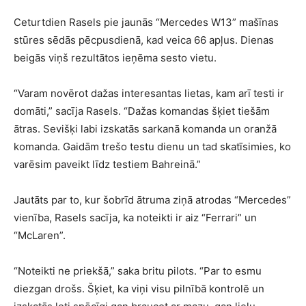
Ceturtdien Rasels pie jaunās “Mercedes W13” mašīnas
stūres sēdās pēcpusdienā, kad veica 66 apļus. Dienas
beigās viņš rezultātos ieņēma sesto vietu.
“Varam novērot dažas interesantas lietas, kam arī testi ir
domāti,” sacīja Rasels. “Dažas komandas šķiet tiešām
ātras. Sevišķi labi izskatās sarkanā komanda un oranžā
komanda. Gaidām trešo testu dienu un tad skatīsimies, ko
varēsim paveikt līdz testiem Bahreinā.”
Jautāts par to, kur šobrīd ātruma ziņā atrodas “Mercedes”
vienība, Rasels sacīja, ka noteikti ir aiz “Ferrari” un
“McLaren”.
“Noteikti ne priekšā,” saka britu pilots. “Par to esmu
diezgan drošs. Šķiet, ka viņi visu pilnībā kontrolē un