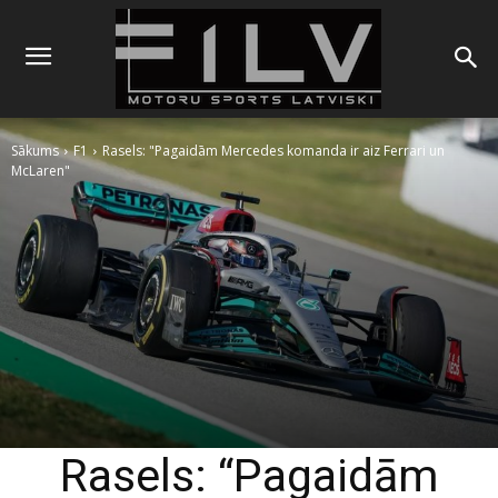
Sākums
F1
Rasels: "Pagaidām Mercedes komanda ir aiz Ferrari un
McLaren"
Rasels: “Pagaidām