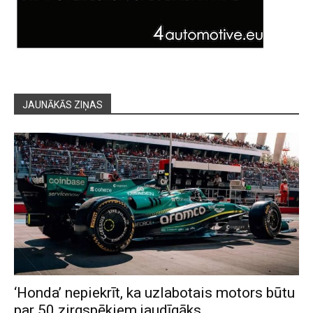
JAUNĀKĀS ZIŅAS
‘Honda’ nepiekrīt, ka uzlabotais motors būtu
par 50 zirgspēkiem jaudīgāks