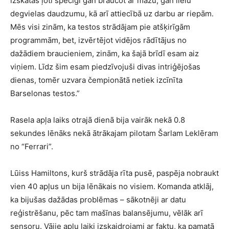
izskatās ļoti spēcīgi gan braucot ar mazu, gan lielu
degvielas daudzumu, kā arī attiecībā uz darbu ar riepām.
Mēs visi zinām, ka testos strādājam pie atšķirīgām
programmām, bet, izvērtējot vidējos rādītājus no
dažādiem braucieniem, zinām, ka šajā brīdī esam aiz
viņiem. Līdz šim esam piedzīvojuši divas intriģējošas
dienas, tomēr uzvara čempionātā netiek izcīnīta
Barselonas testos.”
Rasela apļa laiks otrajā dienā bija vairāk nekā 0.8
sekundes lēnāks nekā ātrākajam pilotam Šarlam Leklēram
no “Ferrari”.
Lūiss Hamiltons, kurš strādāja rīta pusē, paspēja nobraukt
vien 40 apļus un bija lēnākais no visiem. Komanda atklāj,
ka bijušas dažādas problēmas – sākotnēji ar datu
reģistrēšanu, pēc tam mašīnas balansējumu, vēlāk arī
sensoru. Vājie apļu laiki izskaidrojami ar faktu, ka pamatā