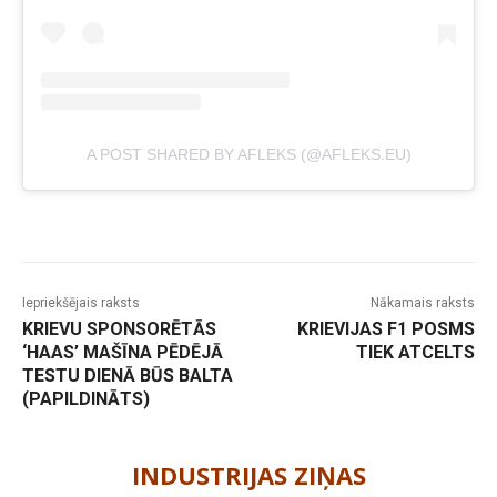
A POST SHARED BY AFLEKS (@AFLEKS.EU)
Iepriekšējais raksts
Nākamais raksts
KRIEVU SPONSORĒTĀS
KRIEVIJAS F1 POSMS
‘HAAS’ MAŠĪNA PĒDĒJĀ
TIEK ATCELTS
TESTU DIENĀ BŪS BALTA
(PAPILDINĀTS)
-
INDUSTRIJAS ZIŅAS