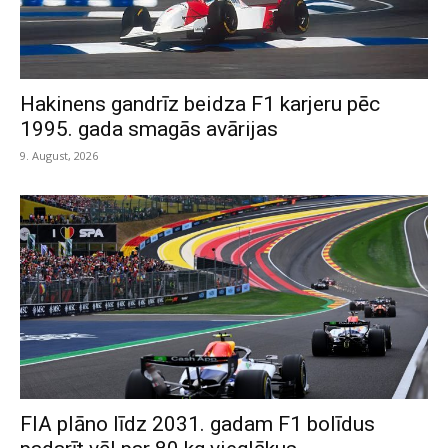
Hakinens gandrīz beidza F1 karjeru pēc
1995. gada smagās avārijas
9. August, 2026
FIA plāno līdz 2031. gadam F1 bolīdus