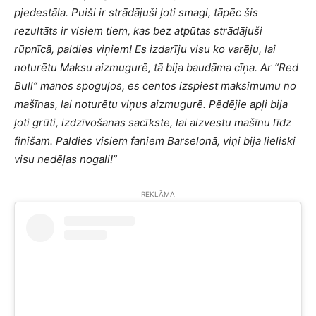
pjedestāla. Puiši ir strādājuši ļoti smagi, tāpēc šis
rezultāts ir visiem tiem, kas bez atpūtas strādājuši
rūpnīcā, paldies viņiem! Es izdarīju visu ko varēju, lai
noturētu Maksu aizmugurē, tā bija baudāma cīņa. Ar “Red
Bull” manos spoguļos, es centos izspiest maksimumu no
mašīnas, lai noturētu viņus aizmugurē. Pēdējie apļi bija
ļoti grūti, izdzīvošanas sacīkste, lai aizvestu mašīnu līdz
finišam. Paldies visiem faniem Barselonā, viņi bija lieliski
visu nedēļas nogali!”
REKLĀMA