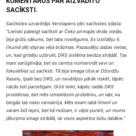
KOMENTĀRUS PAR AIZVADĪTO
SACĪKSTI.
Sacīkstes uzvarētājs Verstapens pēc sacīkstes stāsta:
“Lieliski pabeigt sacīksti ar Čeko pirmajās divās vietās,
bija grūts sākums, bet labs noslēgums. Es izslīdēju 4.
līkumā dēļ stipras vēja brāzmas. Pazaudēju dažas vietas,
un, kad gribēju uzbrukt, DRS sistēma beidza strādāt. Tas
mani sarūgtināja, bet es centos nomierināt sevi un
fokusēties uz sacīksti. Tā bija smaga cīņa ar Džordžu
Raselu, īpaši bez DRS, un nevēlējos pārāk riskēt, tāpēc
nācās būt pacietīgam. Grūti teikt, kāpēc radās DRS
problēmas, bet mēs izmeklēsim problēmu, un labi, ka
beigās tas neko nemainīja. Mēs esam labā līmenī un
varam būt lepni, bet kā redzam, ir vājie punkti, un mums
jāturpina smagi strādāt, lai visos aspektos būtu labākie.”