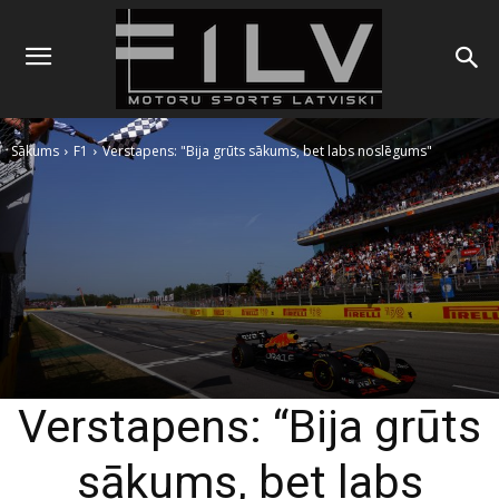
Sākums
F1
Verstapens: "Bija grūts sākums, bet labs noslēgums"
Verstapens: “Bija grūts
sākums, bet labs