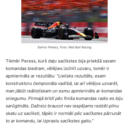
Serhio Peress, Foto: Red Bull Racing
Tikmēr Peress, kurš daļu sacīkstes bija priekšā savam
komandas biedram, vēlējies izcīnīt uzvaru, tomēr ir
apmierināts ar rezultātu:
“Lielisks rezultāts, esam
konstruktoru čempionāta vadībā, lai arī vēlējos uzvarēt,
man jābūt reālistiskam un esmu apmierināts ar komandas
sniegumu. Pirmajā brīdī pēc finiša komandas radio es biju
sarūgtināts. Dažreiz braucot nav iespējams redzēt pilnu
skatu uz sacīksti, tāpēc ir normāli pēc sacīkstes pārrunāt
to ar komandu, lai izprastu sacīkstes gaitu.”