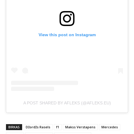
View this post on Instagram
A POST SHARED BY AFLEKS (@AFLEKS.EU)
BIRKAS
Džordžs Rasels
f1
Makss Verstapens
Mercedes