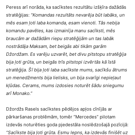
Peress arī norāda, ka sacīkstes rezultātu izšķīra dažādās
stratēģijas:
“Komandas rezultāts nevarēja būt labāks, un
mēs esam ļoti laba komanda, esam vienoti. Tās nebija
komandu pavēles, kas izmainīja manu sacīksti, mēs
braucām ar dažādām riepu stratēģijām un tas labāk
nostrādāja Maksam, bet beigās abi tikām garām
Džordžam. Es varēju uzvarēt, bet divu pitstopu stratēģija
bija ļoti grūta, un beigās trīs pitstopi izvērtās kā īstā
stratēģija. Šī bija ļoti laba sacīkste mums, sacīkšu ātrums
un menedžments bija lielisks, un bija svarīgi nepieļaut
kļūdas. Cerams, mums izdosies noturēt šādu sniegumu
arī Monako.”
Džordžs Rasels sacīkstes pēdējos apļos cīnījās ar
pārkaršanas problēmām, tomēr “Mercedes” pilotam
izdevās noturēties goda pjedestāla noslēdzošajā pozīcijā:
“Sacīkste bija ļoti grūta. Esmu lepns, ka izdevās finišēt uz