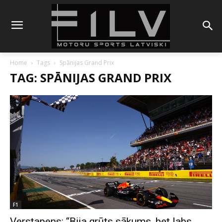
Home
Tags
Spānijas Grand Prix
TAG: SPĀNIJAS GRAND PRIX
F1
Verstapens: “Bija grūts sākums, bet labs