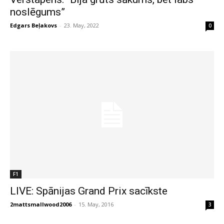
noslēgums”
Edgars Beļakovs
-
23. May, 2022
0
F1
LIVE: Spānijas Grand Prix sacīkste
2mattsmallwood2006
-
15. May, 2016
3