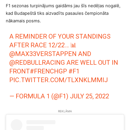
F1 sezonas turpinājums gaidāms jau šīs nedēļas nogalē,
kad Budapeštā tiks aizvadīts pasaules čempionāta
nākamais posms.
A REMINDER OF YOUR STANDINGS
AFTER RACE 12/22… 📊
@MAX33VERSTAPPEN
AND
@REDBULLRACING
ARE WELL OUT IN
FRONT
#FRENCHGP
#F1
PIC.TWITTER.COM/TLXNKLMMIJ
— FORMULA 1 (@F1)
JULY 25, 2022
REKLĀMA