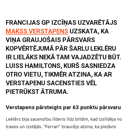
FRANCIJAS GP IZCĪŅAS UZVARĒTĀJS
MAKSS VERSTAPENS
UZSKATA, KA
VIŅA GRAUJOŠAIS PĀRSVARS
KOPVĒRTĒJUMĀ PĀR ŠARLU LEKLĒRU
IR LIELĀKS NEKĀ TAM VAJADZĒTU BŪT.
LUISS HAMILTONS, KURŠ SASNIEDZA
OTRO VIETU, TIKMĒR ATZINA, KA AR
VERSTAPENU SACENSTIES VĒL
PIETRŪKST ĀTRUMA.
Verstapens pārsteigts par 63 punktu pārsvaru
Leklērs bija sacensību līderis līdz brīdim, kad izslīdēja no
trases un izstājās. “Ferrari” braucējs atzina, ka pieļāvis