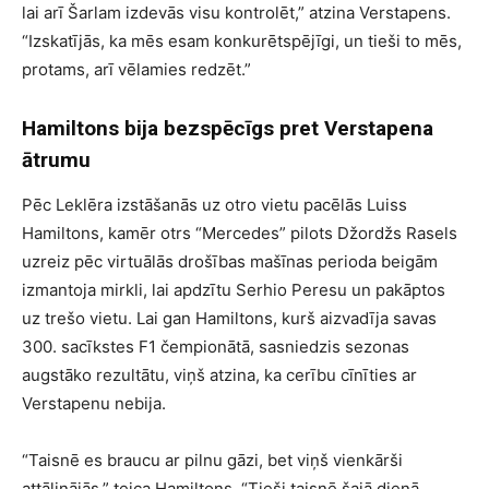
lai arī Šarlam izdevās visu kontrolēt,” atzina Verstapens.
“Izskatījās, ka mēs esam konkurētspējīgi, un tieši to mēs,
protams, arī vēlamies redzēt.”
Hamiltons bija bezspēcīgs pret Verstapena
ātrumu
Pēc Leklēra izstāšanās uz otro vietu pacēlās Luiss
Hamiltons, kamēr otrs “Mercedes” pilots Džordžs Rasels
uzreiz pēc virtuālās drošības mašīnas perioda beigām
izmantoja mirkli, lai apdzītu Serhio Peresu un pakāptos
uz trešo vietu. Lai gan Hamiltons, kurš aizvadīja savas
300. sacīkstes F1 čempionātā, sasniedzis sezonas
augstāko rezultātu, viņš atzina, ka cerību cīnīties ar
Verstapenu nebija.
“Taisnē es braucu ar pilnu gāzi, bet viņš vienkārši
attālinājās,” teica Hamiltons. “Tieši taisnē šajā dienā