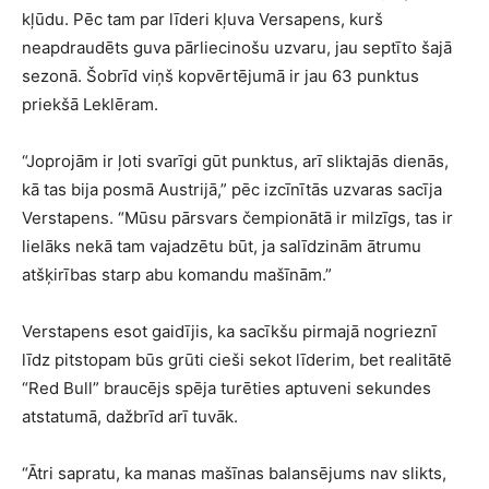
kļūdu. Pēc tam par līderi kļuva Versapens, kurš
neapdraudēts guva pārliecinošu uzvaru, jau septīto šajā
sezonā. Šobrīd viņš kopvērtējumā ir jau 63 punktus
priekšā Leklēram.
“Joprojām ir ļoti svarīgi gūt punktus, arī sliktajās dienās,
kā tas bija posmā Austrijā,” pēc izcīnītās uzvaras sacīja
Verstapens. “Mūsu pārsvars čempionātā ir milzīgs, tas ir
lielāks nekā tam vajadzētu būt, ja salīdzinām ātrumu
atšķirības starp abu komandu mašīnām.”
Verstapens esot gaidījis, ka sacīkšu pirmajā nogrieznī
līdz pitstopam būs grūti cieši sekot līderim, bet realitātē
“Red Bull” braucējs spēja turēties aptuveni sekundes
atstatumā, dažbrīd arī tuvāk.
“Ātri sapratu, ka manas mašīnas balansējums nav slikts,