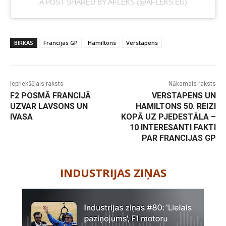
A POST SHARED BY AFLEKS (@AFLEKS.EU)
BIRKAS
Francijas GP
Hamiltons
Verstapens
Iepriekšējais raksts
Nākamais raksts
F2 POSMĀ FRANCIJĀ
VERSTAPENS UN
UZVAR LAVSONS UN
HAMILTONS 50. REIZI
IVASA
KOPĀ UZ PJEDESTĀLA –
10 INTERESANTI FAKTI
PAR FRANCIJAS GP
-
INDUSTRIJAS ZIŅAS