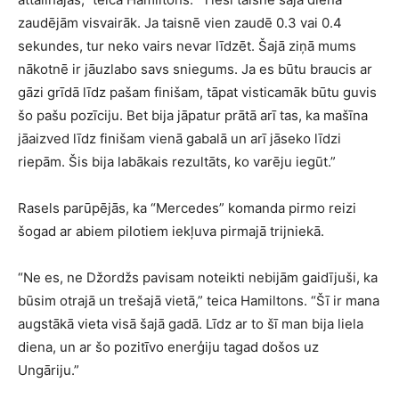
zaudējām visvairāk. Ja taisnē vien zaudē 0.3 vai 0.4
sekundes, tur neko vairs nevar līdzēt. Šajā ziņā mums
nākotnē ir jāuzlabo savs sniegums. Ja es būtu braucis ar
gāzi grīdā līdz pašam finišam, tāpat visticamāk būtu guvis
šo pašu pozīciju. Bet bija jāpatur prātā arī tas, ka mašīna
jāaizved līdz finišam vienā gabalā un arī jāseko līdzi
riepām. Šis bija labākais rezultāts, ko varēju iegūt.”
Rasels parūpējās, ka “Mercedes” komanda pirmo reizi
šogad ar abiem pilotiem iekļuva pirmajā trijniekā.
“Ne es, ne Džordžs pavisam noteikti nebijām gaidījuši, ka
būsim otrajā un trešajā vietā,” teica Hamiltons. “Šī ir mana
augstākā vieta visā šajā gadā. Līdz ar to šī man bija liela
diena, un ar šo pozitīvo enerģiju tagad došos uz
Ungāriju.”