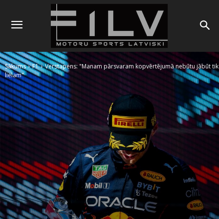
Sākums
F1
Verstapens: "Manam pārsvaram kopvērtējumā nebūtu jābūt tik
lielam"