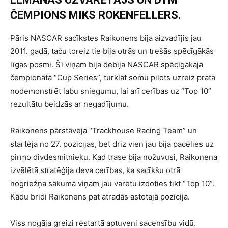
ČEMPIONS MIKS ROKENFELLERS.
Pāris NASCAR sacīkstes Raikonens bija aizvadījis jau
2011. gadā, taču toreiz tie bija otrās un trešās spēcīgākās
līgas posmi. Šī viņam bija debija NASCAR spēcīgākajā
čempionātā “Cup Series”, turklāt somu pilots uzreiz prata
nodemonstrēt labu sniegumu, lai arī cerības uz “Top 10”
rezultātu beidzās ar negadījumu.
Raikonens pārstāvēja “Trackhouse Racing Team” un
startēja no 27. pozīcijas, bet drīz vien jau bija pacēlies uz
pirmo divdesmitnieku. Kad trase bija nožuvusi, Raikonena
izvēlētā stratēģija deva cerības, ka sacīkšu otrā
nogriežņa sākumā viņam jau varētu izdoties tikt “Top 10”.
Kādu brīdi Raikonens pat atradās astotajā pozīcijā.
Viss nogāja greizi restartā aptuveni sacensību vidū.