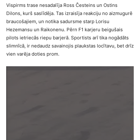
Vispirms trase nesadalīja Ross Česteins un Ostins
Dilons, kurš saslīdēja. Tas izraisīja reakciju no aizmugurē
braucošajiem, un notika sadursme starp Lorisu
Hezemansu un Raikonenu. Pērn F1 karjeru beigušais
pilots ietriecās riepu barjerā. Sportists arī tika nogādāts
slimnīcā, ir nedaudz savainojis plaukstas locītavu, bet drīz
vien varēja doties prom.