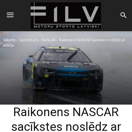
Sākums
SportsCars
NASCAR
Raikonens NASCAR sacīkstes noslēdz ar
avāriju
Raikonens NASCAR
sacīkstes noslēdz ar