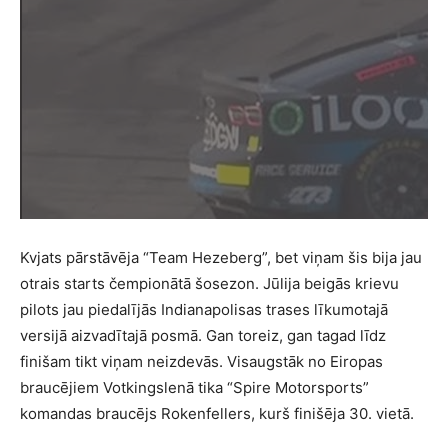
Kvjats pārstāvēja “Team Hezeberg”, bet viņam šis bija jau
otrais starts čempionātā šosezon. Jūlija beigās krievu
pilots jau piedalījās Indianapolisas trases līkumotajā
versijā aizvadītajā posmā. Gan toreiz, gan tagad līdz
finišam tikt viņam neizdevās. Visaugstāk no Eiropas
braucējiem Votkingslenā tika “Spire Motorsports”
komandas braucējs Rokenfellers, kurš finišēja 30. vietā.