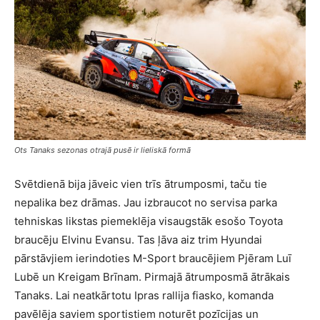
Ots Tanaks sezonas otrajā pusē ir lieliskā formā
Svētdienā bija jāveic vien trīs ātrumposmi, taču tie
nepalika bez drāmas. Jau izbraucot no servisa parka
tehniskas likstas piemeklēja visaugstāk esošo Toyota
braucēju Elvinu Evansu. Tas ļāva aiz trim Hyundai
pārstāvjiem ierindoties M-Sport braucējiem Pjēram Luī
Lubē un Kreigam Brīnam. Pirmajā ātrumposmā ātrākais
Tanaks. Lai neatkārtotu Ipras rallija fiasko, komanda
pavēlēja saviem sportistiem noturēt pozīcijas un