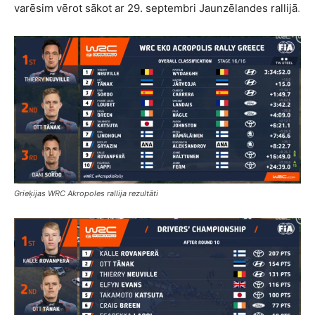
varēsim vērot sākot ar 29. septembri Jaunzēlandes rallijā
.
Grieķijas WRC Akropoles rallija rezultāti