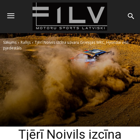
Sākums
Rallijs
Tjērī Noivils izcīna uzvaru Grieķijas WRC, Hyundai viss
pjedestāls
Tjērī Noivils izcīna