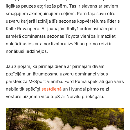
ilgākas pauzes atgriezās pērn. Tas ir slavens ar saviem
smagajiem akmeņainajiem ceļiem. Pērn tajā savu otro
uzvaru karjerā izcīnīja šīs sezonas kopvērtējuma līderis
Kalle Rovanpera. Ar jaunajām Rally1 automašīnām pēc
samērā dominantas sezonas Toyota vienība ir mazliet
nokļūdījusies ar amortizatoru izvēli un pirmo reizi ir
nonākusi iedzinējos.
Jau ziņojām, ka pirmajā dienā ar pirmajām divām
pozīcijām un ātrumposmu uzvaru dominanci visus
pārsteidza M-Sport vienība. Ford Puma spēkrati gan vairs
nebija tik spēcīgi
sestdienā
un Hyundai pirmo reizi
vēsturē aizņēma visu top3 ar Noivilu priekšgalā.