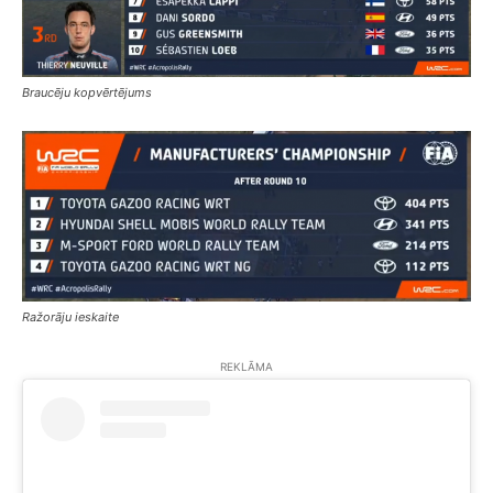
Braucēju kopvērtējums
Ražorāju ieskaite
REKLĀMA