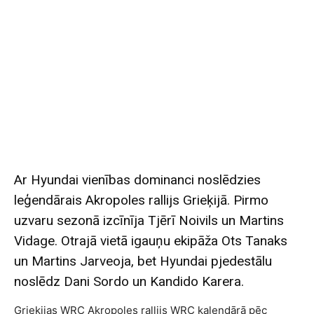
Ar Hyundai vienības dominanci noslēdzies
leģendārais Akropoles rallijs Grieķijā. Pirmo
uzvaru sezonā izcīnīja Tjērī Noivils un Martins
Vidage. Otrajā vietā igauņu ekipāža Ots Tanaks
un Martins Jarveoja, bet Hyundai pjedestālu
noslēdz Dani Sordo un Kandido Karera.
Grieķijas WRC Akropoles rallijs WRC kalendārā pēc