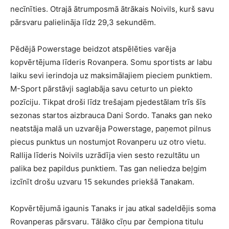
necīnīties. Otrajā ātrumposmā ātrākais Noivils, kurš savu
pārsvaru palielināja līdz 29,3 sekundēm.
Pēdējā Powerstage beidzot atspēlēties varēja
kopvērtējuma līderis Rovanpera. Somu sportists ar labu
laiku sevi ierindoja uz maksimālajiem pieciem punktiem.
M-Sport pārstāvji saglabāja savu ceturto un piekto
pozīciju. Tikpat droši līdz trešajam pjedestālam trīs šīs
sezonas startos aizbrauca Dani Sordo. Tanaks gan neko
neatstāja malā un uzvarēja Powerstage, paņemot pilnus
piecus punktus un nostumjot Rovanperu uz otro vietu.
Rallija līderis Noivils uzrādīja vien sesto rezultātu un
palika bez papildus punktiem. Tas gan neliedza beļgim
izcīnīt drošu uzvaru 15 sekundes priekšā Tanakam.
Kopvērtējumā igaunis Tanaks ir jau atkal sadeldējis soma
Rovanperas pārsvaru. Tālāko cīņu par čempiona titulu