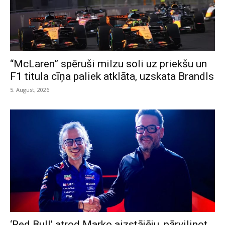
“McLaren” spēruši milzu soli uz priekšu un
F1 titula cīņa paliek atklāta, uzskata Brandls
5. August, 2026
‘Red Bull’ atrod Marko aizstājēju, pārvilinot