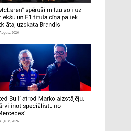
McLaren” spēruši milzu soli uz
riekšu un F1 titula cīņa paliek
tklāta, uzskata Brandls
 August, 2026
Red Bull’ atrod Marko aizstājēju,
ārvilinot speciālistu no
Mercedes’
 August, 2026