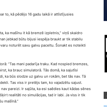
ar to, kā pēdējo 16 gadu laikā ir attīstījusies
ta, ka mašīnu it kā bremzē izpletnis,” viņš skaidro
man jebkad būtu bijusi iespēja braukt ar tik stabilu
varu noturēt savu galvu paceltu. Šonakt es noteikti
torā: “Tas mani padarīja traku. Kad nospied bremzes,
rst, ka brauc simulatorā. Tās domā, ka sajutīsi
i, ka būs slodze uz galvu un rokām, bet tās nav. Tā
ēdekli. Tas viss ir pretējs tam, ko vajadzētu sajust.
nav pareizi. Ir sajūta, ka esi saēdies kaut kādas sēnes
rt realitāti no simulācijas, tad ir labi. Ja viss ir tik
šu mašīnā.”