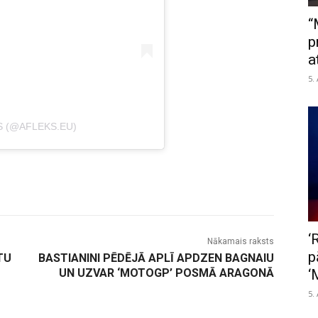
“
p
a
5.
S (@AFLEKS.EU)
‘
Nākamais raksts
p
TU
BASTIANINI PĒDĒJĀ APLĪ APDZEN BAGNAIU
‘
UN UZVAR ‘MOTOGP’ POSMĀ ARAGONĀ
5.