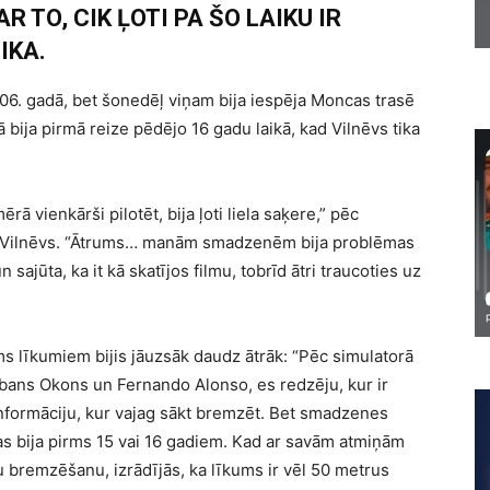
R TO, CIK ĻOTI PA ŠO LAIKU IR
IKA.
06. gadā, bet šonedēļ viņam bija iespēja Moncas trasē
 bija pirmā reize pēdējo 16 gadu laikā, kad Vilnēvs tika
ērā vienkārši pilotēt, bija ļoti liela saķere,” pēc
is Vilnēvs. “Ātrums… manām smadzenēm bija problēmas
 sajūta, ka it kā skatījos filmu, tobrīd ātri traucoties uz
ms līkumiem bijis jāuzsāk daudz ātrāk: “Pēc simulatorā
ebans Okons un Fernando Alonso, es redzēju, kur ir
informāciju, kur vajag sākt bremzēt. Bet smadzenes
 kas bija pirms 15 vai 16 gadiem. Kad ar savām atmiņām
 bremzēšanu, izrādījās, ka līkums ir vēl 50 metrus