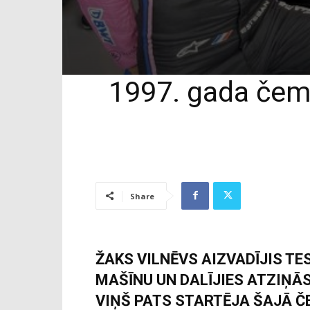
1997. gada čempi
Share
ŽAKS VILNĒVS AIZVADĪJIS TE
MAŠĪNU UN DALĪJIES ATZIŅĀS,
VIŅŠ PATS STARTĒJA ŠAJĀ Č