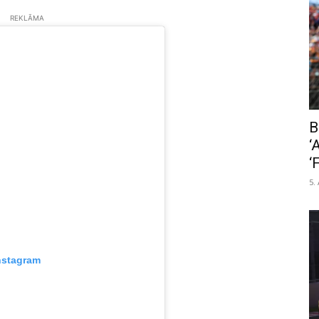
REKLĀMA
B
‘
‘
5.
nstagram