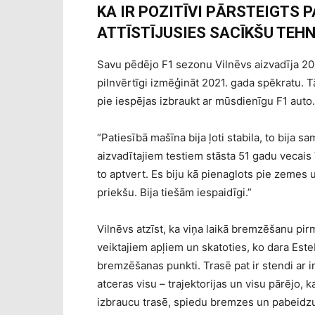
KA IR POZITĪVI PĀRSTEIGTS PA
ATTĪSTĪJUSIES SACĪKŠU TEHN
Savu pēdējo F1 sezonu Vilnēvs aizvadīja 20
pilnvērtīgi izmēģināt 2021. gada spēkratu. Tā
pie iespējas izbraukt ar mūsdienīgu F1 auto.
“Patiesībā mašīna bija ļoti stabila, to bija sam
aizvadītajiem testiem stāsta 51 gadu veca
to aptvert. Es biju kā pienaglots pie zemes un
priekšu. Bija tiešām iespaidīgi.”
Vilnēvs atzīst, ka viņa laikā bremzēšanu pir
veiktajiem apļiem un skatoties, ko dara Est
bremzēšanas punkti. Trasē pat ir stendi ar 
atceras visu – trajektorijas un visu pārējo,
izbraucu trasē, spiedu bremzes un pabeidzu