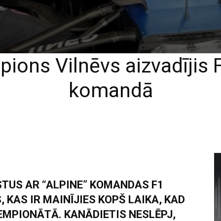
ons Vilnēvs aizvadījis F
komandā
STUS AR “ALPINE” KOMANDAS F1
 KAS IR MAINĪJIES KOPŠ LAIKA, KAD
EMPIONĀTĀ. KANĀDIETIS NESLĒPJ,