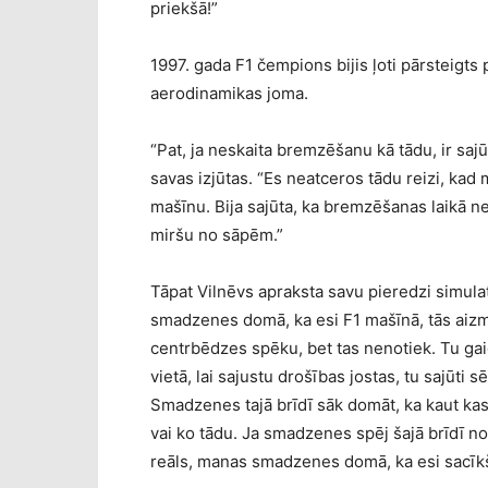
priekšā!”
1997. gada F1 čempions bijis ļoti pārsteigts p
aerodinamikas joma.
“Pat, ja neskaita bremzēšanu kā tādu, ir sajū
savas izjūtas. “Es neatceros tādu reizi, kad 
mašīnu. Bija sajūta, ka bremzēšanas laikā ne
miršu no sāpēm.”
Tāpat Vilnēvs apraksta savu pieredzi simula
smadzenes domā, ka esi F1 mašīnā, tās aizmi
centrbēdzes spēku, bet tas nenotiek. Tu gaid
vietā, lai sajustu drošības jostas, tu sajūti s
Smadzenes tajā brīdī sāk domāt, ka kaut kas 
vai ko tādu. Ja smadzenes spēj šajā brīdī nošķi
reāls, manas smadzenes domā, ka esi sacīk