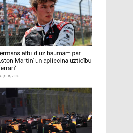
ērmans atbild uz baumām par
Aston Martin’ un apliecina uzticību
Ferrari’
 August, 2026