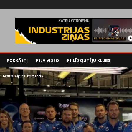
PODKĀSTI
F1LV VIDEO
F1 LĪDZJUTĒJU KLUBS
F1 testus 'Alpine' komandā