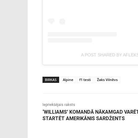
A POST SHARED BY AFLEK
BIRKAS
Alpine
f1 testi
Žaks Vilnēvs
Iepriekšējais raksts
‘WILLIAMS’ KOMANDĀ NĀKAMGAD VARĒ
STARTĒT AMERIKĀNIS SARDŽENTS
-