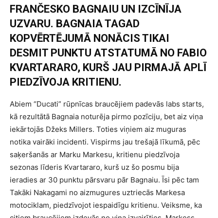
FRANČESKO BAGNAIU UN IZCĪNĪJA
UZVARU. BAGNAIA TAGAD
KOPVĒRTĒJUMĀ NONĀCIS TIKAI
DESMIT PUNKTU ATSTATUMĀ NO FABIO
KVARTARARO, KURŠ JAU PIRMAJĀ APLĪ
PIEDZĪVOJA KRITIENU.
Abiem “Ducati” rūpnīcas braucējiem padevās labs starts,
kā rezultātā Bagnaia noturēja pirmo pozīciju, bet aiz viņa
iekārtojās Džeks Millers. Toties viņiem aiz muguras
notika vairāki incidenti. Vispirms jau trešajā līkumā, pēc
saķeršanās ar Marku Markesu, kritienu piedzīvoja
sezonas līderis Kvartararo, kurš uz šo posmu bija
ieradies ar 30 punktu pārsvaru pār Bagnaiu. Īsi pēc tam
Takāki Nakagami no aizmugures uztriecās Markesa
motociklam, piedzīvojot iespaidīgu kritienu. Veiksme, ka
citiem braucējiem izdevās no viņa izvairīties. Markess,