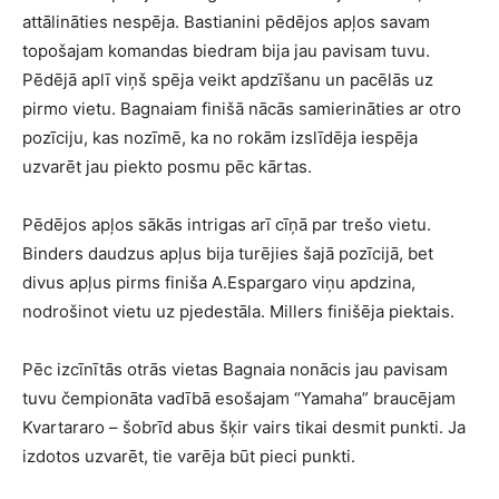
attālināties nespēja. Bastianini pēdējos apļos savam
topošajam komandas biedram bija jau pavisam tuvu.
Pēdējā aplī viņš spēja veikt apdzīšanu un pacēlās uz
pirmo vietu. Bagnaiam finišā nācās samierināties ar otro
pozīciju, kas nozīmē, ka no rokām izslīdēja iespēja
uzvarēt jau piekto posmu pēc kārtas.
Pēdējos apļos sākās intrigas arī cīņā par trešo vietu.
Binders daudzus apļus bija turējies šajā pozīcijā, bet
divus apļus pirms finiša A.Espargaro viņu apdzina,
nodrošinot vietu uz pjedestāla. Millers finišēja piektais.
Pēc izcīnītās otrās vietas Bagnaia nonācis jau pavisam
tuvu čempionāta vadībā esošajam “Yamaha” braucējam
Kvartararo – šobrīd abus šķir vairs tikai desmit punkti. Ja
izdotos uzvarēt, tie varēja būt pieci punkti.