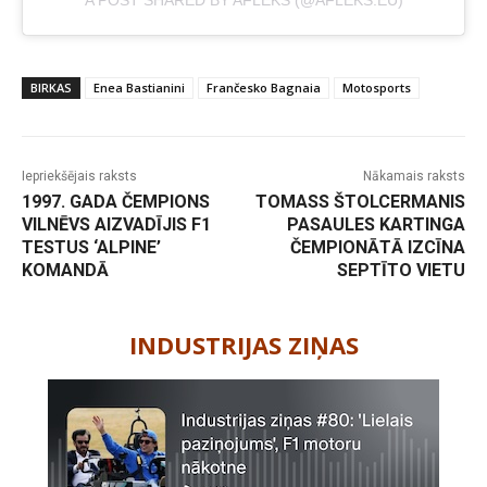
A POST SHARED BY AFLEKS (@AFLEKS.EU)
BIRKAS
Enea Bastianini
Frančesko Bagnaia
Motosports
Iepriekšējais raksts
Nākamais raksts
1997. GADA ČEMPIONS
TOMASS ŠTOLCERMANIS
VILNĒVS AIZVADĪJIS F1
PASAULES KARTINGA
TESTUS ‘ALPINE’
ČEMPIONĀTĀ IZCĪNA
KOMANDĀ
SEPTĪTO VIETU
-
INDUSTRIJAS ZIŅAS