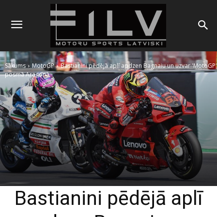
Sākums
MotoGP
Bastianini pēdējā aplī apdzen Bagnaiu un uzvar 'MotoGP'
posmā Aragonā
Bastianini pēdējā aplī