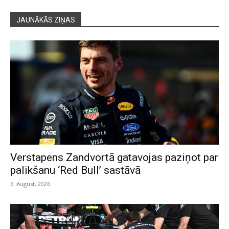
JAUNĀKĀS ZIŅAS
Verstapens Zandvortā gatavojas paziņot par
palikšanu ‘Red Bull’ sastāvā
6. August, 2026