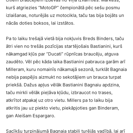
kurš atgriezies “MotoGP” čempionātā pēc sešu posmu
izlaišanas, noturējās uz motocikla, taču tas bija bojāts un
nācās doties boksos, lai izstātos.
Pa to laiku trešajā vietā bija nokļuvis Breds Binders, taču
ātri vien no trešās pozīcijas startējošais Bastianini, kurš
nākamgad kļūs par “Ducati” rūpnīcas braucēju, atguva
zaudēto. Vēl pēc kāda laika Bastianini pabrauca garām arī
Milleram, kuru nomainīs nākamajā sezonā, turklāt Bagnaia
nebija paspējis aizmukt no sekotājiem un brauca turpat
priekšā. Dažus apļus vēlāk Bastianini Bagnaiu apdzina,
taču mirkli vēlāk pieļāva kļūdu, izbraucot no trases,
atkrītot atpakaļ uz otro vietu. Millers pa to laiku bija
atkritis jau uz piekto vietu, piekāpjoties gan Binderam,
gan Aleišam Espargaro.
Sacīkšu turpinājumā Bagnaia stabili turējās vadībā, lai arī