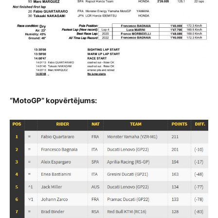
“MotoGP” kopvērtējums: