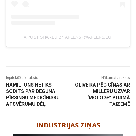
A POST SHARED BY AFLEKS (@AFLEKS.EU)
Iepriekšējais raksts
Nākamais raksts
HAMILTONS NETIKS
OLIVEIRA PĒC CĪŅAS AR
SODĪTS PAR DEGUNA
MILLERU UZVAR
PĪRSINGU MEDICĪNISKU
‘MOTOGP’ POSMĀ
APSVĒRUMU DĒĻ
TAIZEMĒ
-
INDUSTRIJAS ZIŅAS