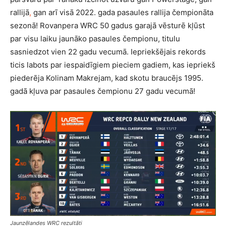
rallijā
,
gan arī visā 2022. gada pasaules rallija čempionāta
sezonā! Rovanpera WRC 50 gadus garajā vēsturē kļūst
par visu laiku jaunāko pasaules čempionu, titulu
sasniedzot vien 22 gadu vecumā. Iepriekšējais rekords
ticis labots par iespaidīgiem pieciem gadiem, kas iepriekš
piederēja Kolinam Makrejam, kad skotu braucējs 1995.
gadā kļuva par pasaules čempionu 27 gadu vecumā!
Jaunzēlandes WRC rezultāti