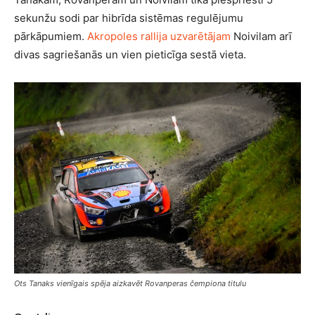
sekunžu sodi par hibrīda sistēmas regulējumu
pārkāpumiem.
Akropoles rallija uzvarētājam
Noivilam arī
divas sagriešanās un vien pieticīga sestā vieta.
Ots Tanaks vienīgais spēja aizkavēt Rovanperas čempiona titulu