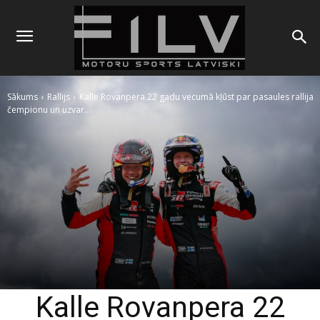
Sākums
Rallijs
Kalle Rovanpera 22 gadu vecumā kļūst par pasaules rallija
čempionu un uzvar...
Kalle Rovanpera 22