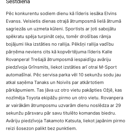
Sestdiena
Pēc konkurentu sodiem dienu kā līderis iesāka Elvins
Evanss. Velsietis dienas otrajā ātrumposmā lielā ātrumā
sagriezās un uzmeta kūleni. Sportists ar ļoti sabojātu
spēkratu spēja turpināt ceļu, tomēr drošības rāmja
bojājumi lika izstāties no rallija. Pēkšņi rallija vadību
pārņēma neviens cits kā kopvērtējuma līderis Kalle
Rovanpera! Trešajā ātrumposmā iespaidīgu avāriju
piedzīvoja Grīnsmits, liekot izstāties arī otrai M-Sport
automašīnai. Pēc servisa parka vēl 10 sekunžu sodu jau
atkal saņēma Tanaks un Noivils par atkārtotiem
pārkāpumiem. Tas ļāva uz otro vietu pakāpties Ožjē, kas
nozīmēja Toyota ekipāžu pirmo un otro vietu. Rovanpera
ar vairākām ātrumposmu uzvarām dienu noslēdza ar 29
sekunžu pārsvaru pār savu titulēto komandas biedru.
Avāriju piedzīvoja Takamoto Katsuta, liekot japānim pirmo
reizi šosezon palikt bez punktiem.