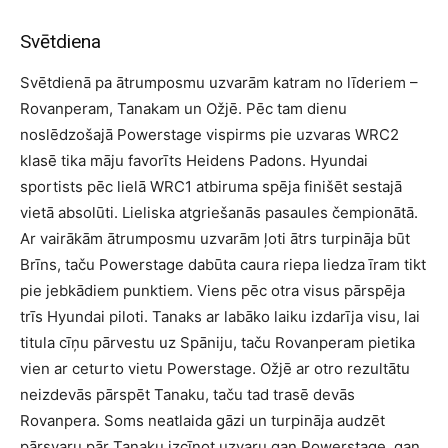
Svētdiena
Svētdienā pa ātrumposmu uzvarām katram no līderiem –
Rovanperam, Tanakam un Ožjē. Pēc tam dienu
noslēdzošajā Powerstage vispirms pie uzvaras WRC2
klasē tika māju favorīts Heidens Padons. Hyundai
sportists pēc lielā WRC1 atbiruma spēja finišēt sestajā
vietā absolūti. Lieliska atgriešanās pasaules čempionātā.
Ar vairākām ātrumposmu uzvarām ļoti ātrs turpināja būt
Brīns, taču Powerstage dabūta caura riepa liedza īram tikt
pie jebkādiem punktiem. Viens pēc otra visus pārspēja
trīs Hyundai piloti. Tanaks ar labāko laiku izdarīja visu, lai
titula cīņu pārvestu uz Spāniju, taču Rovanperam pietika
vien ar ceturto vietu Powerstage. Ožjē ar otro rezultātu
neizdevās pārspēt Tanaku, taču tad trasē devās
Rovanpera. Soms neatlaida gāzi un turpināja audzēt
pārsvaru pār Tanaku izcīnot uzvaru gan Powerstage, gan