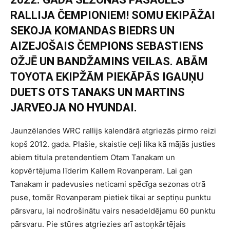
RALLIJA ČEMPIONIEM! SOMU EKIPĀŽAI
SEKOJA KOMANDAS BIEDRS UN
AIZEJOŠAIS ČEMPIONS SEBASTIENS
OŽJĒ UN BANDŽAMINS VEILAS. ABĀM
TOYOTA EKIPŽĀM PIEKĀPĀS IGAUŅU
DUETS OTS TANAKS UN MARTINS
JARVEOJA NO HYUNDAI.
Jaunzēlandes WRC rallijs kalendārā atgriezās pirmo reizi
kopš 2012. gada. Plašie, skaistie ceļi lika kā mājās justies
abiem titula pretendentiem Otam Tanakam un
kopvērtējuma līderim Kallem Rovanperam. Lai gan
Tanakam ir padevusies neticami spēcīga sezonas otrā
puse, tomēr Rovanperam pietiek tikai ar septiņu punktu
pārsvaru, lai nodrošinātu vairs nesadeldējamu 60 punktu
pārsvaru. Pie stūres atgriezies arī astoņkārtējais