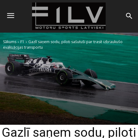
Sākums
F1
Gazlī saņem sodu, piloti sašutuši par trasē izbraukušo
evakuācijas transportu
Gazlī saņem sodu, piloti