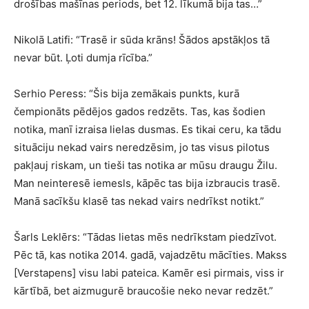
drošības mašīnas periods, bet 12. līkumā bija tas…”
Nikolā Latifi: “Trasē ir sūda krāns! Šādos apstākļos tā
nevar būt. Ļoti dumja rīcība.”
Serhio Peress: “Šis bija zemākais punkts, kurā
čempionāts pēdējos gados redzēts. Tas, kas šodien
notika, manī izraisa lielas dusmas. Es tikai ceru, ka tādu
situāciju nekad vairs neredzēsim, jo tas visus pilotus
pakļauj riskam, un tieši tas notika ar mūsu draugu Žilu.
Man neinteresē iemesls, kāpēc tas bija izbraucis trasē.
Manā sacīkšu klasē tas nekad vairs nedrīkst notikt.”
Šarls Leklērs: “Tādas lietas mēs nedrīkstam piedzīvot.
Pēc tā, kas notika 2014. gadā, vajadzētu mācīties. Makss
[Verstapens] visu labi pateica. Kamēr esi pirmais, viss ir
kārtībā, bet aizmugurē braucošie neko nevar redzēt.”