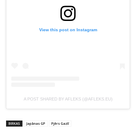
View this post on Instagram
A POST SHARED BY AFLEKS (@AFLEKS.EU)
BIRKAS
Japānas GP
Pjērs Gazlī