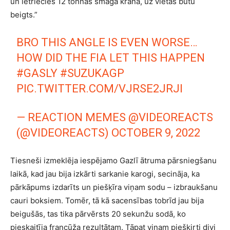
un ietriecies 12 tonnas smagā krānā, uz vietas būtu
beigts.”
BRO THIS ANGLE IS EVEN WORSE…
HOW DID THE FIA LET THIS HAPPEN
#GASLY
#SUZUKAGP
PIC.TWITTER.COM/VJRSE2JRJI
— REACTION MEMES @VIDEOREACTS
(@VIDEOREACTS)
OCTOBER 9, 2022
Tiesneši izmeklēja iespējamo Gazlī ātruma pārsniegšanu
laikā, kad jau bija izkārti sarkanie karogi, secināja, ka
pārkāpums izdarīts un piešķīra viņam sodu – izbraukšanu
cauri boksiem. Tomēr, tā kā sacensības tobrīd jau bija
beigušās, tas tika pārvērsts 20 sekunžu sodā, ko
pieskaitīja francūža rezultātam. Tāpat viņam piešķirti divi