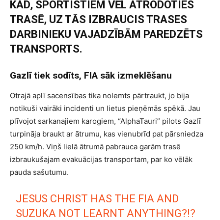
KAD, SPORTISTIEM VĒL ATRODOTIES
TRASĒ, UZ TĀS IZBRAUCIS TRASES
DARBINIEKU VAJADZĪBĀM PAREDZĒTS
TRANSPORTS.
Gazlī tiek sodīts, FIA sāk izmeklēšanu
Otrajā aplī sacensības tika nolemts pārtraukt, jo bija
notikuši vairāki incidenti un lietus pieņēmās spēkā. Jau
plīvojot sarkanajiem karogiem, “AlphaTauri” pilots Gazlī
turpināja braukt ar ātrumu, kas vienubrīd pat pārsniedza
250 km/h. Viņš lielā ātrumā pabrauca garām trasē
izbraukušajam evakuācijas transportam, par ko vēlāk
pauda sašutumu.
JESUS CHRIST HAS THE FIA AND
SUZUKA NOT LEARNT ANYTHING?!?