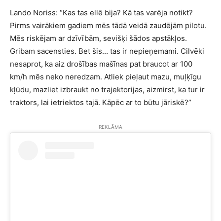
Lando Noriss: “Kas tas ellē bija? Kā tas varēja notikt?
Pirms vairākiem gadiem mēs tādā veidā zaudējām pilotu.
Mēs riskējam ar dzīvībām, sevišķi šādos apstākļos.
Gribam sacensties. Bet šis… tas ir nepieņemami. Cilvēki
nesaprot, ka aiz drošības mašīnas pat braucot ar 100
km/h mēs neko neredzam. Atliek pieļaut mazu, muļķīgu
kļūdu, mazliet izbraukt no trajektorijas, aizmirst, ka tur ir
traktors, lai ietriektos tajā. Kāpēc ar to būtu jāriskē?”
REKLĀMA