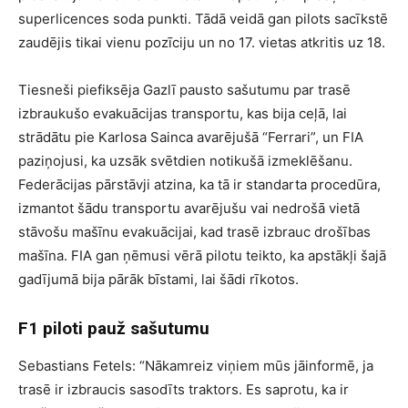
superlicences soda punkti. Tādā veidā gan pilots sacīkstē
zaudējis tikai vienu pozīciju un no 17. vietas atkritis uz 18.
Tiesneši piefiksēja Gazlī pausto sašutumu par trasē
izbraukušo evakuācijas transportu, kas bija ceļā, lai
strādātu pie Karlosa Sainca avarējušā “Ferrari”, un FIA
paziņojusi, ka uzsāk svētdien notikušā izmeklēšanu.
Federācijas pārstāvji atzina, ka tā ir standarta procedūra,
izmantot šādu transportu avarējušu vai nedrošā vietā
stāvošu mašīnu evakuācijai, kad trasē izbrauc drošības
mašīna. FIA gan ņēmusi vērā pilotu teikto, ka apstākļi šajā
gadījumā bija pārāk bīstami, lai šādi rīkotos.
F1 piloti pauž sašutumu
Sebastians Fetels: “Nākamreiz viņiem mūs jāinformē, ja
trasē ir izbraucis sasodīts traktors. Es saprotu, ka ir