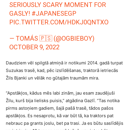
SERIOUSLY SCARY MOMENT FOR
GASLY!
#JAPANESEGP
PIC.TWITTER.COM/HDKJ0QNTXO
— TOMÁS 🇵🇸 (@OGBIEBOY)
OCTOBER 9, 2022
Daudziem vēl spilgtā atmiņā ir notikumi 2014. gadā turpat
Suzukas trasē, kad, pēc izslīdēšanas, traktorā ietriecās
Žils Bjanki un vēlāk no gūtajām traumām mira.
“Apstākļos, kādus mēs labi zinām, jau esam zaudējuši
Žilu, kurš bija lielisks puisis,” atgādina Gazlī. “Tas notika
pirms astoņiem gadiem, šajā pašā trasē, tādos pašos
apstākļos. Es nesaprotu, kā var būt tā, ka traktors pat
nebrauc pa grants joslu, bet pa trasi. Ja es būtu saslīdējis