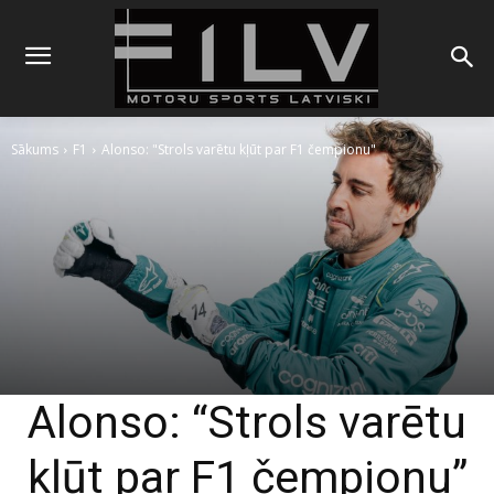
Sākums
F1
Alonso: "Strols varētu kļūt par F1 čempionu"
Alonso: “Strols varētu
kļūt par F1 čempionu”