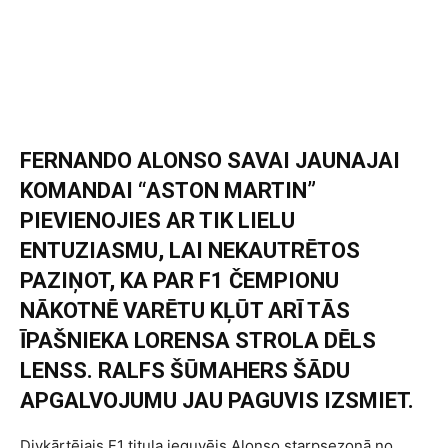
FERNANDO ALONSO SAVAI JAUNAJAI
KOMANDAI “ASTON MARTIN”
PIEVIENOJIES AR TIK LIELU
ENTUZIASMU, LAI NEKAUTRĒTOS
PAZIŅOT, KA PAR F1 ČEMPIONU
NĀKOTNĒ VARĒTU KĻŪT ARĪ TĀS
ĪPAŠNIEKA LORENSA STROLA DĒLS
LENSS. RALFS ŠŪMAHERS ŠĀDU
APGALVOJUMU JAU PAGUVIS IZSMIET.
Divkārtējais F1 titula ieguvējs Alonso starpsezonā no