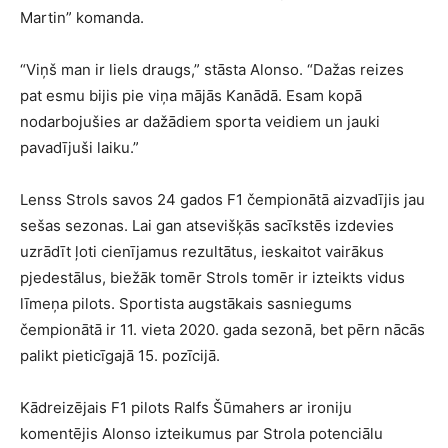
Martin” komanda.
“Viņš man ir liels draugs,” stāsta Alonso. “Dažas reizes
pat esmu bijis pie viņa mājās Kanādā. Esam kopā
nodarbojušies ar dažādiem sporta veidiem un jauki
pavadījuši laiku.”
Lenss Strols savos 24 gados F1 čempionātā aizvadījis jau
sešas sezonas. Lai gan atsevišķās sacīkstēs izdevies
uzrādīt ļoti cienījamus rezultātus, ieskaitot vairākus
pjedestālus, biežāk tomēr Strols tomēr ir izteikts vidus
līmeņa pilots. Sportista augstākais sasniegums
čempionātā ir 11. vieta 2020. gada sezonā, bet pērn nācās
palikt pieticīgajā 15. pozīcijā.
Kādreizējais F1 pilots Ralfs Šūmahers ar ironiju
komentējis Alonso izteikumus par Strola potenciālu