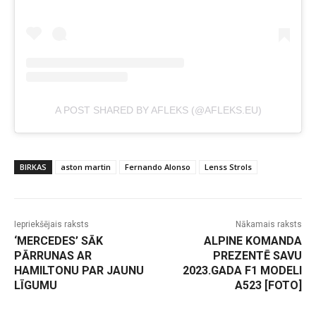
A POST SHARED BY AFLEKS (@AFLEKS.EU)
BIRKAS
aston martin
Fernando Alonso
Lenss Strols
Iepriekšējais raksts
Nākamais raksts
‘MERCEDES’ SĀK
ALPINE KOMANDA
PĀRRUNAS AR
PREZENTĒ SAVU
HAMILTONU PAR JAUNU
2023.GADA F1 MODELI
LĪGUMU
A523 [FOTO]
-