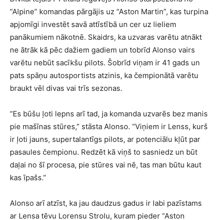
“Alpine” komandas pārgājis uz “Aston Martin”, kas turpina
apjomīgi investēt savā attīstībā un cer uz lieliem
panākumiem nākotnē. Skaidrs, ka uzvaras varētu atnākt
ne ātrāk kā pēc dažiem gadiem un tobrīd Alonso vairs
varētu nebūt sacīkšu pilots. Šobrīd viņam ir 41 gads un
pats spāņu autosportists atzinis, ka čempionātā varētu
braukt vēl divas vai trīs sezonas.
“Es būšu ļoti lepns arī tad, ja komanda uzvarēs bez manis
pie mašīnas stūres,” stāsta Alonso. “Viņiem ir Lenss, kurš
ir ļoti jauns, supertalantīgs pilots, ar potenciālu kļūt par
pasaules čempionu. Redzēt kā viņš to sasniedz un būt
daļai no šī procesa, pie stūres vai nē, tas man būtu kaut
kas īpašs.”
Alonso arī atzīst, ka jau daudzus gadus ir labi pazīstams
ar Lensa tēvu Lorensu Strolu, kuram pieder “Aston