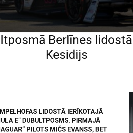
ltposmā Berlīnes lidost
Kesidijs
EMPELHOFAS LIDOSTĀ IERĪKOTAJĀ
MULA E” DUBULTPOSMS. PIRMAJĀ
JAGUAR” PILOTS MIČS EVANSS, BET