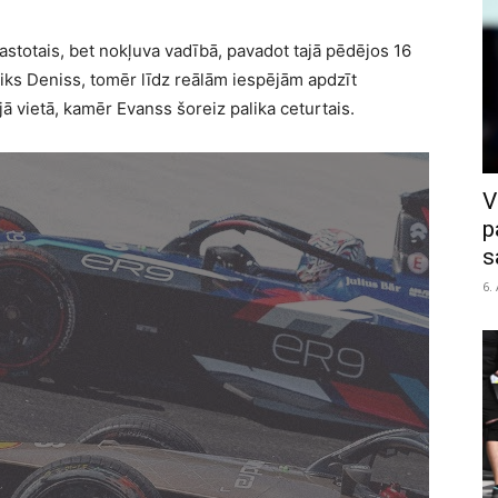
 astotais, bet nokļuva vadībā, pavadot tajā pēdējos 16
iks Deniss, tomēr līdz reālām iespējām apdzīt
ā vietā, kamēr Evanss šoreiz palika ceturtais.
V
p
s
6.