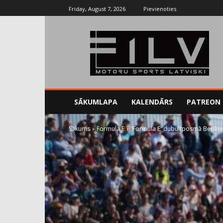
Friday, August 7, 2026
Pievienoties
SĀKUMLAPA
KALENDĀRS
PATREON
Sākums
Formula E
'Formula E' dubultposmā Berlīnes