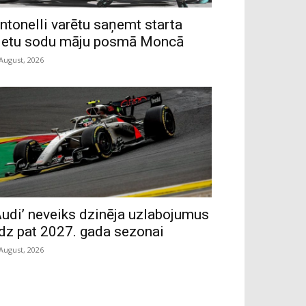
ntonelli varētu saņemt starta
ietu sodu māju posmā Moncā
 August, 2026
Audi’ neveiks dzinēja uzlabojumus
īdz pat 2027. gada sezonai
 August, 2026