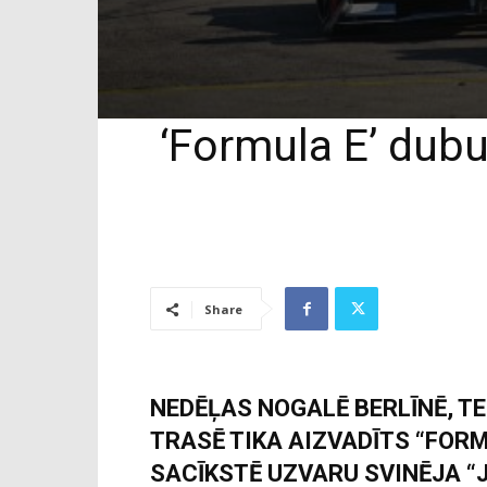
‘Formula E’ dubu
Share
NEDĒĻAS NOGALĒ BERLĪNĒ, T
TRASĒ TIKA AIZVADĪTS “FOR
SACĪKSTĒ UZVARU SVINĒJA “