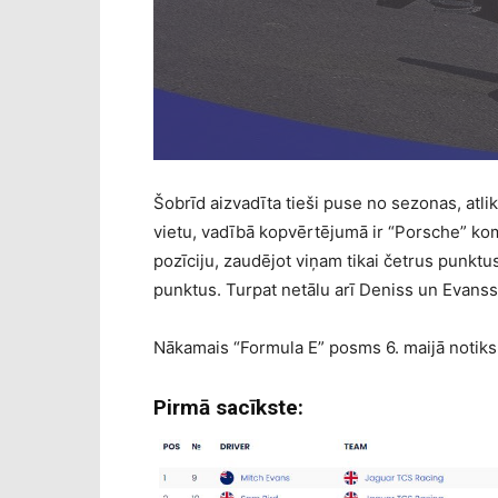
Šobrīd aizvadīta tieši puse no sezonas, atli
vietu, vadībā kopvērtējumā ir “Porsche” ko
pozīciju, zaudējot viņam tikai četrus punktus
punktus. Turpat netālu arī Deniss un Evanss
Nākamais “Formula E” posms 6. maijā notiks
Pirmā sacīkste: