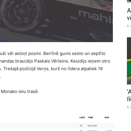
A
v
6.
kuši vēl astoņi posmi. Berlīnē guvis sesto un septīto
mandas braucējs Paskals Vērleins. Kesidijs ieņem otro
. Trešajā pozīcijā Verņs, kurš no līdera atpaliek 19
.
‘
 Monako ielu trasē.
l
6.