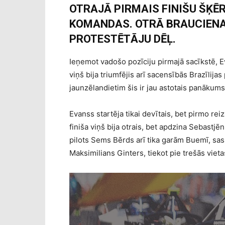
OTRAJĀ PIRMAIS FINIŠU ŠĶĒR
KOMANDAS. OTRĀ BRAUCIENA
PROTESTĒTĀJU DĒĻ.
Ieņemot vadošo pozīciju pirmajā sacīkstē, 
viņš bija triumfējis arī sacensībās Brazīlija
jaunzēlandietim šis ir jau astotais panākums
Evanss startēja tikai devītais, bet pirmo rei
finiša viņš bija otrais, bet apdzina Sebastj
pilots Sems Bērds arī tika garām Buemī, sa
Maksimilians Ginters, tiekot pie trešās vieta