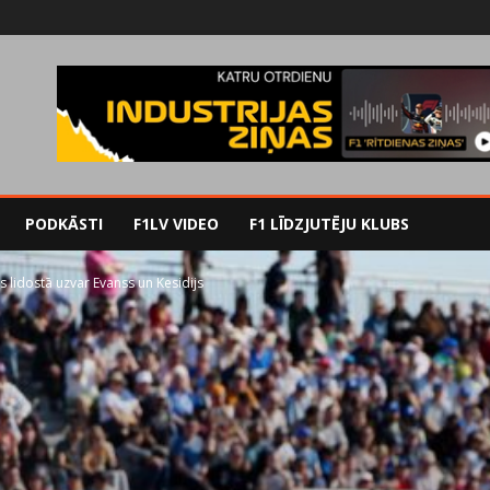
PODKĀSTI
F1LV VIDEO
F1 LĪDZJUTĒJU KLUBS
 lidostā uzvar Evanss un Kesidijs