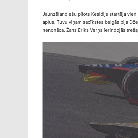
Jaunzēlandiešu pilots Kesidijs startēja vien
apļus. Tuvu viņam sacīkstes beigās bija Dže
nenonāca. Žans Eriks Verņs ierindojās trešaj