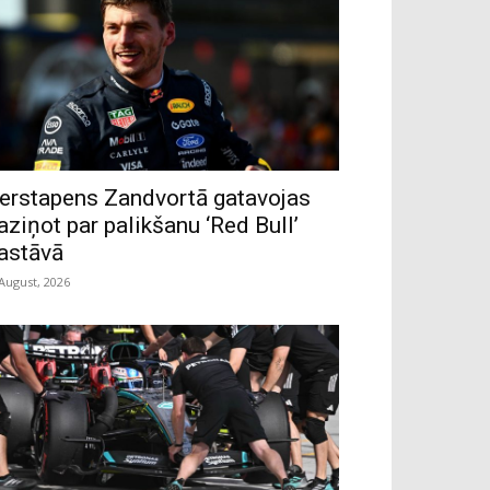
erstapens Zandvortā gatavojas
aziņot par palikšanu ‘Red Bull’
astāvā
 August, 2026