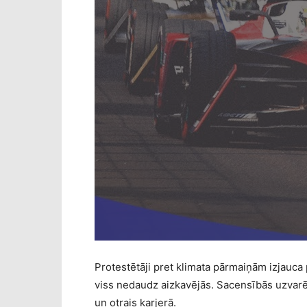
Protestētāji pret klimata pārmaiņām izjauca 
viss nedaudz aizkavējās. Sacensībās uzvarē
un otrais karjerā.