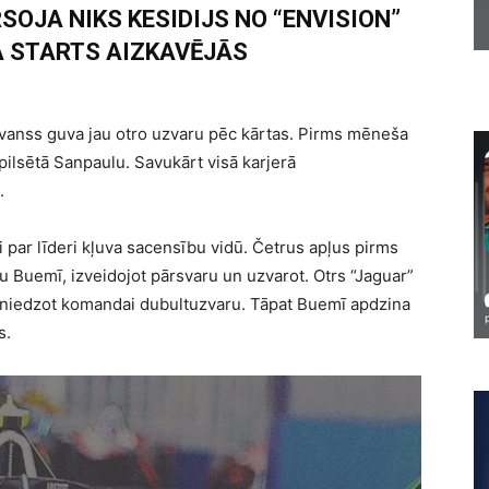
SOJA NIKS KESIDIJS NO “ENVISION”
 STARTS AIZKAVĒJĀS
Evanss guva jau otro uzvaru pēc kārtas. Pirms mēneša
s pilsētā Sanpaulu. Savukārt visā karjerā
.
zi par līderi kļuva sacensību vidū. Četrus apļus pirms
ēnu Buemī, izveidojot pārsvaru un uzvarot. Otrs “Jaguar”
sniedzot komandai dubultuzvaru. Tāpat Buemī apdzina
s.