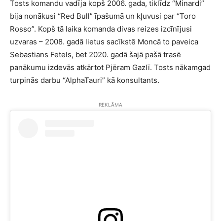
Tosts komandu vadīja kopš 2006. gada, tiklīdz “Minardi”
bija nonākusi “Red Bull” īpašumā un kļuvusi par “Toro
Rosso”. Kopš tā laika komanda divas reizes izcīnījusi
uzvaras – 2008. gadā lietus sacīkstē Moncā to paveica
Sebastians Fetels, bet 2020. gadā šajā pašā trasē
panākumu izdevās atkārtot Pjēram Gazlī. Tosts nākamgad
turpinās darbu “AlphaTauri” kā konsultants.
REKLĀMA