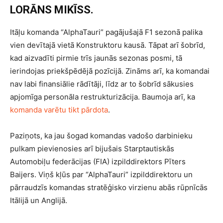
LORĀNS MIKĪSS.
Itāļu komanda “AlphaTauri” pagājušajā F1 sezonā palika
vien devītajā vietā Konstruktoru kausā. Tāpat arī šobrīd,
kad aizvadīti pirmie trīs jaunās sezonas posmi, tā
ierindojas priekšpēdējā pozīcijā. Zināms arī, ka komandai
nav labi finansiālie rādītāji, līdz ar to šobrīd sākusies
apjomīga personāla restrukturizācija. Baumoja arī, ka
komanda varētu tikt pārdota
.
Paziņots, ka jau šogad komandas vadošo darbinieku
pulkam pievienosies arī bijušais Starptautiskās
Automobiļu federācijas (FIA) izpilddirektors Pīters
Baijers. Viņš kļūs par “AlphaTauri” izpilddirektoru un
pārraudzīs komandas stratēģisko virzienu abās rūpnīcās
Itālijā un Anglijā.