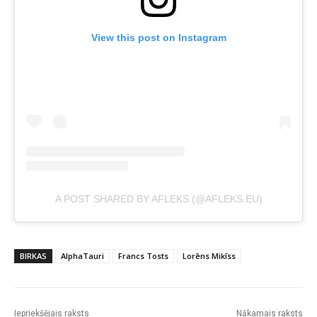
View this post on Instagram
A POST SHARED BY AFLEKS (@AFLEKS.EU)
BIRKAS
AlphaTauri
Francs Tosts
Lorēns Mikīss
Iepriekšējais raksts
Nākamais raksts