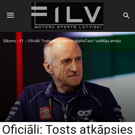
Sākums
F1
Oficiāli: Tosts atkāpsies no 'AlphaTauri' vadītāja amata
Oficiāli: Tosts atkāpsies