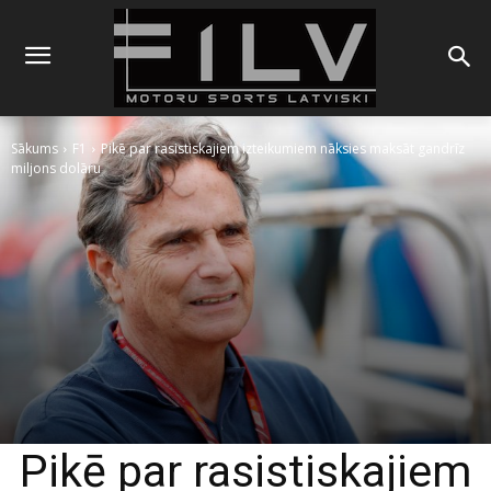
Sākums
F1
Pikē par rasistiskajiem izteikumiem nāksies maksāt gandrīz
miljons dolāru
Pikē par rasistiskajiem