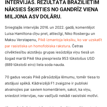
INTERVIJĀS. REZULTĀTĀ BRAZĪLIETIM
NĀKSIES ŠĶIRTIES NO GANDRĪZ VIENA
MILJONA ASV DOLĀRU.
Sniegtajās intervijās 2016. un 2022. gadā, komentējot
Luisa Hamiltona cīņu pret, attiecīgi, Niko Rosbergu un
Maksu Verstapenu,
Pikē izmantoja leksiku, ko var uzskatīt
par rasistiska un homofobiska rakstura
. Četras
cilvēktiesību aizstāvju grupas iesūdzēja viņu tiesā un
šogad martā Pikē tika piespriesta 953 tūkstošus USD
(889 tūkstoši eiro) liela soda nauda.
70 gadus vecais Pikē pārsūdzēja lēmumu, tomēr tiesa to
atstājusi spēkā. Kādreizējā F1 zvaigzne ir publiski
atvainojies par saviem komentāriem, sakot, ka viņu,
sniedzot intervijas, nav vadījuši nekādi rasistiski motīvi.