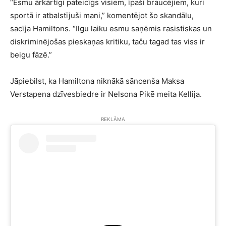
“Esmu ārkārtīgi pateicīgs visiem, īpaši braucējiem, kuri
sportā ir atbalstījuši mani,” komentējot šo skandālu,
sacīja Hamiltons. “Ilgu laiku esmu saņēmis rasistiskas un
diskriminējošas pieskaņas kritiku, taču tagad tas viss ir
beigu fāzē.”
Jāpiebilst, ka Hamiltona niknākā sāncenša Maksa
Verstapena dzīvesbiedre ir Nelsona Pikē meita Kellija.
REKLĀMA