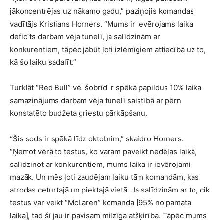
jākoncentrējas uz nākamo gadu,” paziņojis komandas
vadītājs Kristians Horners. “Mums ir ievērojams laika
deficīts darbam vēja tunelī, ja salīdzinām ar
konkurentiem, tāpēc jābūt ļoti izlēmīgiem attiecībā uz to,
kā šo laiku sadalīt.”
Turklāt “Red Bull” vēl šobrīd ir spēkā papildus 10% laika
samazinājums darbam vēja tunelī saistībā ar pērn
konstatēto budžeta griestu pārkāpšanu.
“Šis sods ir spēkā līdz oktobrim,” skaidro Horners.
“Ņemot vērā to testus, ko varam paveikt nedēļas laikā,
salīdzinot ar konkurentiem, mums laika ir ievērojami
mazāk. Un mēs ļoti zaudējam laiku tām komandām, kas
atrodas ceturtajā un piektajā vietā. Ja salīdzinām ar to, cik
testus var veikt “McLaren” komanda [95% no pamata
laika], tad šī jau ir pavisam milzīga atšķirība. Tāpēc mums