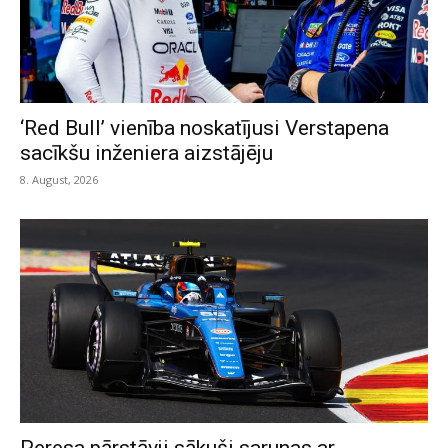
‘Red Bull’ vienība noskatījusi Verstapena
sacīkšu inženiera aizstājēju
8. August, 2026
Peresa pārstāvji sākuši sarunas ar