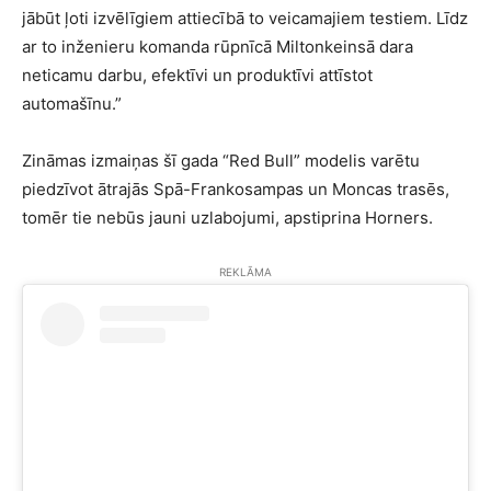
jābūt ļoti izvēlīgiem attiecībā to veicamajiem testiem. Līdz
ar to inženieru komanda rūpnīcā Miltonkeinsā dara
neticamu darbu, efektīvi un produktīvi attīstot
automašīnu.”
Zināmas izmaiņas šī gada “Red Bull” modelis varētu
piedzīvot ātrajās Spā-Frankosampas un Moncas trasēs,
tomēr tie nebūs jauni uzlabojumi, apstiprina Horners.
REKLĀMA