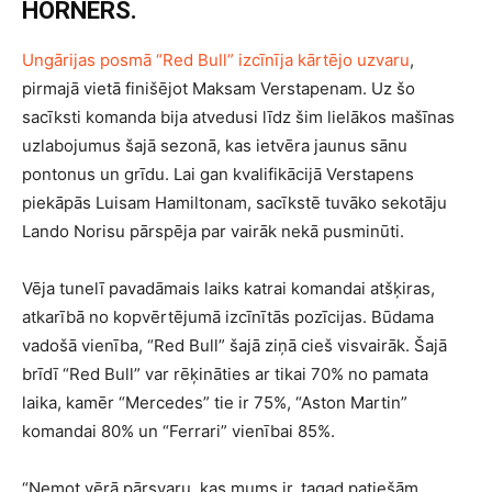
HORNERS.
Ungārijas posmā “Red Bull” izcīnīja kārtējo uzvaru
,
pirmajā vietā finišējot Maksam Verstapenam. Uz šo
sacīksti komanda bija atvedusi līdz šim lielākos mašīnas
uzlabojumus šajā sezonā, kas ietvēra jaunus sānu
pontonus un grīdu. Lai gan kvalifikācijā Verstapens
piekāpās Luisam Hamiltonam, sacīkstē tuvāko sekotāju
Lando Norisu pārspēja par vairāk nekā pusminūti.
Vēja tunelī pavadāmais laiks katrai komandai atšķiras,
atkarībā no kopvērtējumā izcīnītās pozīcijas. Būdama
vadošā vienība, “Red Bull” šajā ziņā cieš visvairāk. Šajā
brīdī “Red Bull” var rēķināties ar tikai 70% no pamata
laika, kamēr “Mercedes” tie ir 75%, “Aston Martin”
komandai 80% un “Ferrari” vienībai 85%.
“Ņemot vērā pārsvaru, kas mums ir, tagad patiešām