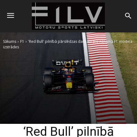
Sākums
F1
'Red Bull' pilnībā pārslēdzas darbam pie nākamā F1 modeļa
izstrādes
‘Red Bull’ pilnībā