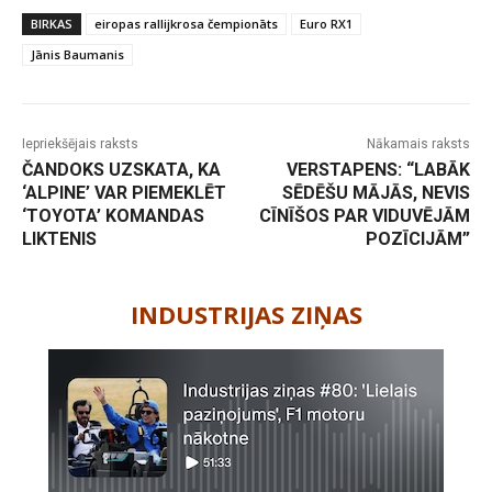
BIRKAS
eiropas rallijkrosa čempionāts
Euro RX1
Jānis Baumanis
Iepriekšējais raksts
Nākamais raksts
ČANDOKS UZSKATA, KA
VERSTAPENS: “LABĀK
‘ALPINE’ VAR PIEMEKLĒT
SĒDĒŠU MĀJĀS, NEVIS
‘TOYOTA’ KOMANDAS
CĪNĪŠOS PAR VIDUVĒJĀM
LIKTENIS
POZĪCIJĀM”
-
INDUSTRIJAS ZIŅAS