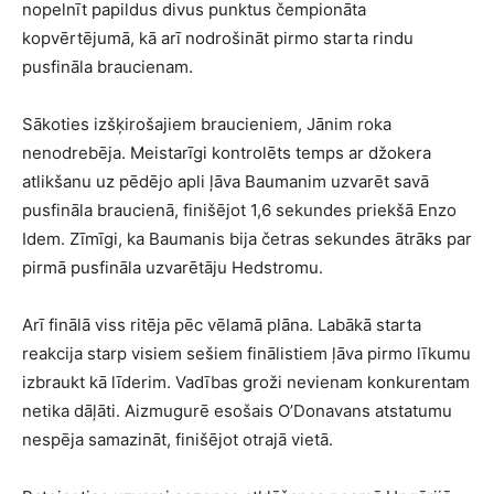
nopelnīt papildus divus punktus čempionāta
kopvērtējumā, kā arī nodrošināt pirmo starta rindu
pusfināla braucienam.
Sākoties izšķirošajiem braucieniem, Jānim roka
nenodrebēja. Meistarīgi kontrolēts temps ar džokera
atlikšanu uz pēdējo apli ļāva Baumanim uzvarēt savā
pusfināla braucienā, finišējot 1,6 sekundes priekšā Enzo
Idem. Zīmīgi, ka Baumanis bija četras sekundes ātrāks par
pirmā pusfināla uzvarētāju Hedstromu.
Arī finālā viss ritēja pēc vēlamā plāna. Labākā starta
reakcija starp visiem sešiem finālistiem ļāva pirmo līkumu
izbraukt kā līderim. Vadības groži nevienam konkurentam
netika dāļāti. Aizmugurē esošais O’Donavans atstatumu
nespēja samazināt, finišējot otrajā vietā.