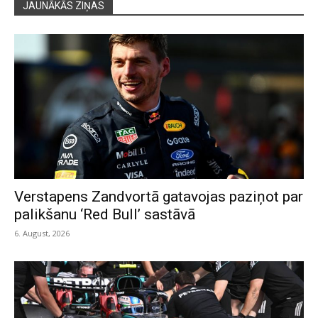
JAUNĀKĀS ZIŅAS
Verstapens Zandvortā gatavojas paziņot par
palikšanu ‘Red Bull’ sastāvā
6. August, 2026