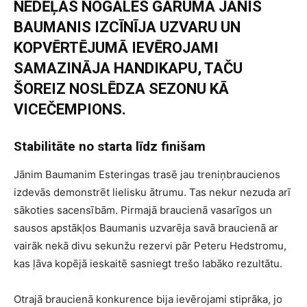
NEDĒĻAS NOGALES GARUMĀ JĀNIS
BAUMANIS IZCĪNĪJA UZVARU UN
KOPVĒRTĒJUMĀ IEVĒROJAMI
SAMAZINĀJA HANDIKAPU, TAČU
ŠOREIZ NOSLĒDZA SEZONU KĀ
VICEČEMPIONS.
Stabilitāte no starta līdz finišam
Jānim Baumanim Esteringas trasē jau treniņbraucienos
izdevās demonstrēt lielisku ātrumu. Tas nekur nezuda arī
sākoties sacensībām. Pirmajā braucienā vasarīgos un
sausos apstākļos Baumanis uzvarēja savā braucienā ar
vairāk nekā divu sekunžu rezervi pār Peteru Hedstromu,
kas ļāva kopējā ieskaitē sasniegt trešo labāko rezultātu.
Otrajā braucienā konkurence bija ievērojami stiprāka, jo