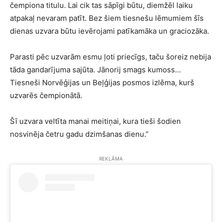
čempiona titulu. Lai cik tas sāpīgi būtu, diemžēl laiku
atpakaļ nevaram patīt. Bez šiem tiesnešu lēmumiem šīs
dienas uzvara būtu ievērojami patīkamāka un graciozāka.
Parasti pēc uzvarām esmu ļoti priecīgs, taču šoreiz nebija
tāda gandarījuma sajūta. Jānorij smags kumoss…
Tiesneši Norvēģijas un Beļģijas posmos izlēma, kurš
uzvarēs čempionātā.
Šī uzvara veltīta manai meitiņai, kura tieši šodien
nosvinēja četru gadu dzimšanas dienu.”
REKLĀMA