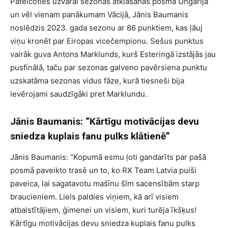
Pateicoties uzvarai sezonas atklāšanas posmā Ungārijā
un vēl vienam panākumam Vācijā, Jānis Baumanis
noslēdzis 2023. gada sezonu ar 86 punktiem, kas ļāuj
viņu kronēt par Eiropas vicečempionu. Sešus punktus
vairāk guva Antons Marklunds, kurš Esteringā izstājās jau
pusfinālā, taču par sezonas galveno pavērsiena punktu
uzskatāma sezonas vidus fāze, kurā tiesneši bija
ievērojami saudzīgāki pret Marklundu.
Jānis Baumanis: “Kārtīgu motivācijas devu
sniedza kuplais fanu pulks klātienē”
Jānis Baumanis: “Kopumā esmu ļoti gandarīts par pašā
posmā paveikto trasē un to, ko RX Team Latvia puiši
paveica, lai sagatavotu mašīnu šīm sacensībām starp
braucieniem. Liels paldies viņiem, kā arī visiem
atbalstītājiem, ģimenei un visiem, kuri turēja īkšķus!
Kārtīgu motivācijas devu sniedza kuplais fanu pulks