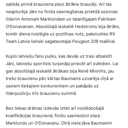
satikās pirmā brauciena pieci ātrākie braucēji. Arī tas
neapturēja Jāni no finiša sasniegšanas priekšā sezonas
līderim Antonam Marklundam un talantīgajam Patrikam
O’Donavanam. Absolūtajā ieskaitē Hedstroms bija ātrāks,
tomēr diena noslēgta uz pozitīvas nots, pateicoties RX
Team Latvia lieliski sagatavotajai Peugeot 208 mašīnai.
Kuplo latviešu fanu pulku, kas devās uz trasi atbalstīt
Jāni, latviešu sportists turpināja priecēt arī svētdien. Lai
gan absolūtajā ieskaitē ātrākais bija Renē Minnihs, jau
trešo braucienu pēc kārtas Baumanis uzvarēja cīņā ar
saviem tiešajiem konkurentiem un pakāpās uz
līderpozīciju trīs braucienu summā.
Bez liekas drāmas izdevās iztikt arī noslēdzošajā
kvalifikācijas braucienā, finišu sasniedzot starp
Marklundu un O’Donavanu. Otrā vieta ļāva Baumanim