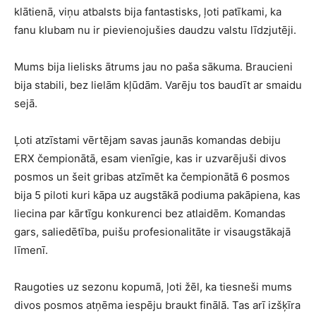
klātienā, viņu atbalsts bija fantastisks, ļoti patīkami, ka
fanu klubam nu ir pievienojušies daudzu valstu līdzjutēji.
Mums bija lielisks ātrums jau no paša sākuma. Braucieni
bija stabili, bez lielām kļūdām. Varēju tos baudīt ar smaidu
sejā.
Ļoti atzīstami vērtējam savas jaunās komandas debiju
ERX čempionātā, esam vienīgie, kas ir uzvarējuši divos
posmos un šeit gribas atzīmēt ka čempionātā 6 posmos
bija 5 piloti kuri kāpa uz augstākā podiuma pakāpiena, kas
liecina par kārtīgu konkurenci bez atlaidēm. Komandas
gars, saliedētība, puišu profesionalitāte ir visaugstākajā
līmenī.
Raugoties uz sezonu kopumā, ļoti žēl, ka tiesneši mums
divos posmos atņēma iespēju braukt finālā. Tas arī izšķīra