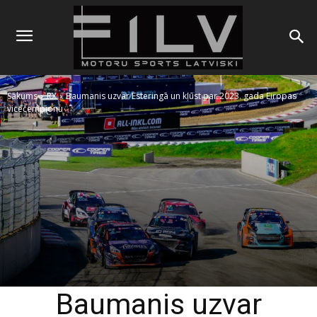
Sākums
RX
Baumanis uzvar Esteringā un kļūst par 2023. gada Eiropas
vicečempionu
Baumanis uzvar