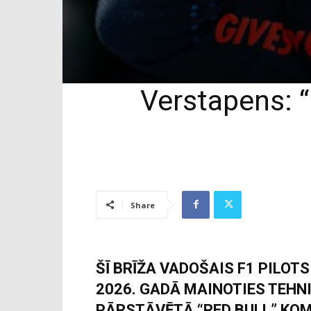
Verstapens: “
Share
ŠĪ BRĪŽA VADOŠAIS F1 PILOT
2026. GADĀ MAINOTIES TEHN
PĀRSTĀVĒTĀ “RED BULL” KOM