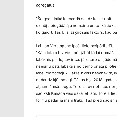
agregātus.
“Šo gadu laikā komandā daudz kas ir noticis,
dzinēju piegādātāja nomaiņu un to, kā tiek s
ko gaidīt. Tas bija izšķirošais faktors, kad 
Lai gan Verstapena īpaši lielo pašpārliecību 
“Kā pilotam tev vienmēr jābūt tādai domāšan
labākais pilots, tev ir tas jāizstaro un jādo
neesmu pats labākais no čempionāta piloti
labs, cik domāju? Dažreiz viss nesanāk tā, k
nedaudz kļūt smagi. Tā tas bija 2018. gad
atjaunošanās pogu. Toreiz sev noteicu: norij
sacīksti Kanādā viss sāka iet labi. Toreiz t
formu padarīja mani traku. Tad pretī sāc snie