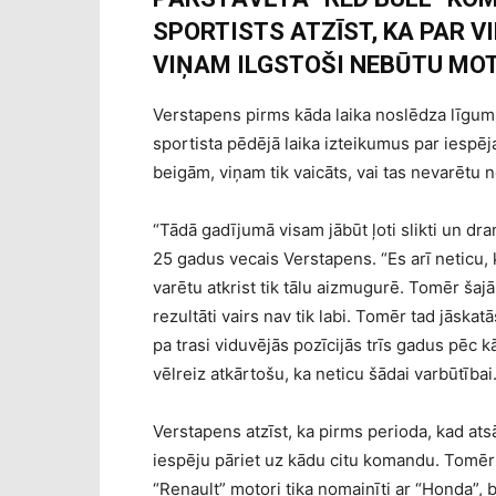
SPORTISTS ATZĪST, KA PAR V
VIŅAM ILGSTOŠI NEBŪTU MOT
Verstapens pirms kāda laika noslēdza līgum
sportista pēdējā laika izteikumus par iespē
beigām, viņam tik vaicāts, vai tas nevarētu n
“Tādā gadījumā visam jābūt ļoti slikti un dr
25 gadus vecais Verstapens. “Es arī neticu, 
varētu atkrist tik tālu aizmugurē. Tomēr ša
rezultāti vairs nav tik labi. Tomēr tad jāska
pa trasi viduvējās pozīcijās trīs gadus pēc kā
vēlreiz atkārtošu, ka neticu šādai varbūtībai.
Verstapens atzīst, ka pirms perioda, kad ats
iespēju pāriet uz kādu citu komandu. Tomēr 
“Renault” motori tika nomainīti ar “Honda”,