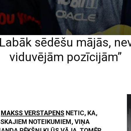
Labāk sēdēšu mājās, nev
viduvējām pozīcijām”
S
MAKSS VERSTAPENS
NETIC, KA,
ISKAJIEM NOTEIKUMIEM, VIŅA
ANDA PĒKŠŅI KĻŪS VĀJA. TOMĒR