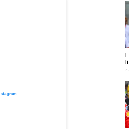
F
l
7.
nstagram