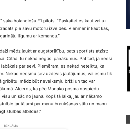
” saka holandiešu F1 pilots. “Paskatieties kaut vai uz
trādāts pie savu motoru izveides. Vienmēr ir kaut kas,
pagarināju līgumu ar komandu.”
daži mēdz jaukt ar augstprātību, pats sportists atzīst:
ai. Citādi tu nekad negūsi panākumus. Pat tad, ja neesi
mā labākais par sevi. Piemēram, es nekad neteiktu, ka
em. Nekad neesmu sev uzdevis jautājumus, vai esmu tik
ā gribētu, mēdz būt neveiksmju brīži un tad var
a sākumā. Atceros, ka pēc Monako posma nospiedu
 visu un sāc no jauna. Kopš tā laika, jau ar nākamo
ie stulbie jautājumi par manu braukšanas stilu un manu
gt stulbas atbildes.”
REKLĀMA