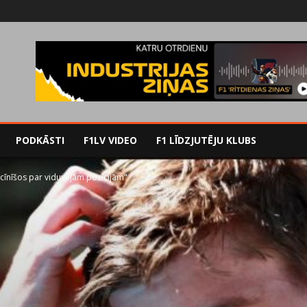
PODKĀSTI
F1LV VIDEO
F1 LĪDZJUTĒJU KLUBS
cīnīšos par viduvējām pozīcijām"