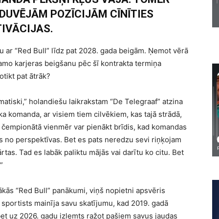
IDUVĒJĀM POZĪCIJĀM CĪNĪTIES
IVĀCIJAS.
u ar “Red Bull” līdz pat 2028. gada beigām. Ņemot vērā
jamo karjeras beigšanu pēc šī kontrakta termiņa
otikt pat ātrāk?
amatiski,” holandiešu laikrakstam “De Telegraaf” atzina
ka komanda, ar visiem tiem cilvēkiem, kas tajā strādā,
jā čempionātā vienmēr var pienākt brīdis, kad komandas
tās no perspektīvas. Bet es pats neredzu sevi riņķojam
rtas. Tad es labāk paliktu mājās vai darītu ko citu. Bet
”
ākās “Red Bull” panākumi, viņš nopietni apsvēris
sportists mainīja savu skatījumu, kad 2019. gadā
 bet uz 2026. gadu izlemts ražot pašiem savus jaudas