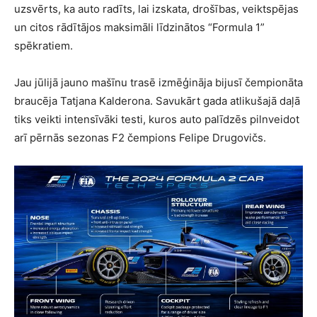
uzsvērts, ka auto radīts, lai izskata, drošības, veiktspējas
un citos rādītājos maksimāli līdzinātos “Formula 1”
spēkratiem.
Jau jūlijā jauno mašīnu trasē izmēģināja bijusī čempionāta
braucēja Tatjana Kalderona. Savukārt gada atlikušajā daļā
tiks veikti intensīvāki testi, kuros auto palīdzēs pilnveidot
arī pērnās sezonas F2 čempions Felipe Drugovičs.