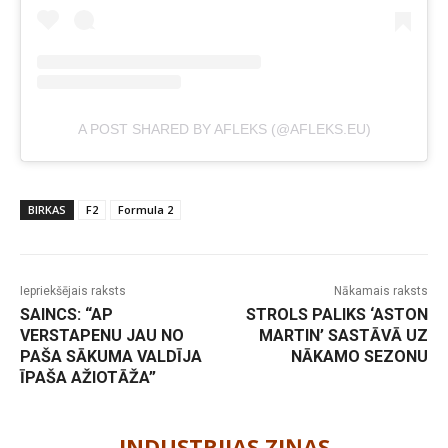
A POST SHARED BY AFLEKS (@AFLEKS.EU)
BIRKAS
F2
Formula 2
Iepriekšējais raksts
Nākamais raksts
SAINCS: “AP
STROLS PALIKS ‘ASTON
VERSTAPENU JAU NO
MARTIN’ SASTĀVĀ UZ
PAŠA SĀKUMA VALDĪJA
NĀKAMO SEZONU
ĪPAŠA AŽIOTĀŽA”
-
INDUSTRIJAS ZIŅAS