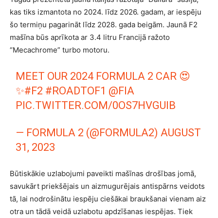
kas tiks izmantota no 2024. līdz 2026. gadam, ar iespēju
šo termiņu pagarināt līdz 2028. gada beigām. Jaunā F2
mašīna būs aprīkota ar 3.4 litru Francijā ražoto
“Mecachrome” turbo motoru.
MEET OUR 2024 FORMULA 2 CAR 😍
✨
#F2
#ROADTOF1
@FIA
PIC.TWITTER.COM/0OS7HVGUIB
— FORMULA 2 (@FORMULA2)
AUGUST
31, 2023
Būtiskākie uzlabojumi paveikti mašīnas drošības jomā,
savukārt priekšējais un aizmugurējais antispārns veidots
tā, lai nodrošinātu iespēju ciešākai braukšanai vienam aiz
otra un tādā veidā uzlabotu apdzīšanas iespējas. Tiek