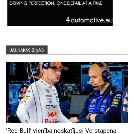
JAUNĀKĀS ZIŅAS
‘Red Bull’ vienība noskatījusi Verstapena