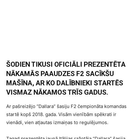
ŠODIEN TIKUSI OFICIĀLI PREZENTĒTA
NĀKAMĀS PAAUDZES F2 SACĪKŠU
MAŠĪNA, AR KO DALĪBNIEKI STARTĒS
VISMAZ NĀKAMOS TRĪS GADUS.
Ar pašreizējo “Dallara” šasiju F2 čempionāta komandas
startē kopš 2018. gada. Visām vienībām spēkrati ir
vienādi, vien atļautas izmaiņas to regulējumos.
Tagad prezentēta jaunā Itālijas ražotāja “Dallara” šasija,