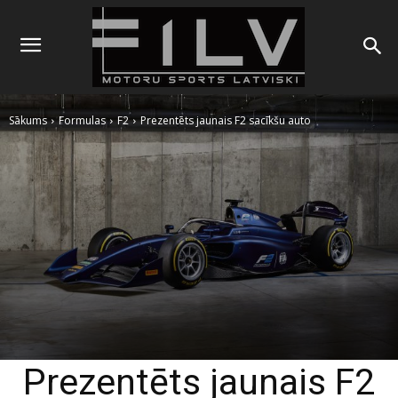
Sākums
Formulas
F2
Prezentēts jaunais F2 sacīkšu auto
Prezentēts jaunais F2